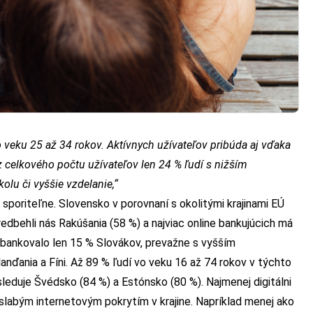
o veku 25 až 34 rokov. Aktívnych užívateľov pribúda aj vďaka
z celkového počtu užívateľov len 24 % ľudí s nižším
olu či vyššie vzdelanie,“
sporiteľne. Slovensko v porovnaní s okolitými krajinami EÚ
dbehli nás Rakúšania (58 %) a najviac online bankujúcich má
e bankovalo len 15 % Slovákov, prevažne s vyšším
lanďania a Fíni. Až 89 % ľudí vo veku 16 až 74 rokov v týchto
sleduje Švédsko (84 %) a Estónsko (80 %). Najmenej digitálni
 slabým internetovým pokrytím v krajine. Napríklad menej ako