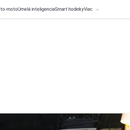
uto-moto
Umelá inteligencia
Smart hodinky
Viac
HLO BY VÁS ZAUJÍMAŤ
lačové správy
ADÁVANIA
30. júla 2026
•
2m
Obchod Google Pla
Zadajte frázu pre vyhľadanie
Katarína Šimková