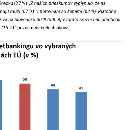
 Grécku (27 %).
„Z našich prieskumov vyplynulo, že na
inujú muži (67 %) v porovnaní so ženami (62 %). Platobné
žíva na Slovensku 30 % ľudí. Aj v tomto smere nás predbehli
 (15 %),“
poznamenala Buchláková.