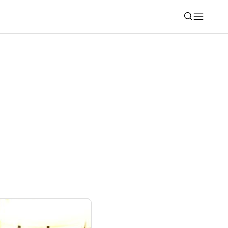
Nájsť
y má nový systém ochrany detí