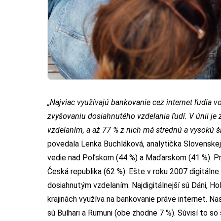
„Najviac využívajú bankovanie cez internet ľudia v
zvyšovaniu dosiahnutého vzdelania ľudí. V únii je 
vzdelaním, a až 77 % z nich má strednú a vysokú šk
povedala Lenka Buchláková, analytička Slovenskej 
vedie nad Poľskom (44 %) a Maďarskom (41 %). Pre
Česká republika (62 %). Ešte v roku 2007 digitáln
dosiahnutým vzdelaním. Najdigitálnejší sú Dáni, Ho
krajinách využíva na bankovanie práve internet. Na
sú Bulhari a Rumuni (obe zhodne 7 %). Súvisí to so