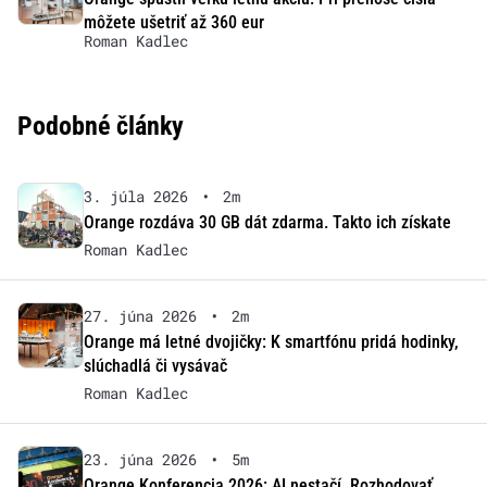
môžete ušetriť až 360 eur
Roman Kadlec
Podobné články
3. júla 2026
•
2m
Orange rozdáva 30 GB dát zdarma. Takto ich získate
Roman Kadlec
27. júna 2026
•
2m
Orange má letné dvojičky: K smartfónu pridá hodinky,
slúchadlá či vysávač
Roman Kadlec
23. júna 2026
•
5m
Orange Konferencia 2026: AI nestačí. Rozhodovať