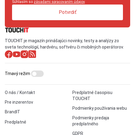
Súhlasím so
zásadami spracovaním údajov
.
Potvrdiť
TOUCHIT je magazín prinášajúci novinky, testy a analýzy zo
sveta technológií, hardvéru, softvéru či mobilných operátorov.
Tmavý režim
O nás / Kontakt
Predplatné časopisu
TOUCHIT
Pre inzerentov
Podmienky používania webu
BrandIT
Podmienky predaja
Predplatné
predplatného
GDPR