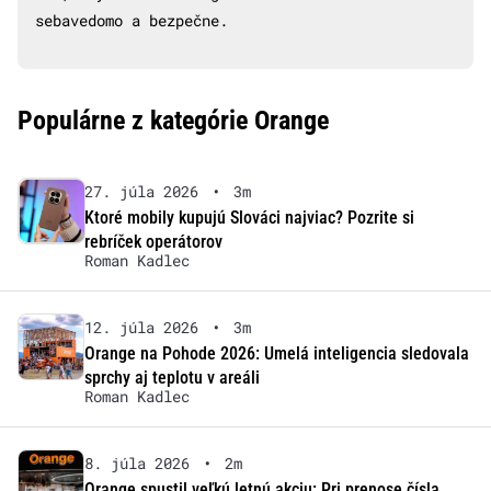
sebavedomo a bezpečne.
Populárne z kategórie Orange
27. júla 2026
•
3m
Ktoré mobily kupujú Slováci najviac? Pozrite si
rebríček operátorov
Roman Kadlec
12. júla 2026
•
3m
Orange na Pohode 2026: Umelá inteligencia sledovala
sprchy aj teplotu v areáli
Roman Kadlec
8. júla 2026
•
2m
Orange spustil veľkú letnú akciu: Pri prenose čísla