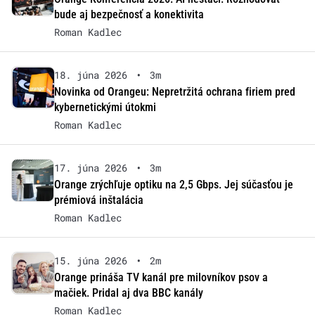
bude aj bezpečnosť a konektivita
Roman Kadlec
18. júna 2026
•
3m
Novinka od Orangeu: Nepretržitá ochrana firiem pred
kybernetickými útokmi
Roman Kadlec
17. júna 2026
•
3m
Orange zrýchľuje optiku na 2,5 Gbps. Jej súčasťou je
prémiová inštalácia
Roman Kadlec
15. júna 2026
•
2m
Orange prináša TV kanál pre milovníkov psov a
mačiek. Pridal aj dva BBC kanály
Roman Kadlec