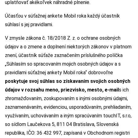
uplatňovať akékoľvek náhradné plnenie.
Účasťou v súťažnej ankete Mobil roka každý účastník
súhlasí s jej pravidlami.
V zmysle zákona č. 18/2018 Z. z. o ochrane osobných
údajov a o zmene a doplnení niektorých zákonov v platnom
znení, účastník súťaže zaznačením príslušného políčka
„Súhlasím so spracovaním mojich osobných údajov a s
pravidlami súťažnej ankety Mobil roka“ dobrovoľne
poskytuje svoj súhlas so získavaním svojich osobných
údajov v rozsahu meno, priezvisko, mesto, e-mail
s ich
zhromažďovaním, zoskupovaním s inými osobnými údajmi,
zaznamenávaním, evidenciou, usporadúvaním, prehliadaním,
využívaním, uchovávaním a iným spracúvaním touchIT, s.r.o,
so sídlom Laučekova 5, 811 04 Bratislava, Slovenská
republika, IČO: 36 432 997, zapísaná v Obchodnom registri