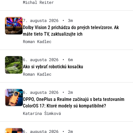
Michal Reiter
7. augusta 2026
•
3m
Dolby Vision 2 prichádza do prvých televízorov. Ak
máte tieto TV, zaktualizujte ich
Roman Kadlec
6. augusta 2026
•
6m
Ako si vybrať robotickú kosačku
Roman Kadlec
6. augusta 2026
•
2m
OPPO, OnePlus a Realme začínajú s beta testovaním
ColorOS 17: Ktoré modely sú kompatibilné?
Katarína Šimková
6. augusta 2026
•
2m