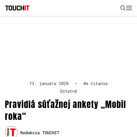
Nájsť
Všetko
Recenzie
Videá
Tipy, triky, návody
Tla
Výsledky vyhľadávania
Zadajte frázu pre vyhľadanie
13. januára 2020
•
4m čítanie
Ostatné
Pravidlá súťažnej ankety „Mobil
roka“
Redakcia TOUCHIT