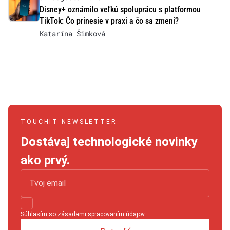
Disney+ oznámilo veľkú spoluprácu s platformou
TikTok: Čo prinesie v praxi a čo sa zmení?
Katarína Šimková
TOUCHIT NEWSLETTER
Dostávaj technologické novinky
ako prvý.
Súhlasím so
zásadami spracovaním údajov
.