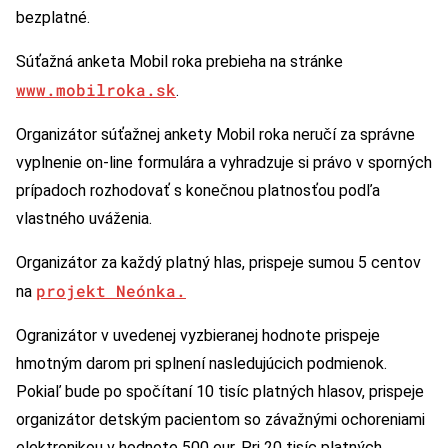
bezplatné.
Súťažná anketa Mobil roka prebieha na stránke
www.mobilroka.sk
.
Organizátor súťažnej ankety Mobil roka neručí za správne
vyplnenie on-line formulára a vyhradzuje si právo v sporných
prípadoch rozhodovať s konečnou platnosťou podľa
vlastného uváženia.
Organizátor za každý platný hlas, prispeje sumou 5 centov
projekt Neónka.
na
Ogranizátor v uvedenej vyzbieranej hodnote prispeje
hmotným darom pri splnení nasledujúcich podmienok.
Pokiaľ bude po spočítaní 10 tisíc platných hlasov, prispeje
organizátor detským pacientom so závažnými ochoreniami
elektronikou v hodnote 500 eur. Pri 20 tisíc platných