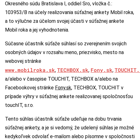
Okresného súdu Bratislava I, oddiel Sro, vložka č.:
103953/B na účely realizovania súťažnej ankety Mobil roka,
a to výlučne za účelom svojej účasti v súťažnej ankete
Mobil roka a jej vyhodnotenia.
Súčasne účastník súťaže súhlasí so zverejnením svojich
osobných údajov v rozsahu meno, priezvisko, mesto na
webovej stránke
www.mobilroka.
sk
TECHBOX.sk
Fony.sk
TOUCHIT.
,
,
,
a/alebo v časopise TOUCHIT, TECHBOX a/alebo na
Facebookovej stránke
Fony.sk
, TECHBOX, TOUCHIT v
prípade výhry v súťažnej ankete realizovanej spoločnosťou
touchIT, s.r.o.
Tento súhlas účastník súťaže udeľuje na dobu trvania
súťažnej ankety, a je si vedomý, že udelený súhlas je možné
kedykoľvek odvolať e-mailom alebo písomne v spoločnosti