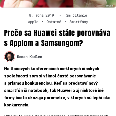
8. júna 2019
•
2m čítanie
Apple
•
Ostatné
•
Smartfóny
Prečo sa Huawei stále porovnáva
s Applom a Samsungom?
Roman Kadlec
Na tlačových konferenciách niektorých čínskych
spoločností som si všimol časté porovnávanie
s priamou konkurenciou. Keď sa predstaví nový
smartfón či notebook, tak Huawei a aj niektoré iné
firmy často ukazujú parametre, v ktorých sú lepší ako
konkurencia.