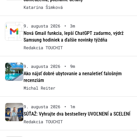
Katarína Šimková
9. augusta 2026
•
3m
Nová Gmail funkcia, lepší ChatGPT zadarmo, výdrž
Samsung hodiniek a ďalšie novinky týždňa
Redakcia TOUCHIT
9. augusta 2026
•
9m
Ako nájsť dobré ubytovanie a nenaletieť falošným
recenziám
Michal Reiter
9. augusta 2026
•
1m
SÚŤAŽ: Vyhrajte dva bestsellery UVOĽNENÍ a SCELENÍ
Redakcia TOUCHIT