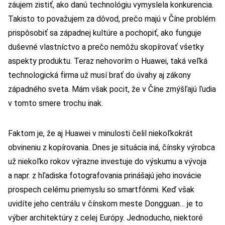
záujem zistiť, ako danú technológiu vymyslela konkurencia.
Takisto to považujem za dôvod, prečo majú v Číne problém
prispôsobiť sa západnej kultúre a pochopiť, ako funguje
duševné vlastníctvo a prečo nemôžu skopírovať všetky
aspekty produktu. Teraz nehovorím o Huawei, taká veľká
technologická firma už musí brať do úvahy aj zákony
západného sveta. Mám však pocit, že v Číne zmýšľajú ľudia
v tomto smere trochu inak.
Faktom je, že aj Huawei v minulosti čelil niekoľkokrát
obvineniu z kopírovania. Dnes je situácia iná, čínsky výrobca
už niekoľko rokov výrazne investuje do výskumu a vývoja
a napr. z hľadiska fotografovania prinášajú jeho inovácie
prospech celému priemyslu so smartfónmi. Keď však
uvidíte jeho centrálu v čínskom meste Dongguan… je to
výber architektúry z celej Európy. Jednoducho, niektoré