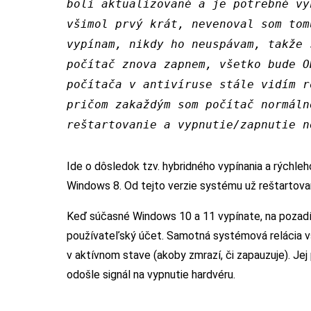
boli aktualizované a je potrebné vy
všimol prvý krát, nevenoval som tom
vypínam, nikdy ho neuspávam, takže 
počítač znova zapnem, všetko bude O
počítača v antivíruse stále vidím r
pričom zakaždým som počítač normáln
reštartovanie a vypnutie/zapnutie n
Ide o dôsledok tzv. hybridného vypínania a rýchleh
Windows 8. Od tejto verzie systému už reštartova
Keď súčasné Windows 10 a 11 vypínate, na pozadí 
používateľský účet. Samotná systémová relácia v
v aktívnom stave (akoby zmrazí, či zapauzuje). Jej
odošle signál na vypnutie hardvéru.