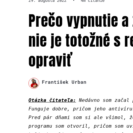
29. augusta 2022
•
4m čítanie
Prečo vypnutie a
nie je totožné s 
opraviť
František Urban
Otázka čitateľa:
Nedávno som začal 
Funguje dobre, pričom jeho antivíru
Pred pár dňami som si ale všimol, ž
programu som otvoril, pričom som uv