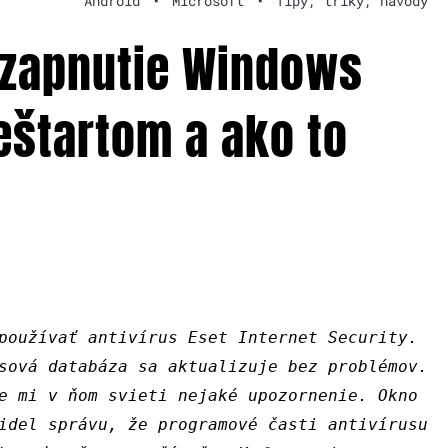
Android
•
Microsoft
•
Tipy, triky, návody
 zapnutie Windows
reštartom a ako to
používať antivírus Eset Internet Security.
sová databáza sa aktualizuje bez problémov.
e mi v ňom svieti nejaké upozornenie. Okno
idel správu, že programové časti antivírusu