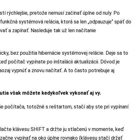
í rýchlejšie, pretože nemusí začínať úplne od nuly. Po
funkčná systémová relácia, ktorá sa len „odpauzuje“ späť do
vať a zapínať. Nasleduje tak už len načítanie
cky, bez použitia hibernácie systémovej relácie. Deje sa to
keď počítač vypínate po inštalácii aktualizácii. Dôvod je
naozaj vypnúť a znovu načítať. A to často potrebuje aj
utia však môžete kedykoľvek vykonať aj vy.
 počítača, totožné s reštartom, stačí aby ste pri vypínaní
 stlačte klávesu SHIFT a držte ju stlačenú v momente, keď
 začne vypínať na oko úplne rovnako (klávesu stačí držať