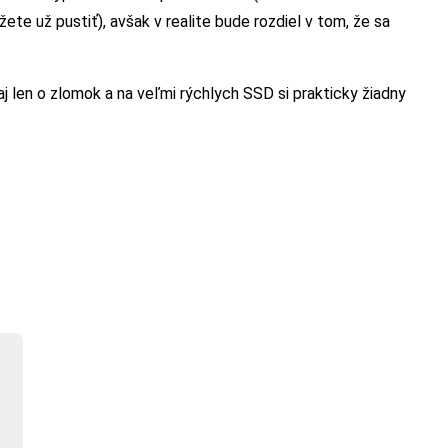
ete už pustiť), avšak v realite bude rozdiel v tom, že sa
j len o zlomok a na veľmi rýchlych SSD si prakticky žiadny