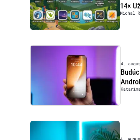
14× Už
Michal R
4. augu
Budúci
Androi
Katarín
4. augus