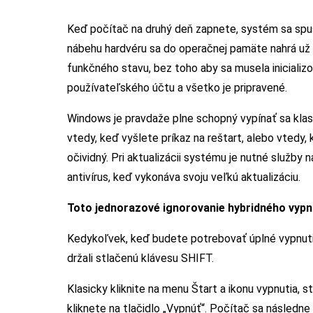
Keď počítač na druhý deň zapnete, systém sa spust
nábehu hardvéru sa do operačnej pamäte nahrá už 
funkčného stavu, bez toho aby sa musela inicializo
používateľského účtu a všetko je pripravené.
Windows je pravdaže plne schopný vypínať sa klasi
vtedy, keď vyšlete príkaz na reštart, alebo vtedy, 
očividný. Pri aktualizácii systému je nutné služby 
antivírus, keď vykonáva svoju veľkú aktualizáciu.
Toto jednorazové ignorovanie hybridného vypn
Kedykoľvek, keď budete potrebovať úplné vypnutie
držali stlačenú klávesu SHIFT.
Klasicky kliknite na menu Štart a ikonu vypnutia,
kliknete na tlačidlo „Vypnúť“. Počítač sa následne