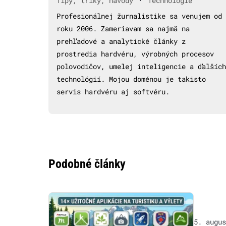
•
Tipy, triky, návody
Technológie
Profesionálnej žurnalistike sa venujem od
roku 2006. Zameriavam sa najmä na
prehľadové a analytické články z
prostredia hardvéru, výrobných procesov
polovodičov, umelej inteligencie a ďalších
technológií. Mojou doménou je takisto
servis hardvéru aj softvéru.
Podobné články
5. augus