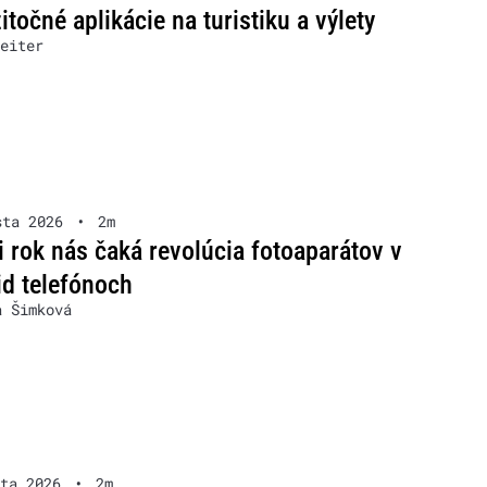
itočné aplikácie na turistiku a výlety
eiter
sta 2026
•
2m
 rok nás čaká revolúcia fotoaparátov v
d telefónoch
a Šimková
ta 2026
•
2m