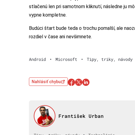
stlačenú len pri samotnom kliknutí, následne ju môž
vypne kompletne.
Budúci štart bude teda o trochu pomalší, ale naoza
rozdiel v čase ani nevšimnete.
Android
•
Microsoft
•
Tipy, triky, návody
Nahlásiť chybu
František Urban