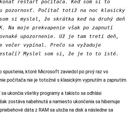
konať reštart počítača. Keď som si to
u pozornosť. Počítač totiž na noc klasicky
som si myslel, že skrátka keď na druhý deň
K. Na moje prekvapenie však po zapnutí
ovnaké upozornenie. Už je tam tretí deň,
e večer vypínal. Prečo sa vyžaduje
estačí? Myslel som si, že je to to isté.
o spustenia, ktoré Microsoft zaviedol po prvý raz vo
nie počítača nie je totožné s klasickým vypnutím a zapnutím.
sa ukončia všetky programy a takisto sa odhlási
šak zostáva nabehnutá a namiesto ukončenia sa hibernuje
 priebehové dáta z RAM sa uložia na disk a následne sa