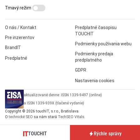
Tmavý režim
O nás / Kontakt
Predplatné časopisu
TOUCHIT
Pre inzerentov
Podmienky používania webu
BrandIT
Podmienky predaja
Predplatné
predplatného
GDPR
Nastavenia cookies
aktualizované denne: ISSN 1339-9497 (online)
a ISSN 1339-939X (tlačené vydanie)
Copyright © 2026 touchIT, s.r.o., Bratislava.
O
technické SEO
sa nám stará
TechSEO Vitals
.
TOUCHIT
Rýchle správy