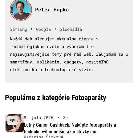
Peter Hupka
•
•
Samsung
Google
Slúchadlá
Každý deň sledujem aktuálne dianie v
technologickom svete a vyberám tie
najzaujímavejšie témy pre náš web. Zaujímam sa o
smartfóny, aplikácie, gadgety, nositeľnú
elektroniku a technologické vízie.
Populárne z kategórie Fotoaparáty
8. júla 2026
•
3m
Letný Canon Cashback: Nakúpte fotoaparáty a
techniku výhodnejšie až o stovky eur
Katarína Šimková