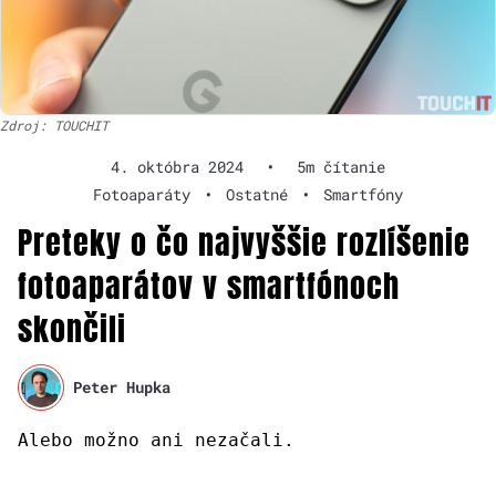
Zdroj: TOUCHIT
4. októbra 2024
•
5m čítanie
Fotoaparáty
•
Ostatné
•
Smartfóny
Preteky o čo najvyššie rozlíšenie
fotoaparátov v smartfónoch
skončili
Peter Hupka
Alebo možno ani nezačali.