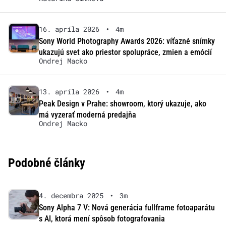
16. apríla 2026
•
4m
Sony World Photography Awards 2026: víťazné snímky
ukazujú svet ako priestor spolupráce, zmien a emócií
Ondrej Macko
13. apríla 2026
•
4m
Peak Design v Prahe: showroom, ktorý ukazuje, ako
má vyzerať moderná predajňa
Ondrej Macko
Podobné články
4. decembra 2025
•
3m
Sony Alpha 7 V: Nová generácia fullframe fotoaparátu
s AI, ktorá mení spôsob fotografovania