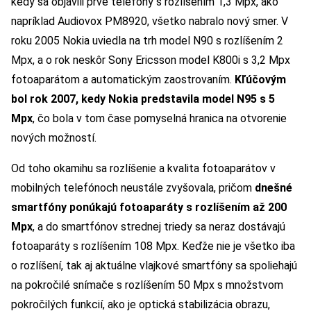
kedy sa objavili prvé telefóny s rozlíšením 1,3 Mpx, ako
napríklad Audiovox PM8920, všetko nabralo nový smer. V
roku 2005 Nokia uviedla na trh model N90 s rozlíšením 2
Mpx, a o rok neskôr Sony Ericsson model K800i s 3,2 Mpx
fotoaparátom a automatickým zaostrovaním.
Kľúčovým
bol rok 2007, kedy Nokia predstavila model N95 s 5
Mpx
, čo bola v tom čase pomyselná hranica na otvorenie
nových možností.
Od toho okamihu sa rozlíšenie a kvalita fotoaparátov v
mobilných telefónoch neustále zvyšovala, pričom
dnešné
smartfóny ponúkajú fotoaparáty s rozlíšením až 200
Mpx
, a do smartfónov strednej triedy sa neraz dostávajú
fotoaparáty s rozlíšením 108 Mpx. Keďže nie je všetko iba
o rozlíšení, tak aj aktuálne vlajkové smartfóny sa spoliehajú
na pokročilé snímače s rozlíšením 50 Mpx s množstvom
pokročilých funkcií, ako je optická stabilizácia obrazu,