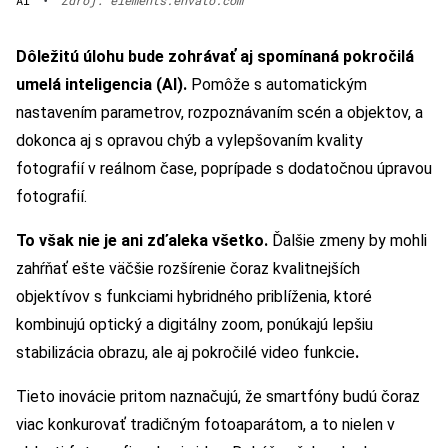
AI
•
Zdroj: elements.envato.com
Dôležitú úlohu bude zohrávať aj spomínaná pokročilá
umelá inteligencia (AI).
Pomôže s automatickým
nastavením parametrov, rozpoznávaním scén a objektov, a
dokonca aj s opravou chýb a vylepšovaním kvality
fotografií v reálnom čase, poprípade s dodatočnou úpravou
fotografií.
To však nie je ani zďaleka všetko.
Ďalšie zmeny by mohli
zahŕňať ešte väčšie rozšírenie čoraz kvalitnejších
objektívov s funkciami hybridného priblíženia, ktoré
kombinujú optický a digitálny zoom, ponúkajú lepšiu
stabilizácia obrazu, ale aj pokročilé video funkcie
.
Tieto inovácie pritom naznačujú, že smartfóny budú čoraz
viac konkurovať tradičným fotoaparátom, a to nielen v