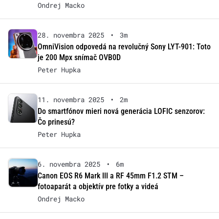
Ondrej Macko
28. novembra 2025
•
3m
OmniVision odpovedá na revolučný Sony LYT-901: Toto
je 200 Mpx snímač OVB0D
Peter Hupka
11. novembra 2025
•
2m
Do smartfónov mieri nová generácia LOFIC senzorov:
Čo prinesú?
Peter Hupka
6. novembra 2025
•
6m
Canon EOS R6 Mark III a RF 45mm F1.2 STM –
fotoaparát a objektív pre fotky a videá
Ondrej Macko