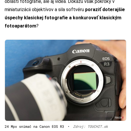
oblasti fotografie, ale aj videa. Dokážu však pokroky v
miniaturizácii objektívov a sila softvéru
poraziť doterajšie
úspechy klasickej fotografie a konkurovať klasickým
fotoaparátom
?
24 Mpx snímač na Canon EOS R3
•
Zdroj: TOUCHIT.sk