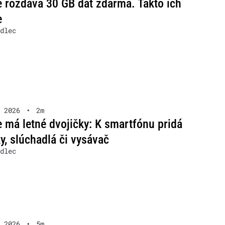
 rozdáva 30 GB dát zdarma. Takto ich
e
dlec
 2026
•
2m
 má letné dvojičky: K smartfónu pridá
y, slúchadlá či vysávač
dlec
 2026
•
5m