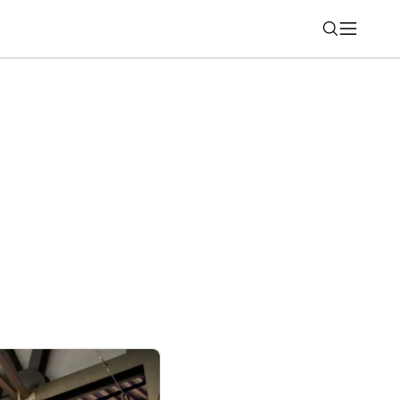
Nájsť
 2026: Motorka, ktorá robí jazdenie