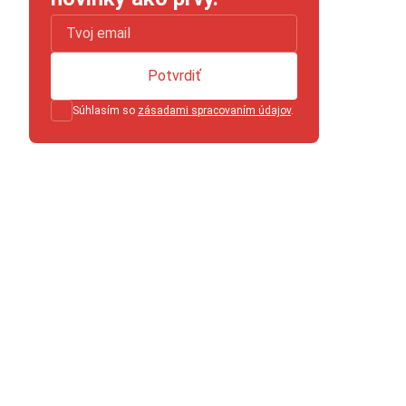
Potvrdiť
Súhlasím so
zásadami spracovaním údajov
.