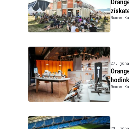
Orange
získat
Roman Ka
27. júna
Orange
hodink
Roman Ka
23. júna