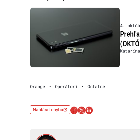
4. októb
Prehľa
(OKTÓ
Katarína
Orange
•
Operátori
•
Ostatné
Nahlásiť chybu