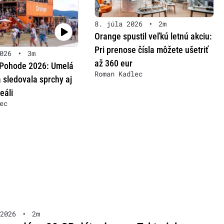
8. júla 2026
•
2m
Orange spustil veľkú letnú akciu:
Pri prenose čísla môžete ušetriť
026
•
3m
až 360 eur
 Pohode 2026: Umelá
Roman Kadlec
a sledovala sprchy aj
eáli
ec
2026
•
2m