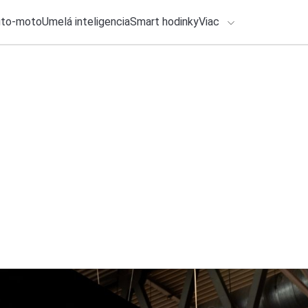
uto-moto
Umelá inteligencia
Smart hodinky
Viac
HLO BY VÁS ZAUJÍMAŤ
Recenzia
lačové správy
31. júla 2026
•
4m
Honda CB500 Hornet
ADÁVANIA
jednoduchším
Zadajte frázu pre vyhľadanie
Ondrej Macko