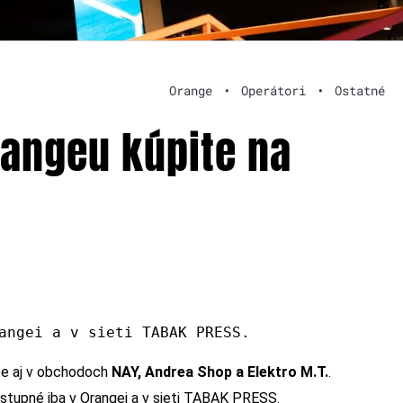
Orange
•
Operátori
•
Ostatné
rangeu kúpite na
angei a v sieti TABAK PRESS.
ite aj v obchodoch
NAY, Andrea Shop a Elektro M.T.
.
stupné iba v Orangei a v sieti TABAK PRESS.