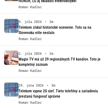
HONOR, LG aj skladací elektrobicykel
Roman Kadlec
9. júla 2026
•
3m
Telekom získal historické ocenenie. Toto sa na
Slovensku ešte nestalo
Roman Kadlec
2. júla 2026
•
2m
Magio TV má už 29 regionálnych TV kanálov. Toto je
kompletný zoznam
Roman Kadlec
29. júna 2026
•
3m
Telekom vypne 2G sieť. Tieto telefóny a zariadenia
prestanú fungovať správne
Roman Kadlec