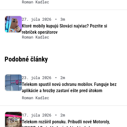
Roman Kadlec
27. júla 2026
•
3m
Ktoré mobily kupujú Slováci najviac? Pozrite si
rebríček operátorov
Roman Kadlec
Podobné články
23. júla 2026
•
2m
Telekom spustil novú ochranu mobilov. Funguje bez
aplikácie a hrozby zastaví ešte pred útokom
Roman Kadlec
17. júla 2026
•
2m
Telekom rozšíril ponuku. Pribudli nové Motoroly,