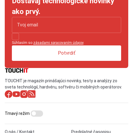
Dostávaj technologické novinky
ako prvý.
Súhlasím so
zásadami spracovaním údajov
.
Potvrdiť
TOUCHIT je magazín prinášajúci novinky, testy a analýzy zo
sveta technológií, hardvéru, softvéru či mobilných operátorov.
Tmavý režim
O nás / Kontakt
Predplatné časopisu