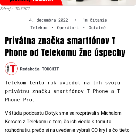
Zdroj: TOUCHIT
4. decembra 2022
•
1m čítanie
Telekom
•
Operátori
•
Ostatné
Privátna značka smartfónov T
Phone od Telekomu žne úspechy
Redakcia TOUCHIT
Telekom tento rok uviedol na trh svoju
privátnu značku smartfónov T Phone a T
Phone Pro.
V štúdiu podcastu Dotyk sme sa rozprávali s Michalom
Korcom z Telekomu o tom, čo ich viedlo k tomuto
rozhodnutiu, prečo si na uvedenie vybrali CO kryt a čo tieto