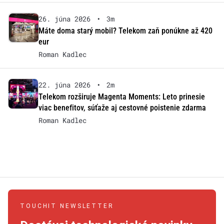
26. júna 2026
•
3m
Máte doma starý mobil? Telekom zaň ponúkne až 420
eur
Roman Kadlec
22. júna 2026
•
2m
Telekom rozširuje Magenta Moments: Leto prinesie
viac benefitov, súťaže aj cestovné poistenie zdarma
Roman Kadlec
TOUCHIT NEWSLETTER