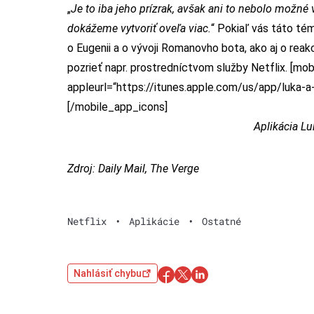
„
Je to iba jeho prízrak, avšak ani to nebolo možné 
dokážeme vytvoriť oveľa viac.
“ Pokiaľ vás táto tém
o Eugenii a o vývoji Romanovho bota
, ako aj o rea
pozrieť napr.
prostredníctvom služby Netflix.
[mobi
appleurl=“https://itunes.apple.com/us/app/luka
[/mobile_app_icons]
Aplikácia L
Zdroj:
Daily Mail
,
The Verge
Netflix
•
Aplikácie
•
Ostatné
Nahlásiť chybu