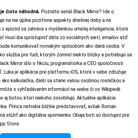
je čisto náhodná.
Poznáte seriál Black Mirror?
Ide o
uje na nie úplne pozitívne aspekty dnešnej doby a na
 z epizód sa zahráva s myšlienkou umelej inteligencie, ktorá
 musí iba sprístupniť dáta zo sociálnych sietí, emailov atď.
ne bude komunikovať rovnakým spôsobom ako daná osoba. V
ako služba pre ľudí, ktorým zomrel niekto blízky a potrebujú sa
lack Mirror išlo o fikciu, programátorka a CEO spoločnosti
ť.
Luka je aplikácia pre platformu iOS
, ktorá v sebe združuje
 ako kalkulačka, ďalší sa stane vašou osobnou rosničkou a
ôže s vyhľadávaním informácií na webe či vo Wikipedii.
aj botov, ktorí niekoho zosobňujú. Aktuálne aplikácia
a. Princa netreba bližšie predstavovať, avšak Roman
t má slúžiť ako digitálna spomienka. Obaja boti sú dostupní pre
App Store
.