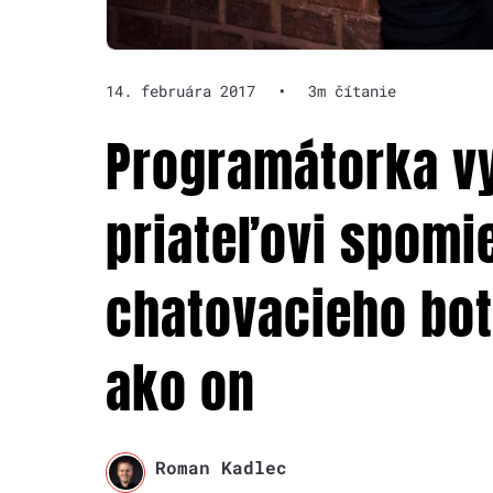
14. februára 2017
•
3m čítanie
Programátorka vy
priateľovi spom
chatovacieho bot
ako on
Roman Kadlec