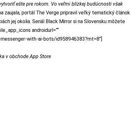
vytvoriť ešte pre rokom. Vo veľmi blízkej budúcnosti však
a zaujala,
portál The Verge pripravil veľký tematický článok
kciách jej okolia. Seriál Black Mirror si na Slovensku môžete
le_app_icons androidurl=““
-a-messenger-with-ai-bots/id958946383?mt=8″]
uka v obchode App Store