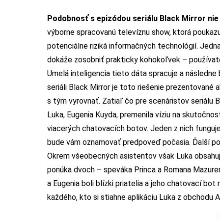
Podobnosť s epizódou seriálu Black Mirror nie 
výborne spracovanú televíznu show
, ktorá poukaz
potenciálne riziká informačných technológií. Jedna
dokáže zosobniť prakticky kohokoľvek – používateľ
Umelá inteligencia tieto dáta spracuje a násled
seriáli Black Mirror je toto riešenie prezentované 
s tým vyrovnať. Zatiaľ čo pre scenáristov seriálu B
Luka, Eugenia Kuyda, premenila víziu na skutočnos
viacerých chatovacích botov. Jeden z nich funguje
bude vám oznamovať predpoveď počasia. Ďalší pom
Okrem všeobecných asistentov však Luka obsahuje 
ponúka dvoch – speváka Princa a Romana Mazurenk
a Eugenia boli blízki priatelia a jeho chatovací bo
každého,
kto si stiahne aplikáciu Luka z obchodu 