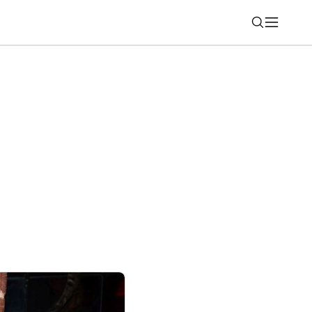
Nájsť
2: Toto Samsung stále nevyriešil