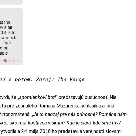
ií s botom. Zdroj: The Verge
rdí, že „
spomienkoví boti
“ predstavujú budúcnosť. Nie
bota pre zosnulého Romana Mazurenka súhlasili a aj ona
irror zmätená: „
Je to naozaj pre nás prínosné? Pomáha nám
 skôr, ako mať kostlivca v skrini? Kde je čiara, kde sme my?
ytvorila a 24. mája 2016 ho predstavila verejnosti slovami: