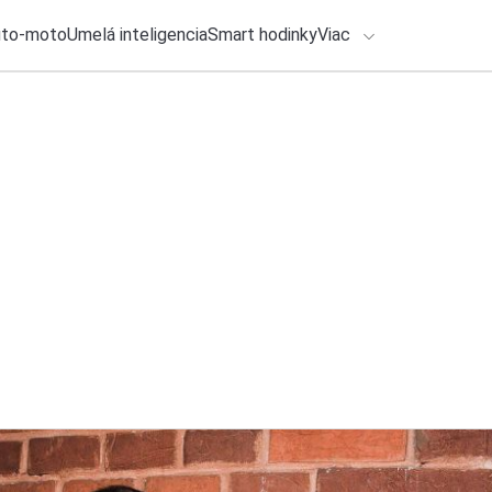
uto-moto
Umelá inteligencia
Smart hodinky
Viac
HLO BY VÁS ZAUJÍMAŤ
Recenzia
lačové správy
3. augusta 2026
•
9m
ADÁVANIA
Galaxy Watch Ultra
(RECENZIA)
Zadajte frázu pre vyhľadanie
Roman Kadlec