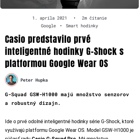
1. apríla 2021
•
2m čítanie
Google
•
Smart hodinky
Casio predstavilo prvé
inteligentné hodinky G-Shock s
platformou Google Wear OS
Peter Hupka
G-Squad GSW-H1000 majú množstvo senzorov
a robustný dizajn.
Ide o prvé odolné inteligentné hodinky série G-Shock, ktoré
využívajú platformu Google Wear OS.
Model GSW-H1000 je
súčasť radu
Casio G-Squad Pro.
Má množstvo