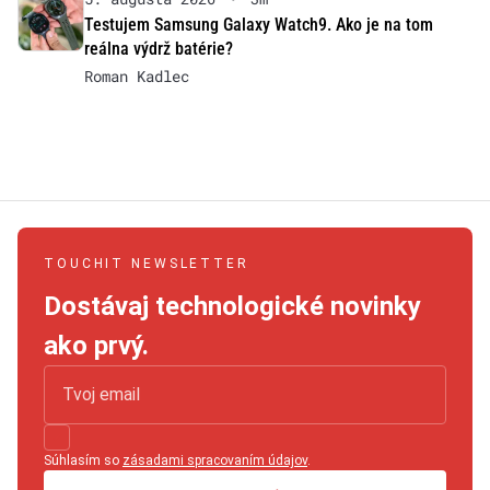
Testujem Samsung Galaxy Watch9. Ako je na tom
reálna výdrž batérie?
Roman Kadlec
TOUCHIT NEWSLETTER
Dostávaj technologické novinky
ako prvý.
Súhlasím so
zásadami spracovaním údajov
.