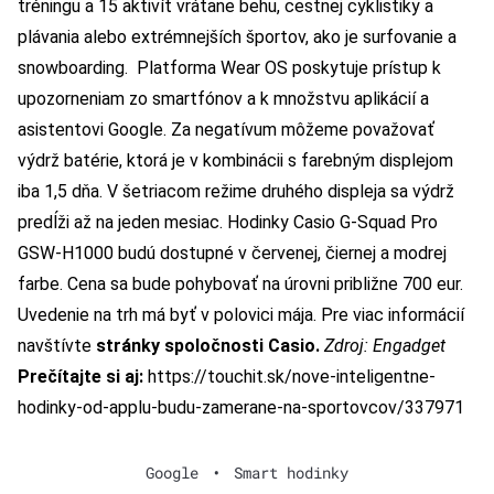
tréningu a 15 aktivít vrátane behu, cestnej cyklistiky a
plávania alebo extrémnejších športov, ako je surfovanie a
snowboarding.
Platforma Wear OS poskytuje prístup k
upozorneniam zo smartfónov a k množstvu aplikácií a
asistentovi Google. Za negatívum môžeme považovať
výdrž batérie, ktorá je v kombinácii s farebným displejom
iba 1,5 dňa. V šetriacom režime druhého displeja sa výdrž
predĺži až na jeden mesiac.
Hodinky Casio G-Squad Pro
GSW-H1000 budú dostupné v červenej, čiernej a modrej
farbe. Cena sa bude pohybovať na úrovni približne 700 eur.
Uvedenie na trh má byť v polovici mája. Pre viac informácií
navštívte
stránky spoločnosti Casio.
Zdroj:
Engadget
Prečítajte si aj:
https://touchit.sk/nove-inteligentne-
hodinky-od-applu-budu-zamerane-na-sportovcov/337971
Google
•
Smart hodinky