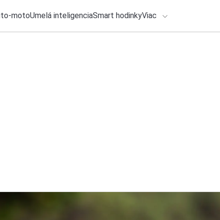
uto-moto
Umelá inteligencia
Smart hodinky
Viac
HLO BY VÁS ZAUJÍMAŤ
lačové správy
28. júla 2026
•
2m
ADÁVANIA
Falošná aktivácia W
Michal Reiter
Zadajte frázu pre vyhľadanie