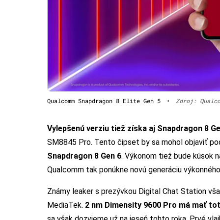
Qualcomm Snapdragon 8 Elite Gen 5
•
Zdroj: Qualc
Vylepšenú verziu tiež získa aj Snapdragon 8 Gen
SM8845 Pro. Tento čipset by sa mohol objaviť po
Snapdragon 8 Gen 6
. Výkonom tiež bude kúsok n
Qualcomm tak ponúkne novú generáciu výkonného či
Známy leaker s prezývkou Digital Chat Station vš
MediaTek.
2 nm Dimensity 9600 Pro má mať toti
sa však dozvieme už na jeseň tohto roka. Prvé vla