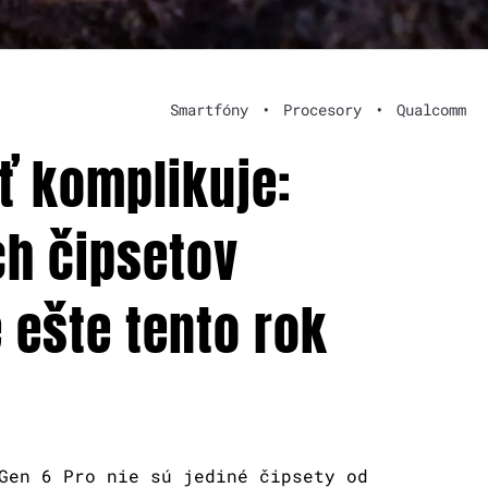
Smartfóny
•
Procesory
•
Qualcomm
ť komplikuje:
h čipsetov
 ešte tento rok
Gen 6 Pro nie sú jediné čipsety od