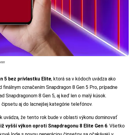
omm
 5 bez prívlastku Elite
, ktorá sa v kódoch uvádza ako
d finálnym označením Snapdragon 8 Gen 5 Pro, prípadne
ad Snapdragonom 8 Gen 5, aj keď len o malý kúsok.
psetu aj do lacnejšej kategórie telefónov.
ak uvádza, že tento rok bude v oblasti výkonu dominovať
ž vyšší výkon oproti Snapdragonu 8 Elite Gen 6
. Všetko
jkové lode s novou generáciou čipsetov sa očakávajú v