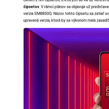
čipsetov
. V rámci plánov sa objavuje už predsta
verzia SM8850Q. Názov tohto čipsetu sa zatiaľ u
upravená verzia, ktorá by sa výkonom mala zasadiť