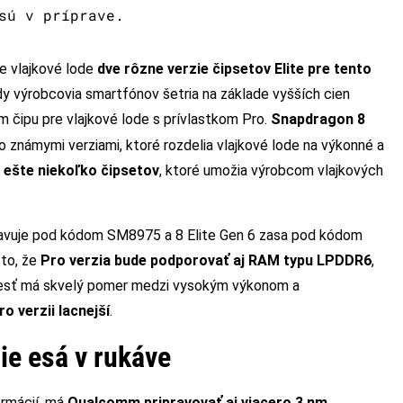
sú v príprave.
e vlajkové lode
dve rôzne verzie čipsetov Elite pre tento
 kedy výrobcovia smartfónov šetria na základe vyšších cien
m čipu pre vlajkové lode s prívlastkom Pro.
Snapdragon 8
o známymi verziami, ktoré rozdelia vlajkové lode na výkonné a
o
ešte niekoľko čipsetov
, ktoré umožia výrobcom vlajkových
javuje pod kódom SM8975 a 8 Elite Gen 6 zasa pod kódom
to, že
Pro verzia bude podporovať aj RAM typu LPDDR6
,
niesť má skvelý pomer medzi vysokým výkonom a
o verzii lacnejší
.
ie esá v rukáve
ormácií, má
Qualcomm pripravovať aj viacero 3 nm