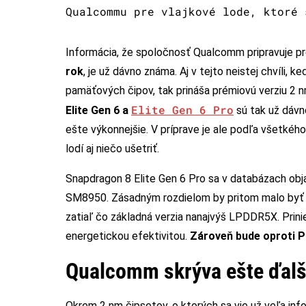
Qualcommu pre vlajkové lode, ktoré 
Informácia, že spoločnosť Qualcomm pripravuje pr
rok
, je už dávno známa. Aj v tejto neistej chvíli,
pamäťových čipov, tak prináša prémiovú verziu 2 n
Elite Gen 6 Pro
Elite Gen 6 a
sú tak už dávn
ešte výkonnejšie. V príprave je ale podľa všetkéh
lodí aj niečo ušetriť.
Snapdragon 8 Elite Gen 6 Pro sa v databázach ob
SM8950. Zásadným rozdielom by pritom malo byť 
zatiaľ čo základná verzia nanajvýš LPDDR5X. Pri
energetickou efektivitou.
Zároveň bude oproti Pr
Qualcomm skrýva ešte ďalš
Okrem 2 nm čipsetov, o ktorých sa vie už veľa inf