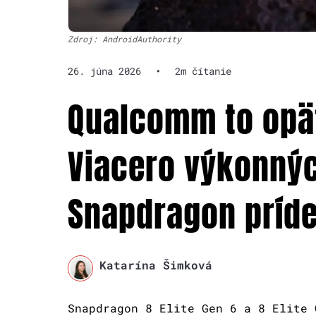
Zdroj: AndroidAuthority
26. júna 2026
•
2m čítanie
Qualcomm to opä
Viacero výkonnýc
Snapdragon príde
Katarína Šimková
Snapdragon 8 Elite Gen 6 a 8 Elite 