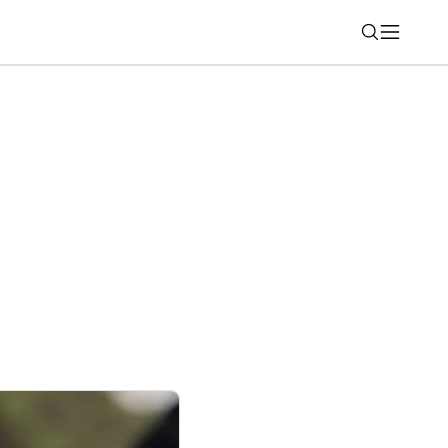
Nájsť
indows a Office bude zložitejšia