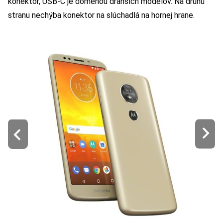
konektor, USB-C je doménou drahších modelov. Na druhú
stranu nechýba konektor na slúchadlá na hornej hrane.