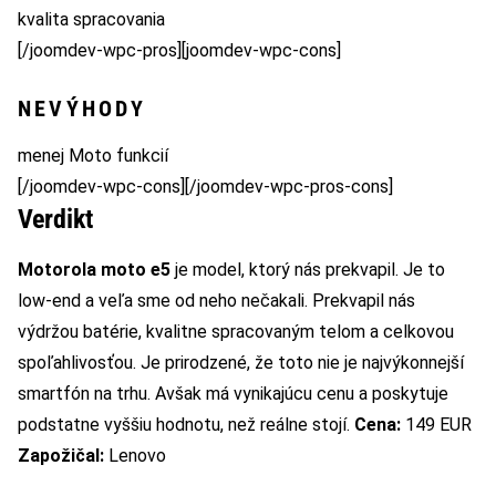
kvalita spracovania
[/joomdev-wpc-pros][joomdev-wpc-cons]
NEVÝHODY
menej Moto funkcií
[/joomdev-wpc-cons][/joomdev-wpc-pros-cons]
Verdikt
Motorola moto e5
je model, ktorý nás prekvapil. Je to
low-end a veľa sme od neho nečakali. Prekvapil nás
výdržou batérie, kvalitne spracovaným telom a celkovou
spoľahlivosťou. Je prirodzené, že toto nie je najvýkonnejší
smartfón na trhu. Avšak má vynikajúcu cenu a poskytuje
podstatne vyššiu hodnotu, než reálne stojí.
Cena:
149 EUR
Zapožičal:
Lenovo