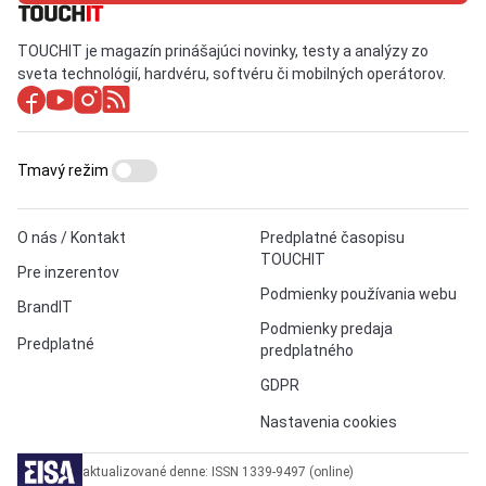
TOUCHIT je magazín prinášajúci novinky, testy a analýzy zo
sveta technológií, hardvéru, softvéru či mobilných operátorov.
Tmavý režim
O nás / Kontakt
Predplatné časopisu
TOUCHIT
Pre inzerentov
Podmienky používania webu
BrandIT
Podmienky predaja
Predplatné
predplatného
GDPR
Nastavenia cookies
aktualizované denne: ISSN 1339-9497 (online)