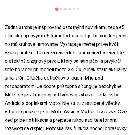
Zadná strana je inšpirovaná ostatnými novinkami, teda e5
plus ako aj novými g6-kami. Fotoaparát je tu síce len jeden,
no má kruhové lemovanie. Vystupuje menej práve kvôli
väčšej hrúbke. Tú má za následok spomínaná batéria. Ide
o efektný dizajnový prvok, ktorý sa nám páčil a prvýkrát
sme ho videli pri modeli moto X4. Čo je inak stále aktuálny
smartfón. Čítačka odtlačkov s logom M je pod
fotoaparátom. Je dobre prístupná a funguje bezchybne.
Moto e5 je v tradičnej softvérovej výbave. Teda čistý
Android s doplnkami Moto. Nie sú tu zastúpené všetky,
v tomto prípade je tu Moto Akcie a Moto Obrazovka. Čiže,
keď príde notifikácia a prejdete rukou nad telefónom,
rozsvieti sa displej. Potešila nás funkcia nočnej obrazovky