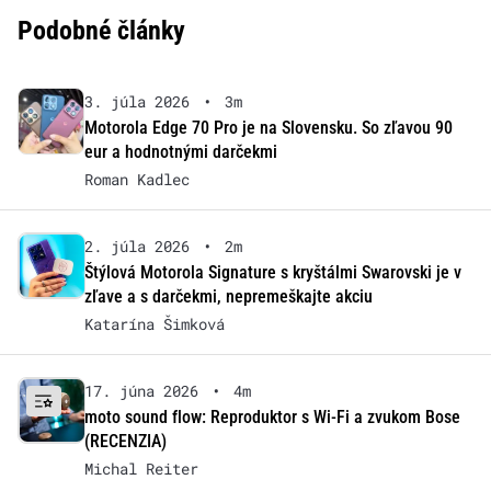
Podobné články
3. júla 2026
•
3m
Motorola Edge 70 Pro je na Slovensku. So zľavou 90
eur a hodnotnými darčekmi
Roman Kadlec
2. júla 2026
•
2m
Štýlová Motorola Signature s kryštálmi Swarovski je v
zľave a s darčekmi, nepremeškajte akciu
Katarína Šimková
17. júna 2026
•
4m
moto sound flow: Reproduktor s Wi-Fi a zvukom Bose
(RECENZIA)
Michal Reiter