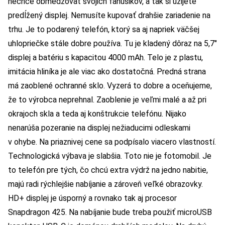
nechce obmedzovať svojich fanúšikov, a tak si užijete
predĺžený displej. Nemusíte kupovať drahšie zariadenie na
trhu. Je to podarený telefón, ktorý sa aj napriek väčšej
uhlopriečke stále dobre používa. Tu je kladený dôraz na 5,7″
displej a batériu s kapacitou 4000 mAh. Telo je z plastu,
imitácia hliníka je ale viac ako dostatočná. Predná strana
má zaoblené ochranné sklo. Vyzerá to dobre a oceňujeme,
že to výrobca neprehnal. Zaoblenie je veľmi malé a až pri
okrajoch skla a teda aj konštrukcie telefónu. Nijako
nenarúša pozeranie na displej nežiaducimi odleskami
v ohybe. Na priaznivej cene sa podpísalo viacero vlastností.
Technologická výbava je slabšia. Toto nie je fotomobil. Je
to telefón pre tých, čo chcú extra výdrž na jedno nabitie,
majú radi rýchlejšie nabíjanie a zároveň veľké obrazovky.
HD+ displej je úsporný a rovnako tak aj procesor
Snapdragon 425. Na nabíjanie bude treba použiť microUSB