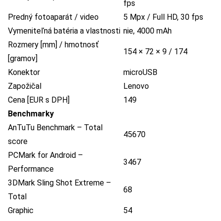
fps
Predný fotoaparát / video
5 Mpx / Full HD, 30 fps
Vymeniteľná batéria a vlastnosti
nie, 4000 mAh
Rozmery [mm] / hmotnosť
154 × 72 × 9 / 174
[gramov]
Konektor
microUSB
Zapožičal
Lenovo
Cena [EUR s DPH]
149
Benchmarky
AnTuTu Benchmark – Total
45670
score
PCMark for Android –
3467
Performance
3DMark Sling Shot Extreme –
68
Total
Graphic
54