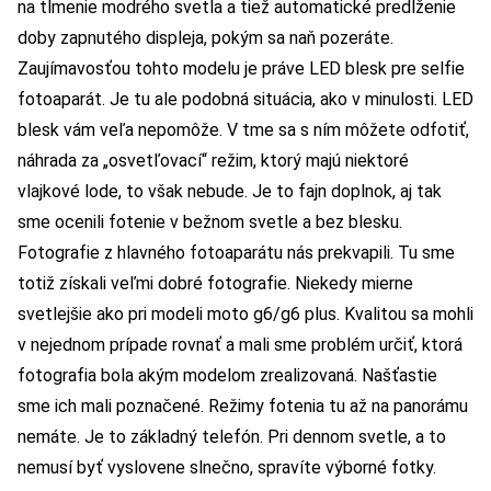
na tlmenie modrého svetla a tiež automatické predĺženie
doby zapnutého displeja, pokým sa naň pozeráte.
Zaujímavosťou tohto modelu je práve LED blesk pre selfie
fotoaparát. Je tu ale podobná situácia, ako v minulosti. LED
blesk vám veľa nepomôže. V tme sa s ním môžete odfotiť,
náhrada za „osvetľovací“ režim, ktorý majú niektoré
vlajkové lode, to však nebude. Je to fajn doplnok, aj tak
sme ocenili fotenie v bežnom svetle a bez blesku.
Fotografie z hlavného fotoaparátu nás prekvapili. Tu sme
totiž získali veľmi dobré fotografie. Niekedy mierne
svetlejšie ako pri modeli moto g6/g6 plus. Kvalitou sa mohli
v nejednom prípade rovnať a mali sme problém určiť, ktorá
fotografia bola akým modelom zrealizovaná. Našťastie
sme ich mali poznačené. Režimy fotenia tu až na panorámu
nemáte. Je to základný telefón. Pri dennom svetle, a to
nemusí byť vyslovene slnečno, spravíte výborné fotky.