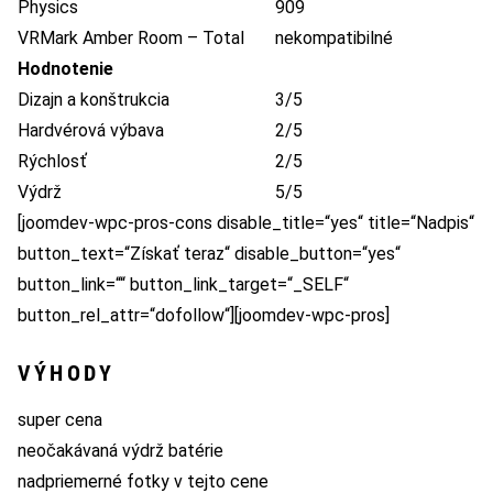
Physics
909
VRMark Amber Room – Total
nekompatibilné
Hodnotenie
Dizajn a konštrukcia
3/5
Hardvérová výbava
2/5
Rýchlosť
2/5
Výdrž
5/5
[joomdev-wpc-pros-cons disable_title=“yes“ title=“Nadpis“
button_text=“Získať teraz“ disable_button=“yes“
button_link=““ button_link_target=“_SELF“
button_rel_attr=“dofollow“][joomdev-wpc-pros]
VÝHODY
super cena
neočakávaná výdrž batérie
nadpriemerné fotky v tejto cene