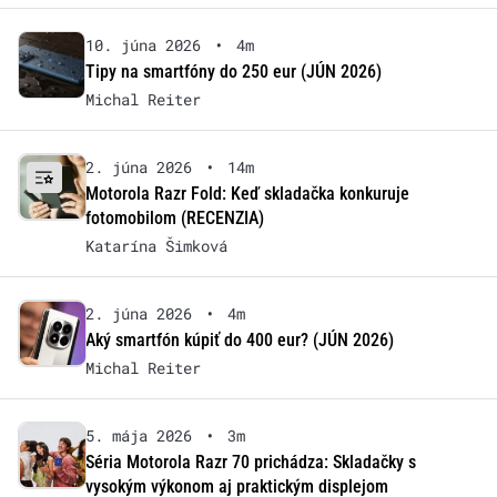
10. júna 2026
•
4m
Tipy na smartfóny do 250 eur (JÚN 2026)
Michal Reiter
2. júna 2026
•
14m
Motorola Razr Fold: Keď skladačka konkuruje
fotomobilom (RECENZIA)
Katarína Šimková
2. júna 2026
•
4m
Aký smartfón kúpiť do 400 eur? (JÚN 2026)
Michal Reiter
5. mája 2026
•
3m
Séria Motorola Razr 70 prichádza: Skladačky s
vysokým výkonom aj praktickým displejom