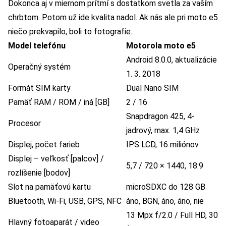
Dokonca aj v miernom prítmí s dostatkom svetla za vaším
chrbtom. Potom už ide kvalita nadol. Ak nás ale pri moto e5
niečo prekvapilo, boli to fotografie.
Model telefónu
Motorola moto e5
Android 8.0.0, aktualizácie
Operačný systém
1. 3. 2018
Formát SIM karty
Dual Nano SIM
Pamäť RAM / ROM / iná [GB]
2 / 16
Snapdragon 425, 4-
Procesor
jadrový, max. 1,4 GHz
Displej, počet farieb
IPS LCD, 16 miliónov
Displej – veľkosť [palcov] /
5,7 / 720 × 1440, 18:9
rozlíšenie [bodov]
Slot na pamäťovú kartu
microSDXC do 128 GB
Bluetooth, Wi-Fi, USB, GPS, NFC
áno, BGN, áno, áno, nie
13 Mpx f/2.0 / Full HD, 30
Hlavný fotoaparát / video