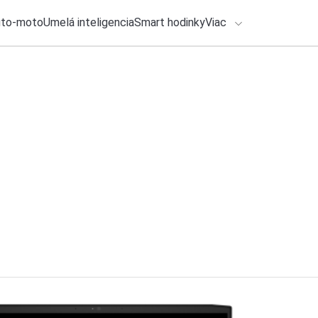
uto-moto
Umelá inteligencia
Smart hodinky
Viac
HLO BY VÁS ZAUJÍMAŤ
Recenzia
lačové správy
26. júla 2026
•
6m
ADÁVANIA
Ecovacs Deebot X12
zlepšil každodenn
Zadajte frázu pre vyhľadanie
Roman Kadlec