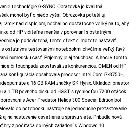
anie technológie G-SYNC. Obrazovka je kvalitná
však mohol byť o niečo vyšší. Obrazovka poteší aj
j rámik nad displejom, nechal ho dostatočne veľký na to, aby
ka od HP viditeľne menšia v porovnaní s ostatnými
esnica je podsvietená, tento efekt si môžete nastaviť
 s ostatnými testovanými notebookmi chválime veľký ľavý
anú numerickú časť. Príjemný je aj touchpad. A hoci v tomto
esnice či touchpadu zaostávali za konkurenciou, OMEN od HP
aná konfigurácia obsahovala procesor Intel Core i7-8750H,
ideopamäte a 16 GB RAM značky SK Hynix. Ukladací priestor
u a 1 TB pevného disku od HGST s rýchlosťou 7200 otáčok
porovnaní s Acer Predator Helios 300 Special Edition bol
talovalo do notebooku nástroje na jednoduché pretaktovanie
aj na nastavenie osvetlenia a správu siete. Pribudla nová
hry z počítača do iných zariadení s Windows 10