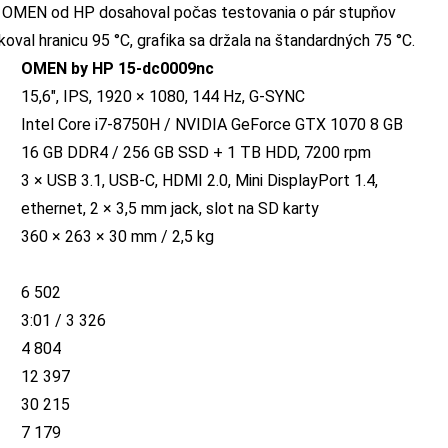
ky. OMEN od HP dosahoval počas testovania o pár stupňov
koval hranicu 95 °C, grafika sa držala na štandardných 75 °C.
OMEN by HP 15-dc0009nc
15,6″, IPS, 1920 × 1080, 144 Hz, G-SYNC
Intel Core i7-8750H / NVIDIA GeForce GTX 1070 8 GB
16 GB DDR4 / 256 GB SSD + 1 TB HDD, 7200 rpm
3 × USB 3.1, USB-C, HDMI 2.0, Mini DisplayPort 1.4,
ethernet, 2 × 3,5 mm jack, slot na SD karty
360 × 263 × 30 mm / 2,5 kg
6 502
3:01 / 3 326
4 804
12 397
30 215
7 179