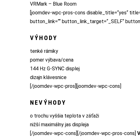
VRMark – Blue Room
[joomdev-wpc-pros-cons disable_title=“yes“ title
button_link=““ button_link_target=“_SELF“ butto
VÝHODY
tenké rámiky
pomer výbava/cena
144 Hz G-SYNC displej
dizajn klávesnice
[/joomdev-wpc-pros][joomdev-wpc-cons]
NEVÝHODY
o trochu vyššia teplota v záťaži
nižší maximálny jas displeja
[/joomdev-wpc-cons][/joomdev-wpc-pros-cons]
V