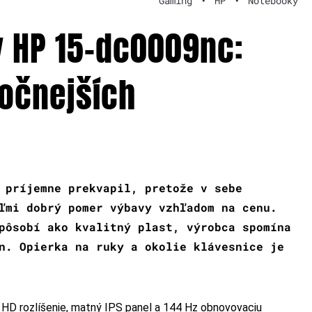
Gaming
•
HP
•
Notebooky
 HP 15-dc0009nc:
očnejších
 príjemne prekvapil, pretože v sebe
ľmi dobrý pomer výbavy vzhľadom na cenu.
pôsobí ako kvalitný plast, výrobca spomína
n. Opierka na ruky a okolie klávesnice je
 HD rozlíšenie, matný IPS panel a 144 Hz obnovovaciu