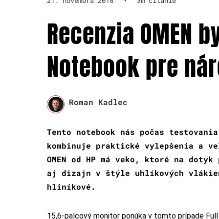
21. novembra 2018
•
3m čítanie
Recenzia OMEN by
Notebook pre nár
Roman Kadlec
Tento notebook nás počas testovania
kombinuje praktické vylepšenia a ve
OMEN od HP má veko, ktoré na dotyk 
aj dizajn v štýle uhlíkových vlákie
hliníkové.
15,6-palcový monitor ponúka v tomto prípade Full