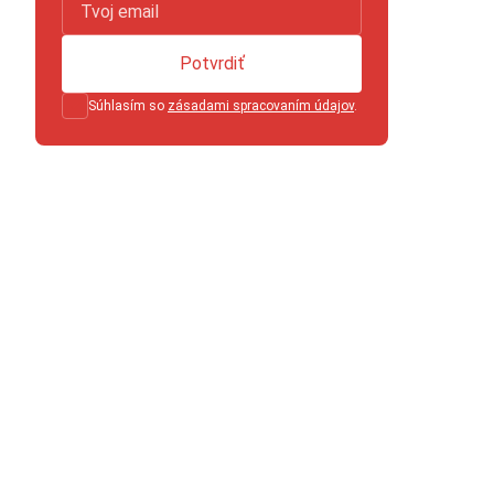
Potvrdiť
Súhlasím so
zásadami spracovaním údajov
.