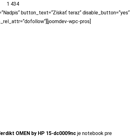
1 434
=“Nadpis“ button_text=“Získať teraz“ disable_button=“yes“
n_rel_attr=“dofollow“][joomdev-wpc-pros]
erdikt
OMEN by HP 15-dc0009nc
je notebook pre