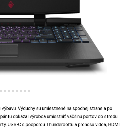
 výbavu. Výduchy sú umiestnené na spodnej strane a po
 pántu dokázal výrobca umiestniť väčšinu portov do stredu
 porty, USB-C s podporou Thunderboltu a prenosu videa, HDMI