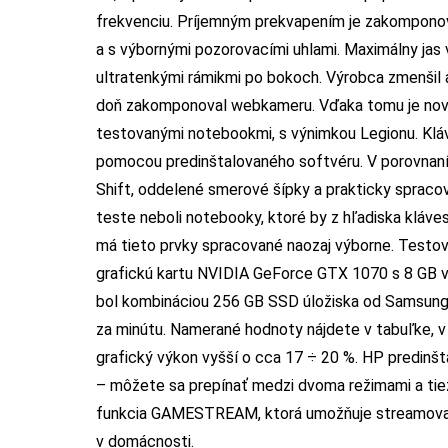
frekvenciu. Príjemným prekvapením je zakomponov
a s výbornými pozorovacími uhlami. Maximálny jas 
ultratenkými rámikmi po bokoch. Výrobca zmenšil a
doň zakomponoval webkameru. Vďaka tomu je novin
testovanými notebookmi, s výnimkou Legionu. Kláv
pomocou predinštalovaného softvéru. V porovnaní
Shift, oddelené smerové šípky a prakticky spracov
teste neboli notebooky, ktoré by z hľadiska kláv
má tieto prvky spracované naozaj výborne. Testov
grafickú kartu NVIDIA GeForce GTX 1070 s 8 GB v
bol kombináciou 256 GB SSD úložiska od Samsung
za minútu. Namerané hodnoty nájdete v tabuľke, v 
grafický výkon vyšší o cca 17 ÷ 20 %. HP predinš
– môžete sa prepínať medzi dvoma režimami a tiež 
funkcia GAMESTREAM, ktorá umožňuje streamovať 
v domácnosti.