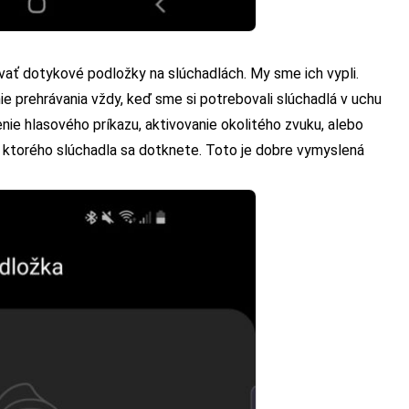
ať dotykové podložky na slúchadlách. My sme ich vypli.
e prehrávania vždy, keď sme si potrebovali slúchadlá v uchu
nie hlasového príkazu, aktivovanie okolitého zvuku, alebo
o, ktorého slúchadla sa dotknete. Toto je dobre vymyslená