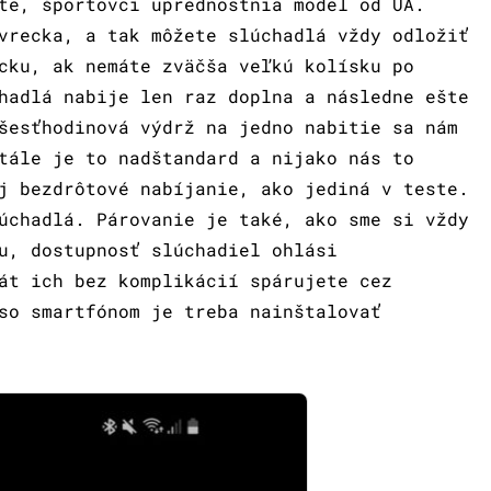
te, športovci uprednostnia model od UA.
vrecka, a tak môžete slúchadlá vždy odložiť
cku, ak nemáte zväčša veľkú kolísku po
hadlá nabije len raz doplna a následne ešte
šesťhodinová výdrž na jedno nabitie sa nám
tále je to nadštandard a nijako nás to
j bezdrôtové nabíjanie, ako jediná v teste.
úchadlá. Párovanie je také, ako sme si vždy
u, dostupnosť slúchadiel ohlási
át ich bez komplikácií spárujete cez
so smartfónom je treba nainštalovať