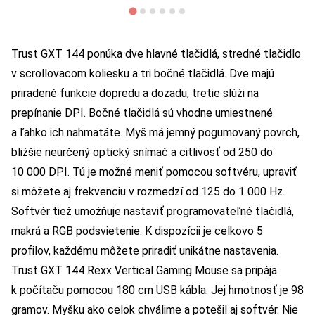
Trust GXT 144 ponúka dve hlavné tlačidlá, stredné tlačidlo
v scrollovacom koliesku a tri bočné tlačidlá. Dve majú
priradené funkcie dopredu a dozadu, tretie slúži na
prepínanie DPI. Bočné tlačidlá sú vhodne umiestnené
a ľahko ich nahmatáte. Myš má jemný pogumovaný povrch,
bližšie neurčený optický snímač a citlivosť od 250 do
10 000 DPI. Tú je možné meniť pomocou softvéru, upraviť
si môžete aj frekvenciu v rozmedzí od 125 do 1 000 Hz.
Softvér tiež umožňuje nastaviť programovateľné tlačidlá,
makrá a RGB podsvietenie. K dispozícii je celkovo 5
profilov, každému môžete priradiť unikátne nastavenia.
Trust GXT 144 Rexx Vertical Gaming Mouse sa pripája
k počítaču pomocou 180 cm USB kábla. Jej hmotnosť je 98
gramov. Myšku ako celok chválime a potešil aj softvér. Nie