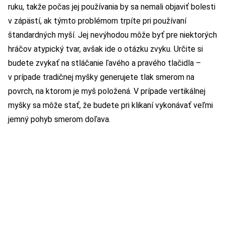
ruku, takže počas jej používania by sa nemali objaviť bolesti
v zápästí, ak týmto problémom trpíte pri používaní
štandardných myší. Jej nevýhodou môže byť pre niektorých
hráčov atypický tvar, avšak ide o otázku zvyku. Určite si
budete zvykať na stláčanie ľavého a pravého tlačidla –
v prípade tradičnej myšky generujete tlak smerom na
povrch, na ktorom je myš položená. V prípade vertikálnej
myšky sa môže stať, že budete pri klikaní vykonávať veľmi
jemný pohyb smerom doľava.