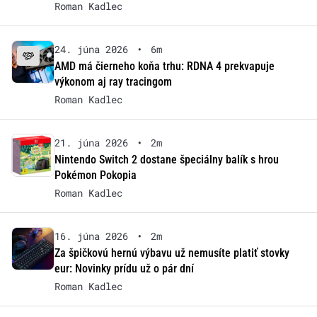
Roman Kadlec
24. júna 2026
•
6m
AMD má čierneho koňa trhu: RDNA 4 prekvapuje
výkonom aj ray tracingom
Roman Kadlec
21. júna 2026
•
2m
Nintendo Switch 2 dostane špeciálny balík s hrou
Pokémon Pokopia
Roman Kadlec
16. júna 2026
•
2m
Za špičkovú hernú výbavu už nemusíte platiť stovky
eur: Novinky prídu už o pár dní
Roman Kadlec