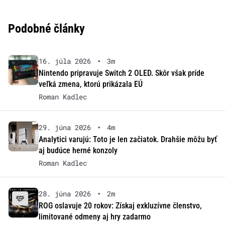
Podobné články
16. júla 2026
•
3m
Nintendo pripravuje Switch 2 OLED. Skôr však príde
veľká zmena, ktorú prikázala EÚ
Roman Kadlec
29. júna 2026
•
4m
Analytici varujú: Toto je len začiatok. Drahšie môžu byť
aj budúce herné konzoly
Roman Kadlec
28. júna 2026
•
2m
ROG oslavuje 20 rokov: Získaj exkluzívne členstvo,
limitované odmeny aj hry zadarmo