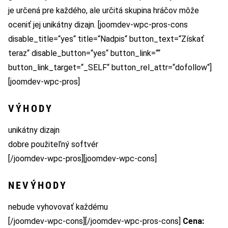
je určená pre každého, ale určitá skupina hráčov môže
oceniť jej unikátny dizajn. [joomdev-wpc-pros-cons
disable_title=“yes“ title=“Nadpis“ button_text=“Získať
teraz“ disable_button=“yes“ button_link=““
button_link_target=“_SELF“ button_rel_attr=“dofollow“]
[joomdev-wpc-pros]
VÝHODY
unikátny dizajn
dobre použiteľný softvér
[/joomdev-wpc-pros][joomdev-wpc-cons]
NEVÝHODY
nebude vyhovovať každému
[/joomdev-wpc-cons][/joomdev-wpc-pros-cons]
Cena: