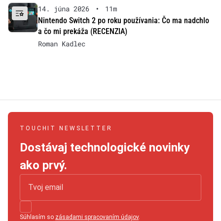
14. júna 2026
•
11m
Nintendo Switch 2 po roku používania: Čo ma nadchlo
a čo mi prekáža (RECENZIA)
Roman Kadlec
TOUCHIT NEWSLETTER
Dostávaj technologické novinky
ako prvý.
Súhlasím so
zásadami spracovaním údajov
.