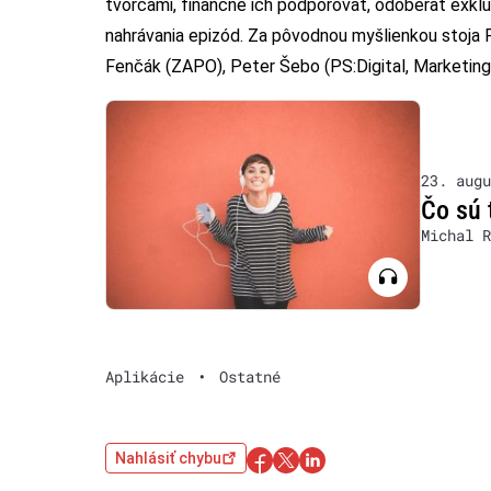
tvorcami, finančne ich podporovať, odoberať exklu
nahrávania epizód. Za pôvodnou myšlienkou stoja P
Fenčák (ZAPO), Peter Šebo (PS:Digital, Marketing 
23. augu
Čo sú 
Michal R
Aplikácie
•
Ostatné
Nahlásiť chybu