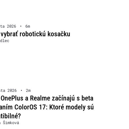
ta 2026
•
6m
 vybrať robotickú kosačku
dlec
sta 2026
•
2m
OnePlus a Realme začínajú s beta
aním ColorOS 17: Ktoré modely sú
ibilné?
a Šimková