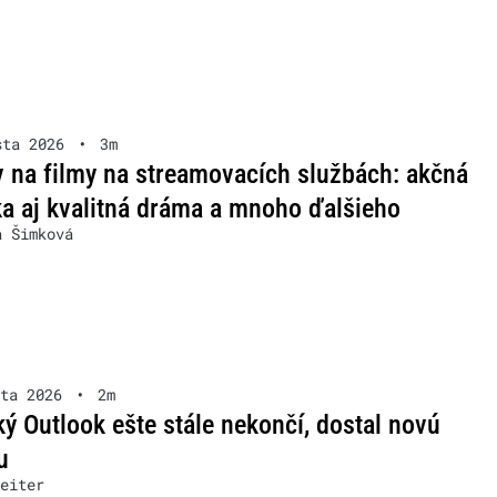
sta 2026
•
3m
v na filmy na streamovacích službách: akčná
a aj kvalitná dráma a mnoho ďalšieho
a Šimková
ta 2026
•
2m
ký Outlook ešte stále nekončí, dostal novú
u
eiter