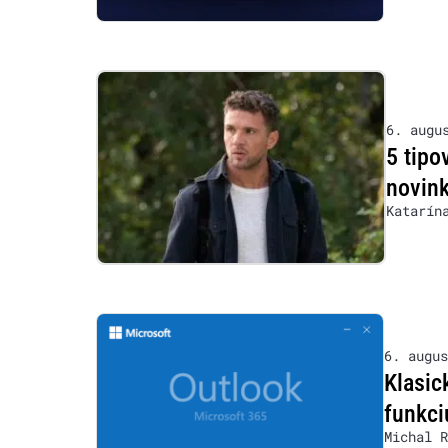
6. augu
5 tipo
novink
Katarín
6. augus
Klasic
funkci
Michal R