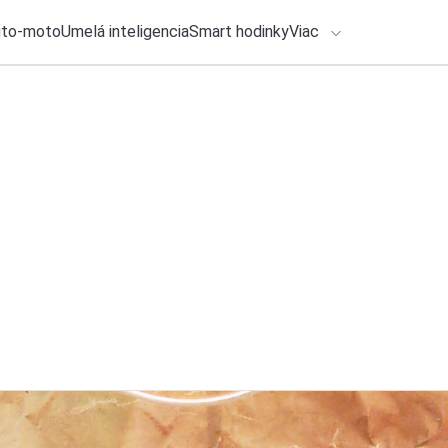
uto-moto
Umelá inteligencia
Smart hodinky
Viac
HLO BY VÁS ZAUJÍMAŤ
Spolupráca
lačové správy
30. júla 2026
•
3m
ADÁVANIA
Legendy na pódiu a
17. ročník Cibula F
Zadajte frázu pre vyhľadanie
Redakcia TOUCHIT