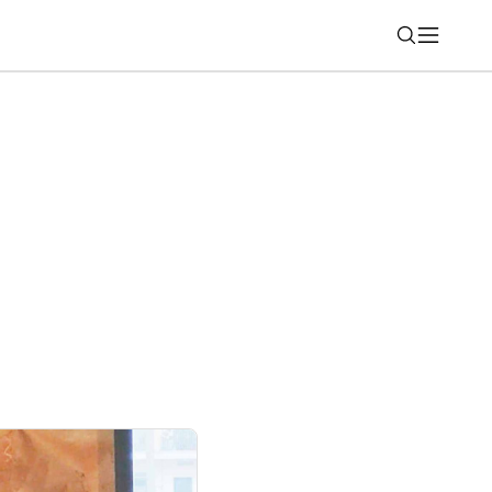
Nájsť
 absolútny klúdek v Ploom zóne. Taký bol
estu