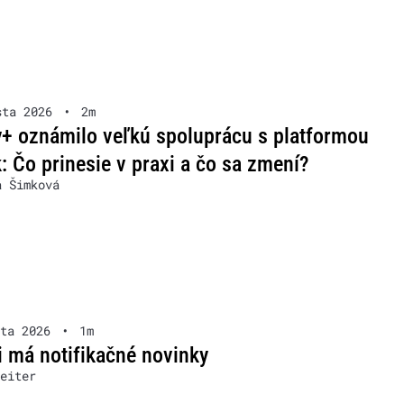
sta 2026
•
2m
+ oznámilo veľkú spoluprácu s platformou
: Čo prinesie v praxi a čo sa zmení?
a Šimková
ta 2026
•
1m
 má notifikačné novinky
eiter