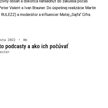
zívny obsah a dokonca nahliadnuť do zákulisia počas
eter Valent a Ivan Brauner. Do úspešnej realizácie Martin
RULEZZ) a moderátor a influencer Matej „Sajfa“ Cifra.
sta 2022
•
8m
to podcasty a ako ich počúvať
eiter