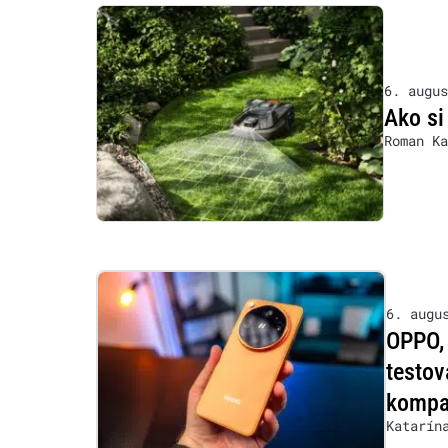
6. augus
Ako si
Roman Ka
6. augu
OPPO, 
testov
kompat
Katarín