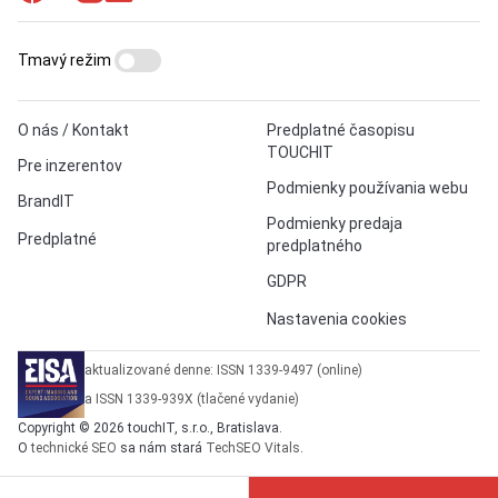
Tmavý režim
O nás / Kontakt
Predplatné časopisu
TOUCHIT
Pre inzerentov
Podmienky používania webu
BrandIT
Podmienky predaja
Predplatné
predplatného
GDPR
Nastavenia cookies
aktualizované denne: ISSN 1339-9497 (online)
a ISSN 1339-939X (tlačené vydanie)
Copyright © 2026 touchIT, s.r.o., Bratislava.
O
technické SEO
sa nám stará
TechSEO Vitals
.