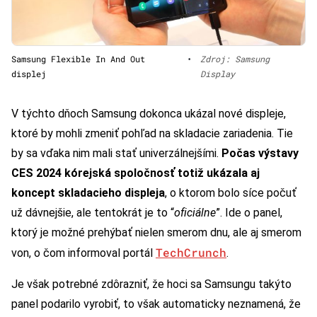
Samsung Flexible In And Out
•
Zdroj: Samsung
displej
Display
V týchto dňoch Samsung dokonca ukázal nové displeje,
ktoré by mohli zmeniť pohľad na skladacie zariadenia. Tie
by sa vďaka nim mali stať univerzálnejšími.
Počas výstavy
CES 2024 kórejská spoločnosť totiž ukázala aj
koncept skladacieho displeja
, o ktorom bolo síce počuť
už dávnejšie, ale tentokrát je to “
oficiálne
”. Ide o panel,
ktorý je možné prehýbať nielen smerom dnu, ale aj smerom
TechCrunch
von, o čom informoval portál
.
Je však potrebné zdôrazniť, že hoci sa Samsungu takýto
panel podarilo vyrobiť, to však automaticky neznamená, že