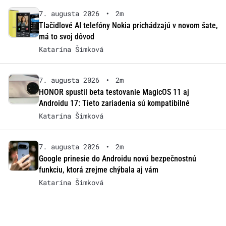
7. augusta 2026
•
2m
Tlačidlové AI telefóny Nokia prichádzajú v novom šate,
má to svoj dôvod
Katarína Šimková
7. augusta 2026
•
2m
HONOR spustil beta testovanie MagicOS 11 aj
Androidu 17: Tieto zariadenia sú kompatibilné
Katarína Šimková
7. augusta 2026
•
2m
Google prinesie do Androidu novú bezpečnostnú
funkciu, ktorá zrejme chýbala aj vám
Katarína Šimková