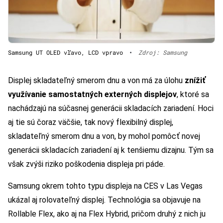
Samsung UT OLED vľavo, LCD vpravo
•
Zdroj: Samsung
Displej skladateľný smerom dnu a von má za úlohu
znížiť
využívanie samostatných externých displejov
, ktoré sa
nachádzajú na súčasnej generácii skladacích zariadení. Hoci
aj tie sú čoraz väčšie, tak nový flexibilný displej,
skladateľný smerom dnu a von, by mohol pomôcť novej
generácii skladacích zariadení aj k tenšiemu dizajnu. Tým sa
však zvýši riziko poškodenia displeja pri páde.
Samsung okrem tohto typu displeja na CES v Las Vegas
ukázal aj rolovateľný displej. Technológia sa objavuje na
Rollable Flex, ako aj na Flex Hybrid, pričom druhý z nich ju