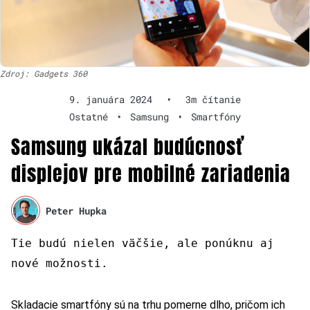
Zdroj: Gadgets 360
9. januára 2024
•
3m čítanie
Ostatné
•
Samsung
•
Smartfóny
Samsung ukázal budúcnosť
displejov pre mobilné zariadenia
Peter Hupka
Tie budú nielen väčšie, ale ponúknu aj
nové možnosti.
Skladacie smartfóny sú na trhu pomerne dlho, pričom ich