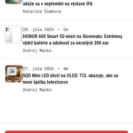
ukáže sa v septembri na výstave IFA
Katarína Šimková
28. júla 2026
•
2m
HONOR 600 Smart 5G mieri na Slovensko: Extrémna
výdrž batérie a odolnosť za necelých 300 eur
Ondrej Macko
27. júla 2026
•
4m
SQD Mini LED útočí na OLED: TCL ukazuje, ako sa
mení špička televízorov
Ondrej Macko