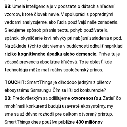
BB:
Umelá inteligencia je v podstate o dátach a hľadaní
vzorcov, ktoré človek nevie. V spolupráci s poprednými
vedcami analyzujeme, ako ľudia používajú naše zariadenia.
Sledujeme spôsob písania textu, pohyb používateľa,
spánok, okysličenie krvi, návyky pri nabíjaní zariadenia a pod.
Na základe týchto dát vieme v budúcnosti odhaliť napríklad
riziko kognitívneho úpadku alebo demencie
. Práve tu je
včasná prevencia absolútne kľúčová. To je oblasť, kde
technológia môže mať reálny spoločenský prínos.
TOUCHIT:
SmartThings je dlhodobo jedným z pilierov
ekosystému Samsungu. Čím sa líši od konkurencie?
BB:
Predovšetkým sa odlišujeme
otvorenosťou
. Zatiaľ čo
mnohí naši konkurenti budujú uzavreté ekosystémy, my
sme sa už dávno rozhodli pre celkom otvorený prístup.
SmartThings dnes používa približne
430 miliónov