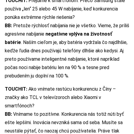
TOUCHIT:
Prejdime k smartfónom. Prečo Samsung stále
používa „len“ 25 alebo 45 W nabíjanie, keď konkurencia
ponúka extrémne rýchle riešenia?
BB:
Pretože rýchlosť nabíjania nie je všetko. Vieme, že príliš
agresívne nabíjanie
negatívne vplýva na životnosť
batérie
. Naším cieľom je, aby batéria vydržala čo najdlhšie,
keďže ľudia dnes používajú telefóny dlhšie ako kedysi. Aj
preto používame inteligentné nabíjanie, ktoré napríklad
počas noci nabije batériu len na 90 % a tesne pred
prebudením ju doplní na 100 %.
TOUCHIT:
Ako vnímate rastúcu konkurenciu z Číny –
značky ako TCL v televízoroch alebo Xiaomi v
smartfónoch?
BB:
Vnímame to pozitívne. Konkurencia nás totiž núti byť
ešte lepšími. Inovácia nevzniká sama od seba. Musíte sa
neustále pýtať, čo naozaj chcú používatelia. Práve tlak