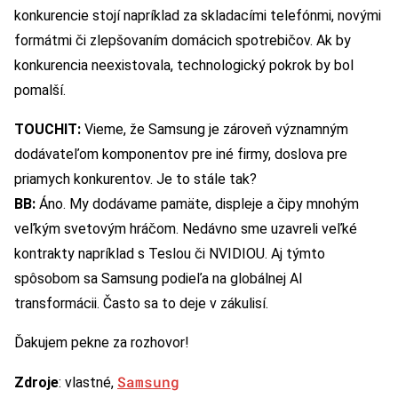
konkurencie stojí napríklad za skladacími telefónmi, novými
formátmi či zlepšovaním domácich spotrebičov. Ak by
konkurencia neexistovala, technologický pokrok by bol
pomalší.
TOUCHIT:
Vieme, že Samsung je zároveň významným
dodávateľom komponentov pre iné firmy, doslova pre
priamych konkurentov. Je to stále tak?
BB:
Áno. My dodávame pamäte, displeje a čipy mnohým
veľkým svetovým hráčom. Nedávno sme uzavreli veľké
kontrakty napríklad s Teslou či NVIDIOU. Aj týmto
spôsobom sa Samsung podieľa na globálnej AI
transformácii. Často sa to deje v zákulisí.
Ďakujem pekne za rozhovor!
Samsung
Zdroje
: vlastné,