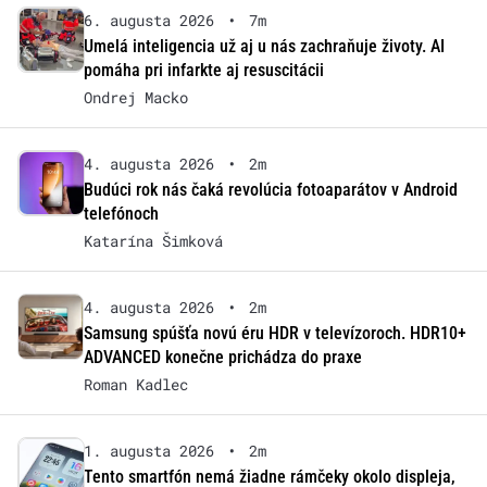
6. augusta 2026
•
7m
Umelá inteligencia už aj u nás zachraňuje životy. AI
pomáha pri infarkte aj resuscitácii
Ondrej Macko
4. augusta 2026
•
2m
Budúci rok nás čaká revolúcia fotoaparátov v Android
telefónoch
Katarína Šimková
4. augusta 2026
•
2m
Samsung spúšťa novú éru HDR v televízoroch. HDR10+
ADVANCED konečne prichádza do praxe
Roman Kadlec
1. augusta 2026
•
2m
Tento smartfón nemá žiadne rámčeky okolo displeja,