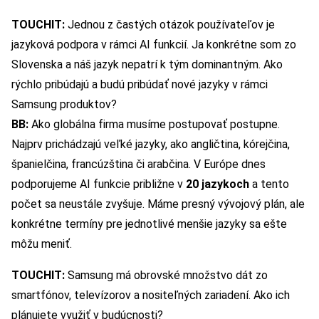
TOUCHIT:
Jednou z častých otázok používateľov je
jazyková podpora v rámci AI funkcií. Ja konkrétne som zo
Slovenska a náš jazyk nepatrí k tým dominantným. Ako
rýchlo pribúdajú a budú pribúdať nové jazyky v rámci
Samsung produktov?
BB:
Ako globálna firma musíme postupovať postupne.
Najprv prichádzajú veľké jazyky, ako angličtina, kórejčina,
španielčina, francúzština či arabčina. V Európe dnes
podporujeme AI funkcie približne v
20 jazykoch
a tento
počet sa neustále zvyšuje. Máme presný vývojový plán, ale
konkrétne termíny pre jednotlivé menšie jazyky sa ešte
môžu meniť.
TOUCHIT:
Samsung má obrovské množstvo dát zo
smartfónov, televízorov a nositeľných zariadení. Ako ich
plánujete využiť v budúcnosti?