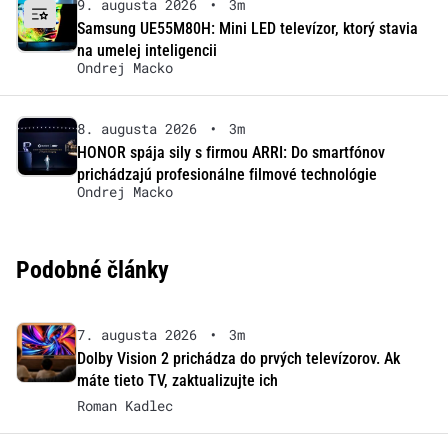
9. augusta 2026
•
3m
Samsung UE55M80H: Mini LED televízor, ktorý stavia
na umelej inteligencii
Ondrej Macko
8. augusta 2026
•
3m
HONOR spája sily s firmou ARRI: Do smartfónov
prichádzajú profesionálne filmové technológie
Ondrej Macko
Podobné články
7. augusta 2026
•
3m
Dolby Vision 2 prichádza do prvých televízorov. Ak
máte tieto TV, zaktualizujte ich
Roman Kadlec