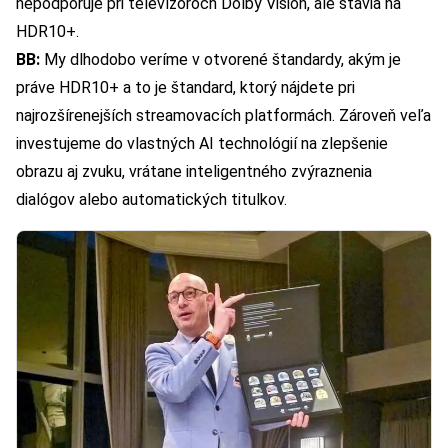
nepodporuje pri televízoroch Dolby Vision, ale stavia na
HDR10+.
BB:
My dlhodobo veríme v otvorené štandardy, akým je
práve HDR10+ a to je štandard, ktorý nájdete pri
najrozšírenejších streamovacích platformách. Zároveň veľa
investujeme do vlastných AI technológií na zlepšenie
obrazu aj zvuku, vrátane inteligentného zvýraznenia
dialógov alebo automatických titulkov.