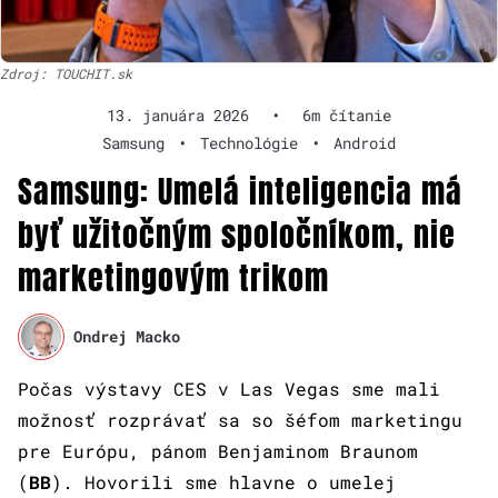
Zdroj: TOUCHIT.sk
13. januára 2026
•
6m čítanie
Samsung
•
Technológie
•
Android
Samsung: Umelá inteligencia má
byť užitočným spoločníkom, nie
marketingovým trikom
Ondrej Macko
Počas výstavy CES v Las Vegas sme mali
možnosť rozprávať sa so šéfom marketingu
pre Európu, pánom Benjaminom Braunom
(
BB
). Hovorili sme hlavne o umelej