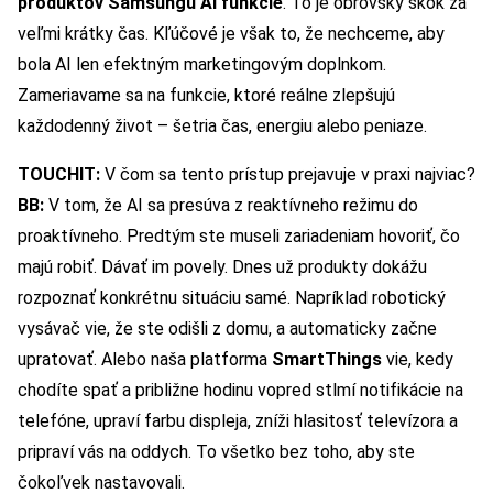
produktov Samsungu AI funkcie
. To je obrovský skok za
veľmi krátky čas. Kľúčové je však to, že nechceme, aby
bola AI len efektným marketingovým doplnkom.
Zameriavame sa na funkcie, ktoré reálne zlepšujú
každodenný život – šetria čas, energiu alebo peniaze.
TOUCHIT:
V čom sa tento prístup prejavuje v praxi najviac?
BB:
V tom, že AI sa presúva z reaktívneho režimu do
proaktívneho. Predtým ste museli zariadeniam hovoriť, čo
majú robiť. Dávať im povely. Dnes už produkty dokážu
rozpoznať konkrétnu situáciu samé. Napríklad robotický
vysávač vie, že ste odišli z domu, a automaticky začne
upratovať. Alebo naša platforma
SmartThings
vie, kedy
chodíte spať a približne hodinu vopred stlmí notifikácie na
telefóne, upraví farbu displeja, zníži hlasitosť televízora a
pripraví vás na oddych. To všetko bez toho, aby ste
čokoľvek nastavovali.