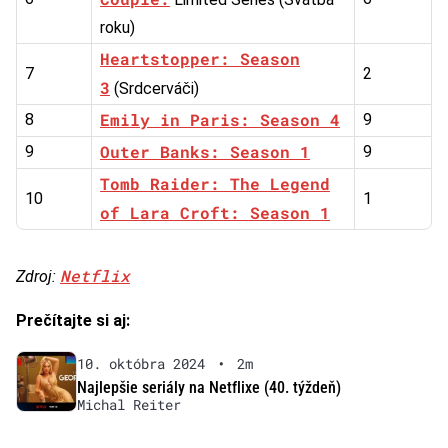
roku)
Heartstopper: Season
7
2
3
(Srdcerváči)
Emily in Paris: Season 4
8
9
Outer Banks: Season 1
9
9
Tomb Raider: The Legend
10
1
of Lara Croft: Season 1
Netflix
Zdroj:
Prečítajte si aj:
10. októbra 2024
•
2m
Najlepšie seriály na Netflixe (40. týždeň)
Michal Reiter