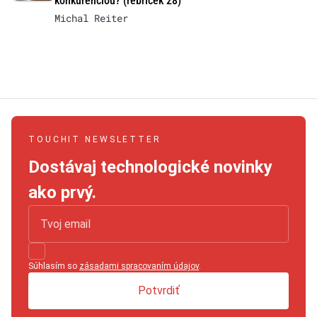
konkurenciou? (rebríček 28)
Michal Reiter
TOUCHIT NEWSLETTER
Dostávaj technologické novinky
ako prvý.
Súhlasím so
zásadami spracovaním údajov
.
Potvrdiť