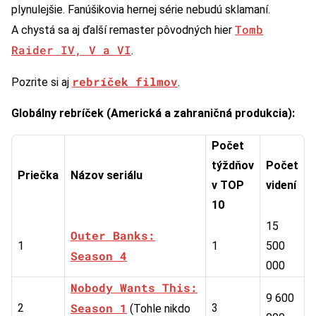
plynulejšie. Fanúšikovia hernej série nebudú sklamaní.
Tomb
A chystá sa aj ďalší remaster pôvodných hier
Raider IV, V a VI
.
rebríček filmov
Pozrite si aj
.
Globálny rebríček (Americká a zahraničná produkcia):
Počet
týždňov
Počet
Priečka
Názov seriálu
v TOP
videní
10
15
Outer Banks:
1
1
500
Season 4
000
Nobody Wants This:
9 600
Season 1
2
3
(Tohle nikdo