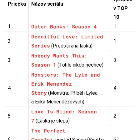
Priečka
Názov seriálu
v TOP
10
Outer Banks: Season 4
1
1
Deceitful Love: Limited
2
1
Series
(Předstíraná láska)
Nobody Wants This:
3
3
Season 1
(Tohle nikdo nechce)
Monsters: The Lyle and
Erik Menendez
4
4
Story
(Monstra: Příběh Lylea
a Erika Menendezových)
Love Is Blind: Season
5
2
7
(Láska je slepá)
The Perfect
Couple:
6
6
Limited Series (Svatba