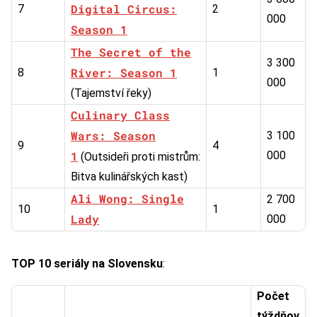
Digital Circus:
7
2
000
Season 1
The Secret of the
3 300
River: Season 1
8
1
000
(Tajemství řeky)
Culinary Class
Wars: Season
3 100
9
4
1
000
(Outsideři proti mistrům:
Bitva kulinářských kast)
Ali Wong: Single
2 700
10
1
Lady
000
TOP 10 seriály na Slovensku
:
Počet
týždňov