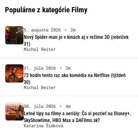
Populárne z kategórie Filmy
5. augusta 2026
•
2m
Nový Spider-man je v kinách aj v režime 3D (rebríček
31)
Michal Reiter
31. júla 2026
•
2m
72 hodín tento raz ako komédia na Netflixe (týždeň
30)
Michal Reiter
30. júla 2026
•
4m
Letné tipy na filmy a seriály: Čo si pozrieť na Disney+,
SkyShowtime, HBO Max a DAFilms.sk?
Katarína Šimková