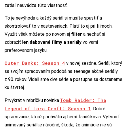
zatiaľ neuvádza túto vlastnosť.
To je nevýhoda a každý seriál si musíte spustiť a
skontrolovať to v nastaveniach. Platí to aj pri filmoch.
Využiť však môžete po novom aj
filter
a nechať si
zobraziť
len dabované filmy
a seriály
vo vami
preferovanom jazyku.
Outer Banks: Season 4
v novej sezóne. Seriál, ktorý
sa svojím spracovaním podobá na teenage akčné seriály
z 90. rokov. Videli sme dve série a postupne sa dostaneme
ku štvrtej.
Tomb Raider: The
Prvýkrát v rebríčku novinka
Legend of Lara Croft: Season 1
. Dobré
spracovanie, ktoré pochvália aj herní fanúšikovia. Vytvoriť
animovaný seriál je náročné, škoda, že animácie nie sú