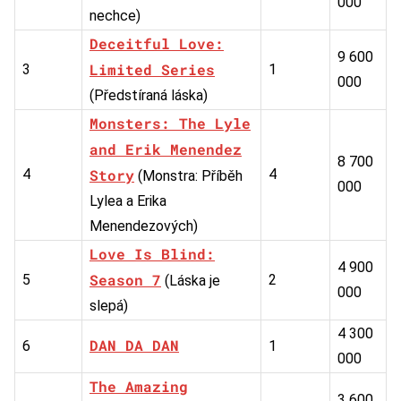
000
nechce)
Deceitful Love:
9 600
Limited Series
3
1
000
(Předstíraná láska)
Monsters: The Lyle
and Erik Menendez
8 700
4
Story
4
(Monstra: Příběh
000
Lylea a Erika
Menendezových)
Love Is Blind:
4 900
Season 7
5
2
(Láska je
000
slepá)
4 300
DAN DA DAN
6
1
000
The Amazing
3 600