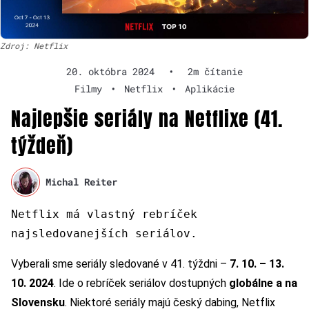
Zdroj: Netflix
20. októbra 2024
•
2m čítanie
Filmy
•
Netflix
•
Aplikácie
Najlepšie seriály na Netflixe (41.
týždeň)
Michal Reiter
Netflix má vlastný rebríček
najsledovanejších seriálov.
Vyberali sme seriály sledované v 41. týždni –
7. 10. – 13.
10. 2024
. Ide o rebríček seriálov dostupných
globálne a na
Slovensku
. Niektoré seriály majú český dabing, Netflix