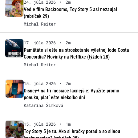
24. júla 2026
•
2m
Vedie film Backrooms, Toy Story 5 asi nezaujal
(rebríček 29)
Michal Reiter
17. júla 2026
•
2m
Pamätáte si ešte na stroskotanie výletnej lode Costa
Concordia? Novinky na Netflixe (týždeň 28)
Michal Reiter
15. júla 2026
•
2m
Disney+ na tri mesiace lacnejšie: Využite promo
ponuku, platí ešte niekoľko dní
Katarína Šimková
15. júla 2026
•
1m
Toy Story 5 je tu. Ako si hračky poradia so silnou