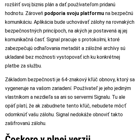
rozšíriť svoj biznis plán a dať používateľom pridanú
hodnotu. Zároveň
podporia svoju platformu
na bezpečnú
komunikáciu. Aplikácia bude uchovávať zálohy na rovnakých
bezpečnostných princípoch, na akých je postavená aj jej
komunikačná časť. Signal pracuje s protokolmi, ktoré
zabezpečujú odhaľovania metadát a záložné archívy sú
ukladané bez možnosti vystopovať ich ku konkrétnej
platbe za službu.
Základom bezpečnosti je 64-znakový kľúč obnovy, ktorý sa
vygeneruje na vašom zariadení. Používateľ je jeho jediným
vlastníkom a nezdieľa sa ani so servermi Signalu. Tu ale
opäť platí, že ak zabudnete tento kľúč, nebudete môcť
odomknúť vašu zálohu. Signal nedokáže obnoviť takto
zašifrovanú zálohu.
Čoskoro v plnej verzii