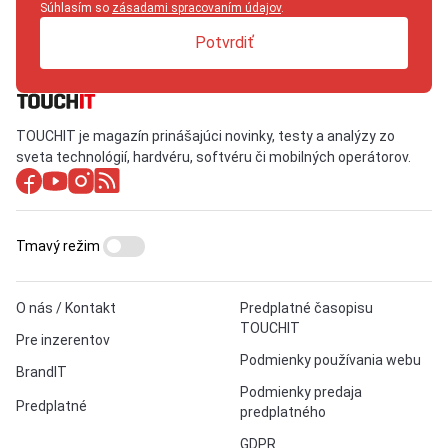
Súhlasím so
zásadami spracovaním údajov
.
Potvrdiť
TOUCHIT je magazín prinášajúci novinky, testy a analýzy zo
sveta technológií, hardvéru, softvéru či mobilných operátorov.
Tmavý režim
O nás / Kontakt
Predplatné časopisu
TOUCHIT
Pre inzerentov
Podmienky používania webu
BrandIT
Podmienky predaja
Predplatné
predplatného
GDPR