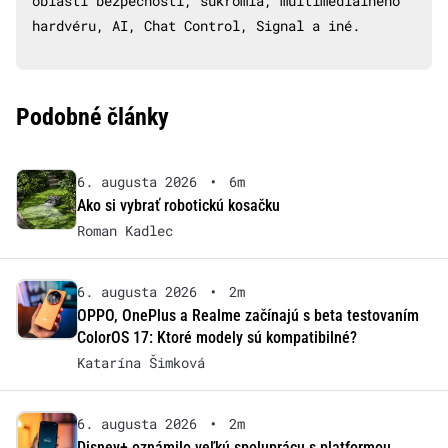
oblasti bezpečnosti, súkromia, multimediálneho
hardvéru, AI, Chat Control, Signal a iné.
Podobné články
6. augusta 2026
•
6m
Ako si vybrať robotickú kosačku
Roman Kadlec
6. augusta 2026
•
2m
OPPO, OnePlus a Realme začínajú s beta testovaním
ColorOS 17: Ktoré modely sú kompatibilné?
Katarína Šimková
6. augusta 2026
•
2m
Disney+ oznámilo veľkú spoluprácu s platformou