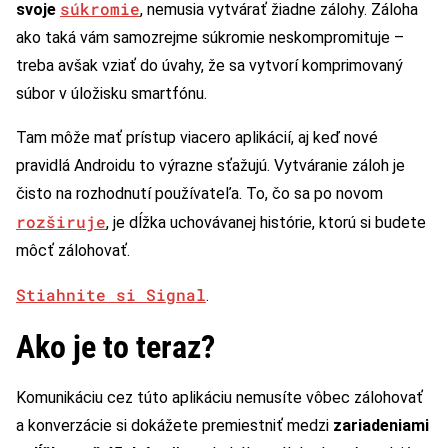
súkromie
svoje
, nemusia vytvárať žiadne zálohy. Záloha
ako taká vám samozrejme súkromie neskompromituje –
treba avšak vziať do úvahy, že sa vytvorí komprimovaný
súbor v úložisku smartfónu.
Tam môže mať prístup viacero aplikácií, aj keď nové
pravidlá Androidu to výrazne sťažujú. Vytváranie záloh je
čisto na rozhodnutí používateľa. To, čo sa po novom
rozširuje
, je dĺžka uchovávanej histórie, ktorú si budete
môcť zálohovať.
Stiahnite si Signal
.
Ako je to teraz?
Komunikáciu cez túto aplikáciu nemusíte vôbec zálohovať
a konverzácie si dokážete premiestniť medzi
zariadeniami