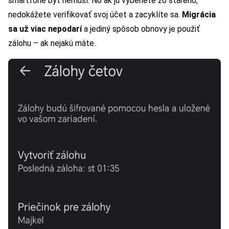
smartfóne byť nemusí. No ak ju vyberiete zo starého,
nedokážete verifikovať svoj účet a zacyklíte sa.
Migrácia
sa už viac nepodarí
a jediný spôsob obnovy je použiť
zálohu – ak nejakú máte.