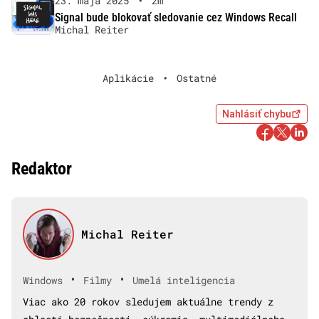
23. mája 2025
•
2m
Signal bude blokovať sledovanie cez Windows Recall
Michal Reiter
Aplikácie
•
Ostatné
Nahlásiť chybu
Redaktor
Michal Reiter
•
•
Windows
Filmy
Umelá inteligencia
Viac ako 20 rokov sledujem aktuálne trendy z