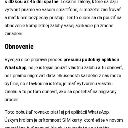
s dĺžkou až 45 dní spätne
. Lokálne zálohy, ktoré sa dajú
vytvoriť priamo vo vašom smartfóne, si môžete zašifrovať
a mať k nim bezpečný prístup. Tento súbor sa dá použiť na
obnovenie kompletnej zálohy vašej aplikácie pri zmene
zariadení.
Obnovenie
Vývojári síce pripravili proces
presunu podobný aplikácii
WhatsApp
, no je istejšie použiť vlastnú zálohu a tú obnoviť,
než priamo migrovať dáta. Skúsenosti každého z nás môžu
byť iné, no stávkou na istotu, je mať vytvorenú vlastnú
zálohu a tú potom obnoviť, ako sa spoliehať na migračný
proces.
Toto bohužiaľ rovnako platí aj pri aplikácii WhatsApp.
Úzkym hrdlom je prítomnosť SIM karty, ktorá ešte v novom