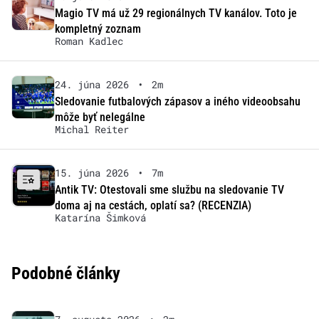
Magio TV má už 29 regionálnych TV kanálov. Toto je
kompletný zoznam
Roman Kadlec
24. júna 2026
•
2m
Sledovanie futbalových zápasov a iného videoobsahu
môže byť nelegálne
Michal Reiter
15. júna 2026
•
7m
Antik TV: Otestovali sme službu na sledovanie TV
doma aj na cestách, oplatí sa? (RECENZIA)
Katarína Šimková
Podobné články