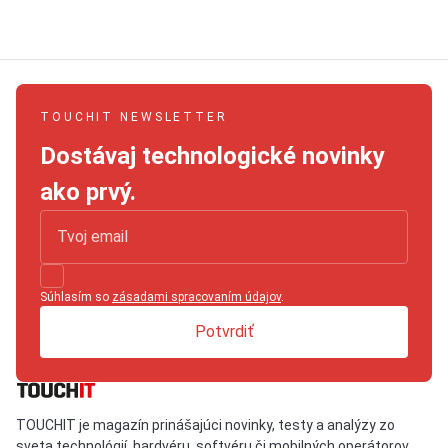
TOUCHIT NEWSLETTER
Dostávaj technologické novinky
ako prvý.
Súhlasím so
zásadami spracovaním údajov
.
Potvrdiť
TOUCHIT je magazín prinášajúci novinky, testy a analýzy zo
sveta technológií, hardvéru, softvéru či mobilných operátorov.