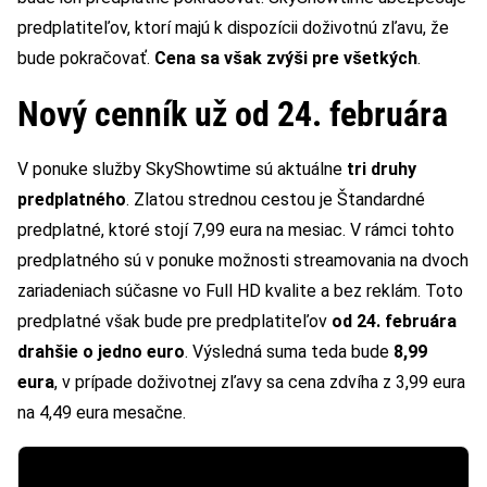
predplatiteľov, ktorí majú k dispozícii doživotnú zľavu, že
bude pokračovať.
Cena sa však zvýši pre všetkých
.
Nový cenník už od 24. februára
V ponuke služby SkyShowtime sú aktuálne
tri druhy
predplatného
. Zlatou strednou cestou je Štandardné
predplatné, ktoré stojí 7,99 eura na mesiac. V rámci tohto
predplatného sú v ponuke možnosti streamovania na dvoch
zariadeniach súčasne vo Full HD kvalite a bez reklám. Toto
predplatné však bude pre predplatiteľov
od 24. februára
drahšie o jedno euro
. Výsledná suma teda bude
8,99
eura
, v prípade doživotnej zľavy sa cena zdvíha z 3,99 eura
na 4,49 eura mesačne.