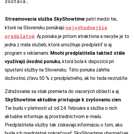
zostáva.
Streamovacia služba SkyShowtime
patrí medzi tie,
najvýhodnejšie
ktoré na Slovensku ponúkajú
predplatné
. Aj ponuka je pritom atraktívna a navyše je to
jedna z mála služieb, ktorá umožňuje predplatiť si aj
program s reklamami.
Mnohí predplatitelia taktiež stále
využívajú úvodnú ponuku
, ktorá bola k dispozícii pri
spustení služby na Slovensku. Táto ponuka zahŕňa
doživotnú zľavu 50 % z predplatného, ak ho teda nezrušíte.
Zdražovanie sa však premieta do viacerých oblastí a aj
SkyShowtime aktuálne pristupuje k zvyšovaniu cien
.
Tie budú v platnosti už od 24. februára a služba o nich
aktuálne informuje aj prostredníctvom e-mailu.
Predplatitelia služby tak získavajú informáciu o tom, ako
bude ich predplatné pokračovať. SkyShowtime ubezpečuje