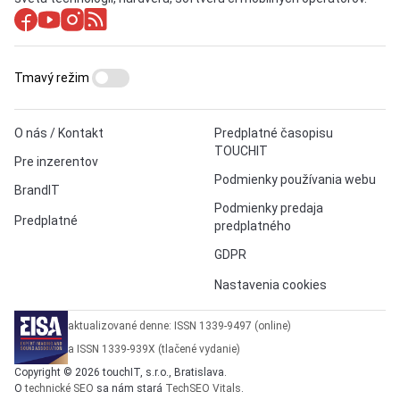
Tmavý režim
O nás / Kontakt
Predplatné časopisu
TOUCHIT
Pre inzerentov
Podmienky používania webu
BrandIT
Podmienky predaja
Predplatné
predplatného
GDPR
Nastavenia cookies
aktualizované denne: ISSN 1339-9497 (online)
a ISSN 1339-939X (tlačené vydanie)
Copyright © 2026 touchIT, s.r.o., Bratislava.
O
technické SEO
sa nám stará
TechSEO Vitals
.