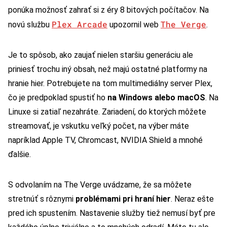
ponúka možnosť zahrať si z éry 8 bitových počítačov. Na
Plex Arcade
The Verge
novú službu
upozornil web
.
Je to spôsob, ako zaujať nielen staršiu generáciu ale
priniesť trochu iný obsah, než majú ostatné platformy na
hranie hier. Potrebujete na tom multimediálny server Plex,
čo je predpoklad spustiť ho
na Windows alebo macOS
. Na
Linuxe si zatiaľ nezahráte. Zariadení, do ktorých môžete
streamovať, je vskutku veľký počet, na výber máte
napríklad Apple TV, Chromcast, NVIDIA Shield a mnohé
ďalšie.
S odvolaním na The Verge uvádzame, že sa môžete
stretnúť s rôznymi
problémami pri hraní hier
. Neraz ešte
pred ich spustením. Nastavenie služby tiež nemusí byť pre