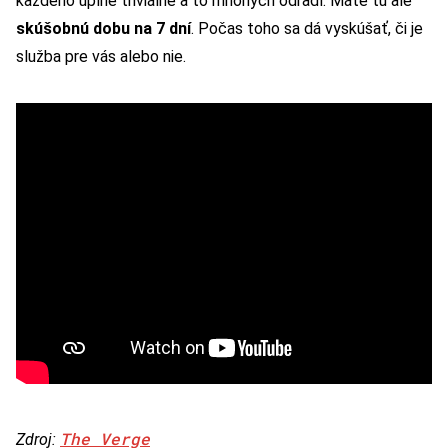
každého úplne triviálne a to mnohých odradí. Máte tu ale
skúšobnú dobu na 7 dní
. Počas toho sa dá vyskúšať, či je
služba pre vás alebo nie.
The Verge
Zdroj: