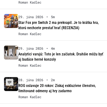
Roman Kadlec
29. júna 2026
•
5m
Star Fox pre Switch 2 ma prekvapil. Je to krátka hra,
ktorú nechcete prestať hrať (RECENZIA)
Roman Kadlec
29. júna 2026
•
4m
Analytici varujú: Toto je len začiatok. Drahšie môžu byť
aj budúce herné konzoly
Roman Kadlec
28. júna 2026
•
2m
ROG oslavuje 20 rokov: Získaj exkluzívne členstvo,
limitované odmeny aj hry zadarmo
Roman Kadlec