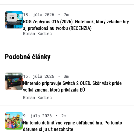
18. júla 2026
•
7m
ROG Zephyrus G16 (2026): Notebook, ktorý zvládne hry
aj profesionálnu tvorbu (RECENZIA)
Roman Kadlec
Podobné články
16. júla 2026
•
3m
Nintendo pripravuje Switch 2 OLED. Skôr však príde
veľká zmena, ktorú prikázala EÚ
Roman Kadlec
9. júla 2026
•
2m
Nintendo definitívne vypne obľúbenú hru. Po tomto
dátume si ju už nezahráte