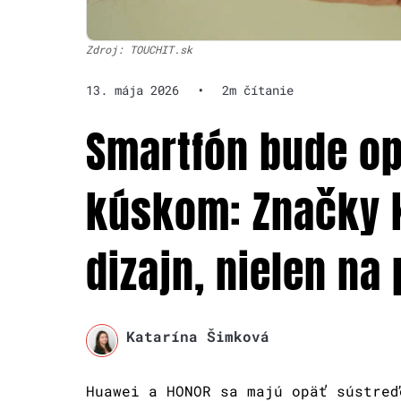
Zdroj: TOUCHIT.sk
13. mája 2026
•
2m čítanie
Smartfón bude o
kúskom: Značky k
dizajn, nielen na
Katarína Šimková
Huawei a HONOR sa majú opäť sústreď