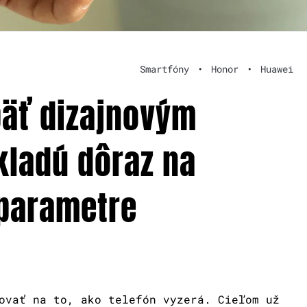
Smartfóny
•
Honor
•
Huawei
päť dizajnovým
ladú dôraz na
 parametre
ovať na to, ako telefón vyzerá. Cieľom už