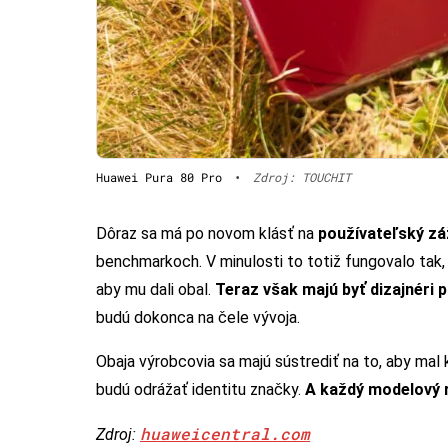
Huawei Pura 80 Pro
•
Zdroj: TOUCHIT
Dôraz sa má po novom klásť na
používateľský zá
benchmarkoch. V minulosti to totiž fungovalo tak, že 
aby mu dali obal.
Teraz však majú byť dizajnéri 
budú dokonca na čele vývoja.
Obaja výrobcovia sa majú sústrediť na to, aby mal 
budú odrážať identitu značky.
A každý modelový r
huaweicentral.com
Zdroj: