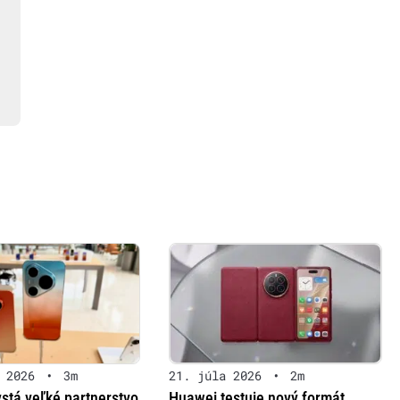
 2026
•
3m
21. júla 2026
•
2m
stá veľké partnerstvo
Huawei testuje nový formát