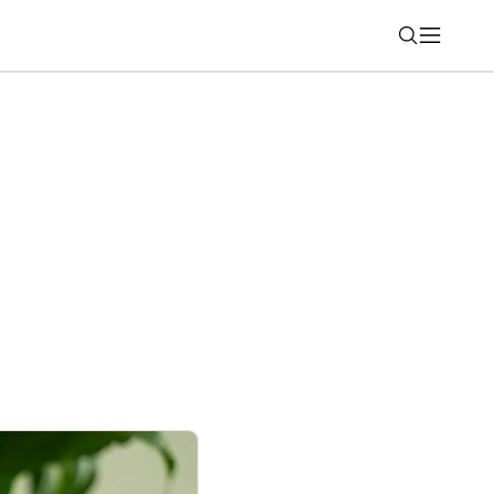
Nájsť
MS dostali ďalšiu funkciu