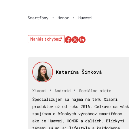
Smartfóny
•
Honor
•
Huawei
Nahlásiť chybu
Katarína Šimková
•
•
Xiaomi
Android
Sociálne siete
Špecializujem sa najmä na tému Xiaomi
produktov už od roku 2016. Celkovo sa však
zaujímam o čínskych výrobcov smartfónov
ako je Huawei, HONOR a ďalších. Blízkymi
témami sú mi aj lifestyle a každodenné