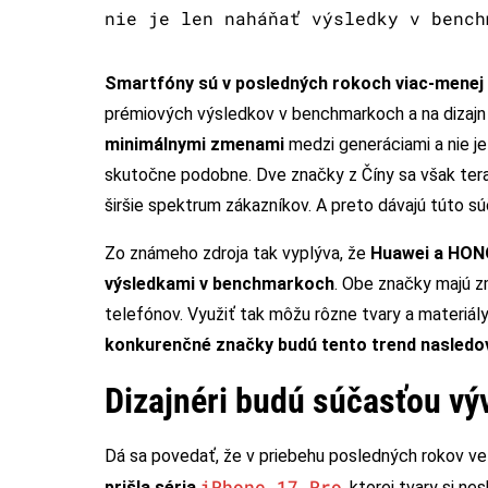
nie je len naháňať výsledky v bench
Smartfóny sú v posledných rokoch viac-menej 
prémiových výsledkov v benchmarkoch a na dizajn 
minimálnymi zmenami
medzi generáciami a nie je
skutočne podobne. Dve značky z Číny sa však tera
širšie spektrum zákazníkov. A preto dávajú túto s
Zo známeho zdroja tak vyplýva, že
Huawei a HONO
výsledkami v benchmarkoch
. Obe značky majú z
telefónov. Využiť tak môžu rôzne tvary a materiály,
konkurenčné značky budú tento trend nasledo
Dizajnéri budú súčasťou vý
Dá sa povedať, že v priebehu posledných rokov veľ
iPhone 17 Pro
prišla séria
, ktorej tvary si n