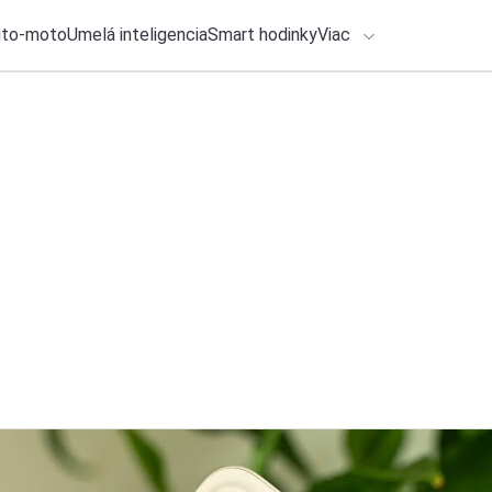
uto-moto
Umelá inteligencia
Smart hodinky
Viac
HLO BY VÁS ZAUJÍMAŤ
lačové správy
4. augusta 2026
•
1m
ADÁVANIA
Google Správy na S
Michal Reiter
Zadajte frázu pre vyhľadanie