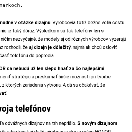
markoch.
nudné v otázke dizajnu
. Výrobcovia totiž bežne volia cestu
nie je taký dôraz. Výsledkom sú tak telefóny
len s
 ničím nezvyčajné, že modely aj od rôznych výrobcov vyzerajú
z rozhodli, že
aj dizajn je dôležitý
, najmä ak chcú osloviť
účasť telefónu do popredia.
R sa nebudú už len slepo hnať za čo najlepšími
meniť stratégiu a preskúmať širšie možnosti pri tvorbe
 z ktorých zariadenia vytvoria. A dá sa očakávať, že
vať
.
voja telefónov
a odvážnych dizajnov na trh neprišlo.
S novým dizajnom
eskôr adaptovali aj ďalší výrobcovia ako je práve HONOR.