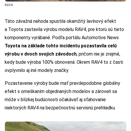
RAV4
Táto závažná nehoda spustila okamžitý lavínový efekt
a Toyota zastavila výrobu modelu RAV4, pre ktorú sú tieto
komponenty vyrábané. Podľa portálu Automotive News
Toyota na základe tohto incidentu pozastavila celú
výrobu v dvoch svojich závodoch
, pričom nie je zrejmé,
kedy bude výroba 100% obnovená. Okrem RAV4 to z časti
ovplyvnilo aj iné modely značky.
Pozastavenie výroby bude mať pravdepodobne globálny
efekt s omeškaním objednaných modelov a zároveň sa
môže v blízkej budúcnosti očakávať aj sťahovanie
niektorých RAV4 na bezpečnostnú servisnú prehliadku.