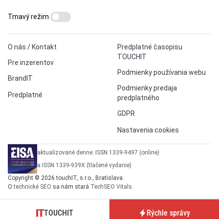
Tmavý režim
O nás / Kontakt
Predplatné časopisu
TOUCHIT
Pre inzerentov
Podmienky používania webu
BrandIT
Podmienky predaja
Predplatné
predplatného
GDPR
Nastavenia cookies
aktualizované denne: ISSN 1339-9497 (online)
a ISSN 1339-939X (tlačené vydanie)
Copyright © 2026 touchIT, s.r.o., Bratislava.
O
technické SEO
sa nám stará
TechSEO Vitals
.
TOUCHIT
Rýchle správy