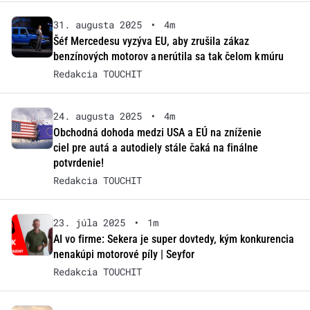
31. augusta 2025
•
4m
Šéf Mercedesu vyzýva EU, aby zrušila zákaz
benzínových motorov a nerútila sa tak čelom k múru
Redakcia TOUCHIT
24. augusta 2025
•
4m
Obchodná dohoda medzi USA a EÚ na zníženie
ciel pre autá a autodiely stále čaká na finálne
potvrdenie!
Redakcia TOUCHIT
23. júla 2025
•
1m
AI vo firme: Sekera je super dovtedy, kým konkurencia
nenakúpi motorové píly | Seyfor
Redakcia TOUCHIT