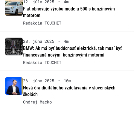
12. júla 2025
•
4m
Fiat obnovuje výrobu modelu 500 s benzínovým
motorom
Redakcia TOUCHIT
28. júna 2025
•
4m
BMW: Ak má byť budúcnosť elektrická, tak musí byť
financovaná novými benzínovými motormi
Redakcia TOUCHIT
26. júna 2025
•
10m
Nová éra digitálneho vzdelávania v slovenských
školách
Ondrej Macko