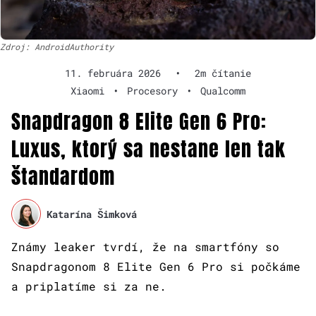
Zdroj: AndroidAuthority
11. februára 2026
•
2m čítanie
Xiaomi
•
Procesory
•
Qualcomm
Snapdragon 8 Elite Gen 6 Pro:
Luxus, ktorý sa nestane len tak
štandardom
Katarína Šimková
Známy leaker tvrdí, že na smartfóny so
Snapdragonom 8 Elite Gen 6 Pro si počkáme
a priplatíme si za ne.