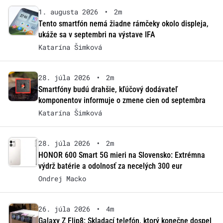
1. augusta 2026
•
2m
Tento smartfón nemá žiadne rámčeky okolo displeja,
ukáže sa v septembri na výstave IFA
Katarína Šimková
28. júla 2026
•
2m
Smartfóny budú drahšie, kľúčový dodávateľ
komponentov informuje o zmene cien od septembra
Katarína Šimková
28. júla 2026
•
2m
HONOR 600 Smart 5G mieri na Slovensko: Extrémna
výdrž batérie a odolnosť za necelých 300 eur
Ondrej Macko
26. júla 2026
•
4m
Galaxy Z Flip8: Skladací telefón, ktorý konečne dospel