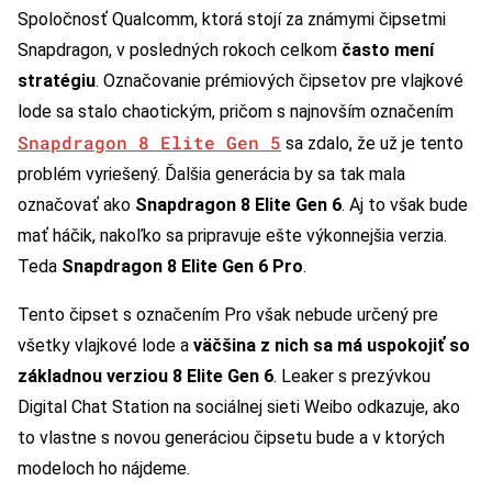
Spoločnosť Qualcomm, ktorá stojí za známymi čipsetmi
Snapdragon, v posledných rokoch celkom
často mení
stratégiu
. Označovanie prémiových čipsetov pre vlajkové
lode sa stalo chaotickým, pričom s najnovším označením
Snapdragon 8 Elite Gen 5
sa zdalo, že už je tento
problém vyriešený. Ďalšia generácia by sa tak mala
označovať ako
Snapdragon 8 Elite Gen 6
. Aj to však bude
mať háčik, nakoľko sa pripravuje ešte výkonnejšia verzia.
Teda
Snapdragon 8 Elite Gen 6 Pro
.
Tento čipset s označením Pro však nebude určený pre
všetky vlajkové lode a
väčšina z nich sa má uspokojiť so
základnou verziou 8 Elite Gen 6
. Leaker s prezývkou
Digital Chat Station na sociálnej sieti Weibo odkazuje, ako
to vlastne s novou generáciou čipsetu bude a v ktorých
modeloch ho nájdeme.