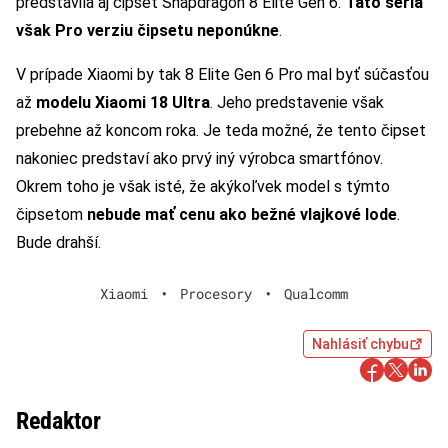
predstavila aj čipset Snapdragon 8 Elite Gen 6.
Táto séria
však Pro verziu čipsetu neponúkne
.
V prípade Xiaomi by tak 8 Elite Gen 6 Pro mal byť súčasťou
až
modelu Xiaomi 18 Ultra
. Jeho predstavenie však
prebehne až koncom roka. Je teda možné, že tento čipset
nakoniec predstaví ako prvý iný výrobca smartfónov.
Okrem toho je však isté, že akýkoľvek model s týmto
čipsetom
nebude mať cenu ako bežné vlajkové lode
.
Bude drahší.
Xiaomi
•
Procesory
•
Qualcomm
Nahlásiť chybu
Redaktor