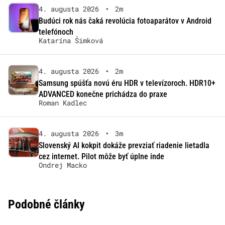
4. augusta 2026
•
2m
Budúci rok nás čaká revolúcia fotoaparátov v Android
telefónoch
Katarína Šimková
4. augusta 2026
•
2m
Samsung spúšťa novú éru HDR v televízoroch. HDR10+
ADVANCED konečne prichádza do praxe
Roman Kadlec
4. augusta 2026
•
3m
Slovenský AI kokpit dokáže prevziať riadenie lietadla
cez internet. Pilot môže byť úplne inde
Ondrej Macko
Podobné články