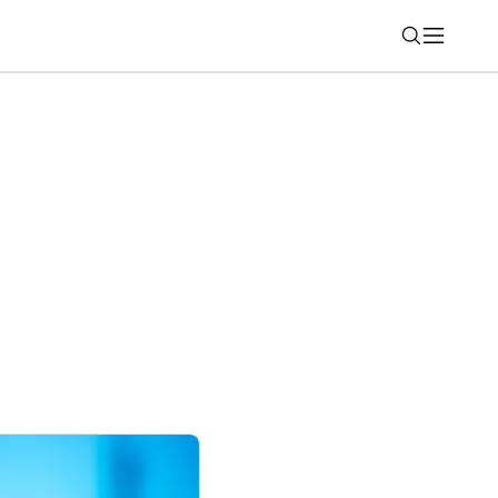
Nájsť
6): Kráľ mestských skútrov dostal
aj nový displej