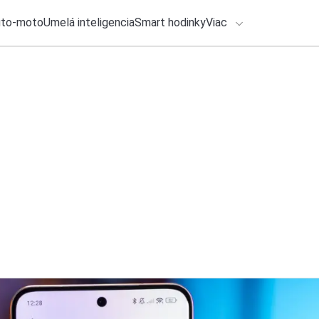
uto-moto
Umelá inteligencia
Smart hodinky
Viac
HLO BY VÁS ZAUJÍMAŤ
Recenzia
lačové správy
2. augusta 2026
•
4m
ADÁVANIA
Honda SH125i (202
modernejší vzhľad 
Zadajte frázu pre vyhľadanie
Ondrej Macko