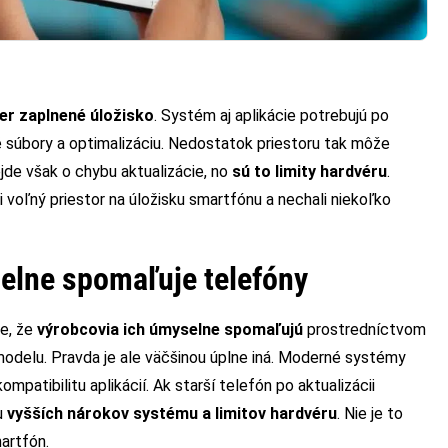
er zaplnené úložisko
. Systém aj aplikácie potrebujú po
sné súbory a optimalizáciu. Nedostatok priestoru tak môže
jde však o chybu aktualizácie, no
sú to limity hardvéru
.
li voľný priestor na úložisku smartfónu a nechali niekoľko
elne spomaľuje telefóny
je, že
výrobcovia ich úmyselne spomaľujú
prostredníctvom
modelu. Pravda je ale väčšinou úplne iná. Moderné systémy
ompatibilitu aplikácií. Ak starší telefón po aktualizácii
u
vyšších nárokov systému a limitov hardvéru
. Nie je to
artfón.