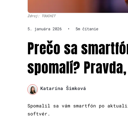
Zdroj: TOUCHIT
5. januára 2026
•
5m čítanie
Prečo sa smartfón
spomalí? Pravda,
Katarína Šimková
Spomalil sa vám smartfón po aktuali
softvér.