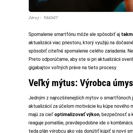
Zdroj: TOUCHIT
Spomalenie smartfónu môže ale spôsobiť aj
takm
aktualizácii viac priestoru, ktorý využijú na doča
spôsobiť citeľné spomalenie celého zariadenia. Ne
Preto odporúčame, aby ste si pri aktualizácii overi
gigabajtov voľných práve na tieto procesy.
Veľký mýtus: Výrobca úmys
Jedným z najrozšírenejších mýtov o smartfónoch 
aktualizácií za účelom motivácie ku kúpe nového 
majú za cieľ
optimalizovať výkon
, bezpečnosť a k
reaguje pomalšie, pravdepodobne ide o kombináci
teda plán výrobcu ako vás donútiť kúpiť si nový sm