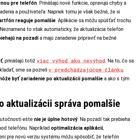
nou pre telefón
. Prinášajú nové funkcie, opravujú chyby a
adenia a používateľa. Napriek tomu je však bežné, že si
rtfón reaguje pomalšie
. Aplikácie sa môžu spúšťať trochu
e. Neznamená to však automaticky, že aktualizácia telefón
biehajú na pozadí
a majú zariadenie pripraviť na bežné
viac výhod ako nevýhod
ať
, prinášajú totiž
. Na to, čo sa
v predchádzajúcom článku
kladať, sme sa pozreli
.
ôže byť zariadenie po aktualizácii pomalšie
a ako s tým
o aktualizácii správa pomalšie
kutočnosti ešte
nie je úplne hotový
. Na pozadí tak prebieha
od telefónu. Napríklad
optimalizácia aplikácií
,
ní pre novú verziu systému môžu spôsobiť, že telefón