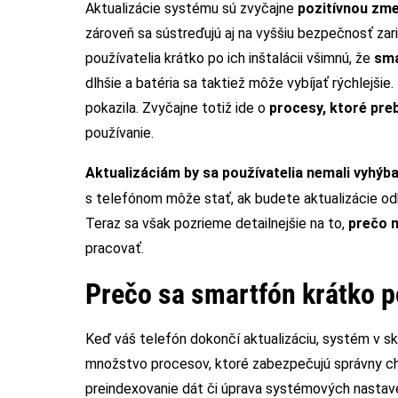
Aktualizácie systému sú zvyčajne
pozitívnou zme
zároveň sa sústreďujú aj na vyššiu bezpečnosť zari
používatelia krátko po ich inštalácii všimnú, že
sma
dlhšie a batéria sa taktiež môže vybíjať rýchlejši
pokazila. Zvyčajne totiž ide o
procesy, ktoré pre
používanie.
Aktualizáciám by sa používatelia nemali vyhýb
s telefónom môže stať, ak budete aktualizácie od
Teraz sa však pozrieme detailnejšie na to,
prečo m
pracovať.
Prečo sa smartfón krátko p
Keď váš telefón dokončí aktualizáciu, systém v s
množstvo procesov, ktoré zabezpečujú správny ch
preindexovanie dát či úprava systémových nastave