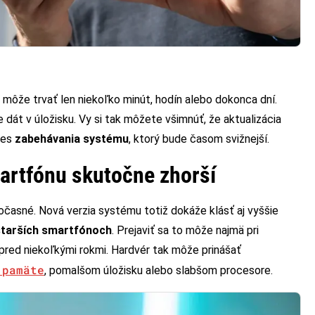
ý môže trvať len niekoľko minút, hodín alebo dokonca dní.
 dát v úložisku. Vy si tak môžete všimnúť, že aktualizácia
ces
zabehávania systému
, ktorý bude časom svižnejší.
artfónu skutočne zhorší
dočasné. Nová verzia systému totiž dokáže klásť aj vyššie
starších smartfónoch
. Prejaviť sa to môže najmä pri
h pred niekoľkými rokmi. Hardvér tak môže prinášať
 pamäte
, pomalšom úložisku alebo slabšom procesore.