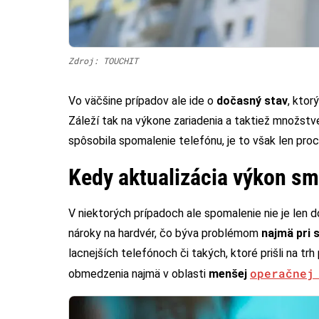
Zdroj: TOUCHIT
Vo väčšine prípadov ale ide o
dočasný stav
, ktor
Záleží tak na výkone zariadenia a taktiež množstve
spôsobila spomalenie telefónu, je to však len pro
Kedy aktualizácia výkon sm
V niektorých prípadoch ale spomalenie nie je len 
nároky na hardvér, čo býva problémom
najmä pri 
lacnejších telefónoch či takých, ktoré prišli na tr
operačnej
obmedzenia najmä v oblasti
menšej