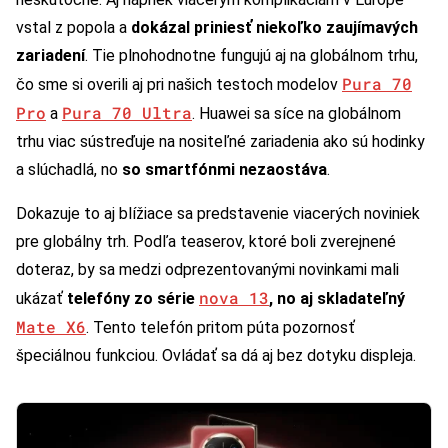
vstal z popola a
dokázal priniesť niekoľko zaujímavých
zariadení
. Tie plnohodnotne fungujú aj na globálnom trhu,
Pura 70
čo sme si overili aj pri našich testoch modelov
Pro
Pura 70 Ultra
a
. Huawei sa síce na globálnom
trhu viac sústreďuje na nositeľné zariadenia ako sú hodinky
a slúchadlá, no
so smartfónmi nezaostáva
.
Dokazuje to aj blížiace sa predstavenie viacerých noviniek
pre globálny trh. Podľa teaserov, ktoré boli zverejnené
doteraz, by sa medzi odprezentovanými novinkami mali
nova 13
ukázať
telefóny zo série
, no aj skladateľný
Mate X6
. Tento telefón pritom púta pozornosť
špeciálnou funkciou. Ovládať sa dá aj bez dotyku displeja.