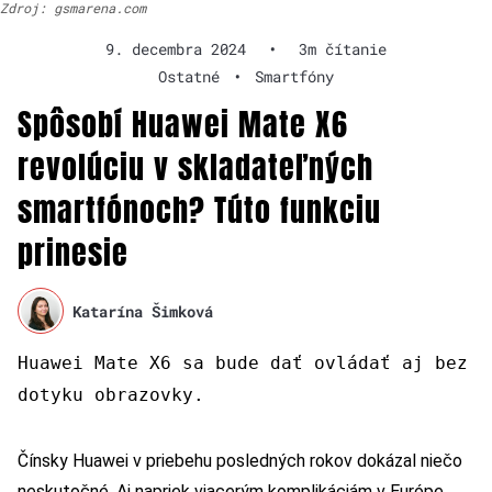
Zdroj: gsmarena.com
9. decembra 2024
•
3m čítanie
Ostatné
•
Smartfóny
Spôsobí Huawei Mate X6
revolúciu v skladateľných
smartfónoch? Túto funkciu
prinesie
Katarína Šimková
Huawei Mate X6 sa bude dať ovládať aj bez
dotyku obrazovky.
Čínsky Huawei v priebehu posledných rokov dokázal niečo
neskutočné. Aj napriek viacerým komplikáciám v Európe