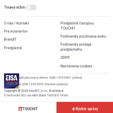
Tmavý režim
O nás / Kontakt
Predplatné časopisu
TOUCHIT
Pre inzerentov
Podmienky používania webu
BrandIT
Podmienky predaja
Predplatné
predplatného
GDPR
Nastavenia cookies
aktualizované denne: ISSN 1339-9497 (online)
a ISSN 1339-939X (tlačené vydanie)
Copyright © 2026 touchIT, s.r.o., Bratislava.
O
technické SEO
sa nám stará
TechSEO Vitals
.
TOUCHIT
Rýchle správy