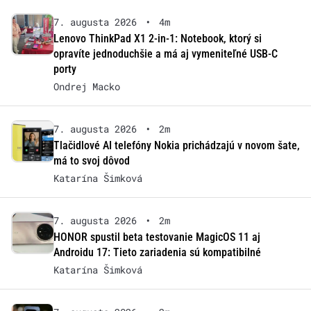
7. augusta 2026
•
4m
Lenovo ThinkPad X1 2-in-1: Notebook, ktorý si
opravíte jednoduchšie a má aj vymeniteľné USB-C
porty
Ondrej Macko
7. augusta 2026
•
2m
Tlačidlové AI telefóny Nokia prichádzajú v novom šate,
má to svoj dôvod
Katarína Šimková
7. augusta 2026
•
2m
HONOR spustil beta testovanie MagicOS 11 aj
Androidu 17: Tieto zariadenia sú kompatibilné
Katarína Šimková