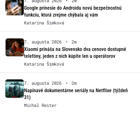
7. augusta 2026
•
2m
Google prinesie do Androidu novú bezpečnostnú
funkciu, ktorá zrejme chýbala aj vám
Katarína Šimková
7. augusta 2026
•
2m
Xiaomi prináša na Slovensko dva cenovo dostupné
telefóny, jeden z nich kúpite len u operátorov
Katarína Šimková
7. augusta 2026
•
2m
Napínavé dokumentárne seriály na Netflixe (týždeň
31)
Michal Reiter