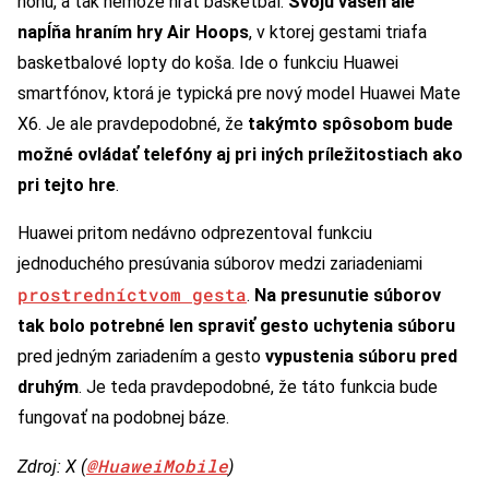
nohu, a tak nemôže hrať basketbal.
Svoju vášeň ale
napĺňa hraním hry Air Hoops
, v ktorej gestami triafa
basketbalové lopty do koša. Ide o funkciu Huawei
smartfónov, ktorá je typická pre nový model Huawei Mate
X6. Je ale pravdepodobné, že
takýmto spôsobom bude
možné ovládať telefóny aj pri iných príležitostiach ako
pri tejto hre
.
Huawei pritom nedávno odprezentoval funkciu
jednoduchého presúvania súborov medzi zariadeniami
prostredníctvom gesta
.
Na presunutie súborov
tak bolo potrebné len spraviť gesto uchytenia súboru
pred jedným zariadením a gesto
vypustenia súboru pred
druhým
. Je teda pravdepodobné, že táto funkcia bude
fungovať na podobnej báze.
@HuaweiMobile
Zdroj: X (
)