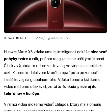
Huawei Mate X6
•
Zdroj: gsmarena.com
Huawei Mate X6 vďaka umelej inteligencii dokáže
sledovať
pohyby tváre a rúk
, pričom reaguje na ne určitými úkonmi.
Čínsky výrobca to odprezentoval aj vo videu na sociálnej
sieti X, prostredníctvom ktorého opäť púta pozornosť
fanúšikov aj na globálnom trhu. Vďaka tomuto krátkemu
videu môžeme očakávať, že
táto funkcia príde aj do
telefónov v Európe
.
V rámci videa môžeme vidieť chlapca, ktorý má zlomenú