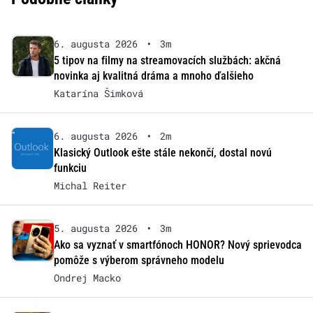
6. augusta 2026
•
3m
5 tipov na filmy na streamovacích službách: akčná
novinka aj kvalitná dráma a mnoho ďalšieho
Katarína Šimková
6. augusta 2026
•
2m
Klasický Outlook ešte stále nekončí, dostal novú
funkciu
Michal Reiter
5. augusta 2026
•
3m
Ako sa vyznať v smartfónoch HONOR? Nový sprievodca
pomôže s výberom správneho modelu
Ondrej Macko