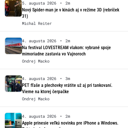
5. augusta 2026
•
2m
Nový Spider-man je v kinách aj v režime 3D (rebríček
31)
Michal Reiter
4. augusta 2026
•
2m
Na festival LOVESTREAM vlakom: vybrané spoje
mimoriadne zastavia vo Vajnoroch
Ondrej Macko
4. augusta 2026
•
3m
PET fľaše a plechovky vrátite už aj pri tankovaní.
Vieme na ktorej čerpačke
Ondrej Macko
4. augusta 2026
•
2m
Apple prinesie veľkú novinku pre iPhone a Windows.