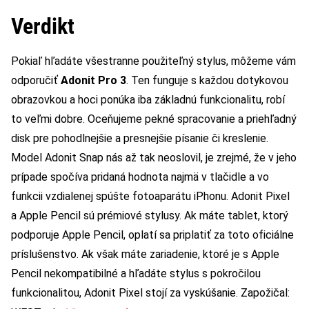
Verdikt
Pokiaľ hľadáte všestranne použiteľný stylus, môžeme vám
odporučiť
Adonit Pro 3
. Ten funguje s každou dotykovou
obrazovkou a hoci ponúka iba základnú funkcionalitu, robí
to veľmi dobre. Oceňujeme pekné spracovanie a priehľadný
disk pre pohodlnejšie a presnejšie písanie či kreslenie.
Model Adonit Snap nás až tak neoslovil, je zrejmé, že v jeho
prípade spočíva pridaná hodnota najmä v tlačidle a vo
funkcii vzdialenej spúšte fotoaparátu iPhonu. Adonit Pixel
a Apple Pencil sú prémiové stylusy. Ak máte tablet, ktorý
podporuje Apple Pencil, oplatí sa priplatiť za toto oficiálne
príslušenstvo. Ak však máte zariadenie, ktoré je s Apple
Pencil nekompatibilné a hľadáte stylus s pokročilou
funkcionalitou, Adonit Pixel stojí za vyskúšanie. Zapožičal: