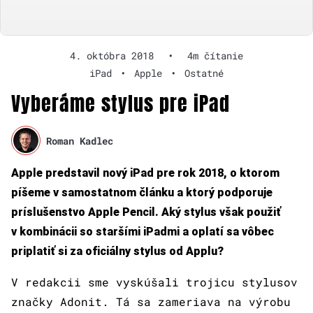
4. októbra 2018
•
4m čítanie
iPad
•
Apple
•
Ostatné
Vyberáme stylus pre iPad
Roman Kadlec
Apple predstavil nový iPad pre rok 2018, o ktorom
píšeme v samostatnom článku a ktorý podporuje
príslušenstvo Apple Pencil. Aký stylus však použiť
v kombinácii so staršími iPadmi a oplatí sa vôbec
priplatiť si za oficiálny stylus od Applu?
V redakcii sme vyskúšali trojicu stylusov
značky Adonit. Tá sa zameriava na výrobu