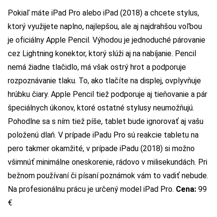
Pokiaľ máte iPad Pro alebo iPad (2018) a chcete stylus,
ktorý využijete naplno, najlepšou, ale aj najdrahšou voľbou
je oficiálny Apple Pencil. Výhodou je jednoduché párovanie
cez Lightning konektor, ktorý slúži aj na nabíjanie. Pencil
nemá žiadne tlačidlo, má však ostrý hrot a podporuje
rozpoznávanie tlaku. To, ako tlačíte na displej, ovplyvňuje
hrúbku čiary. Apple Pencil tiež podporuje aj tieňovanie a pár
špeciálnych úkonov, ktoré ostatné stylusy neumožňujú.
Pohodlne sa s ním tiež píše, tablet bude ignorovať aj vašu
položenú dlaň. V prípade iPadu Pro sú reakcie tabletu na
pero takmer okamžité, v prípade iPadu (2018) si možno
všimnúť minimálne oneskorenie, rádovo v milisekundách. Pri
bežnom používaní či písaní poznámok vám to vadiť nebude.
Na profesionálnu prácu je určený model iPad Pro.
Cena:
99
€