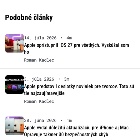
Podobné články
14. júla 2026
•
4m
Apple sprístupnil iOS 27 pre všetkých. Vyskúšal som
ho
Roman Kadlec
3. júla 2026
•
3m
Apple predstavil desiatky noviniek pre tvorcov. Toto sú
tie najzaujímavejšie
Roman Kadlec
30. júna 2026
•
1m
Apple vydal dôležitú aktualizáciu pre iPhone aj Mac.
Opravuje takmer 30 bezpečnostných chýb