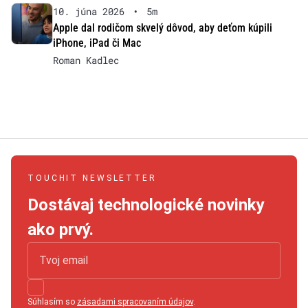
10. júna 2026
•
5m
Apple dal rodičom skvelý dôvod, aby deťom kúpili
iPhone, iPad či Mac
Roman Kadlec
TOUCHIT NEWSLETTER
Dostávaj technologické novinky
ako prvý.
Súhlasím so
zásadami spracovaním údajov
.