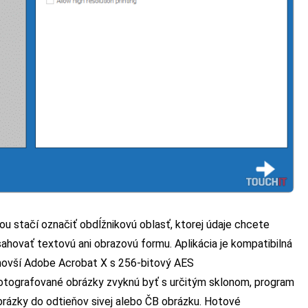
ou stačí označiť obdĺžnikovú oblasť, ktorej údaje chcete
ahovať textovú ani obrazovú formu. Aplikácia je kompatibilná
jnovší Adobe Acrobat X s 256-bitový AES
fotografované obrázky zvyknú byť s určitým sklonom, program
brázky do odtieňov sivej alebo ČB obrázku. Hotové