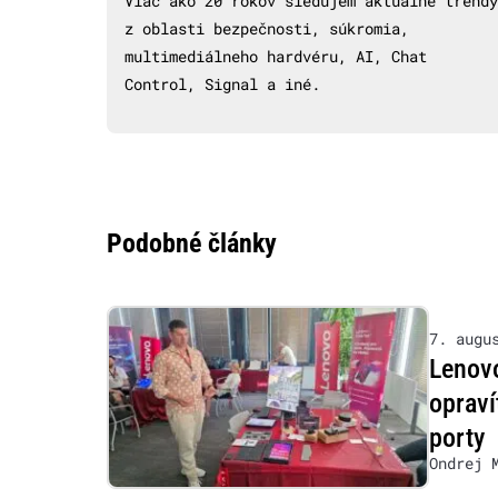
Viac ako 20 rokov sledujem aktuálne trendy
z oblasti bezpečnosti, súkromia,
multimediálneho hardvéru, AI, Chat
Control, Signal a iné.
Podobné články
7. augu
Lenovo
opraví
porty
Ondrej 