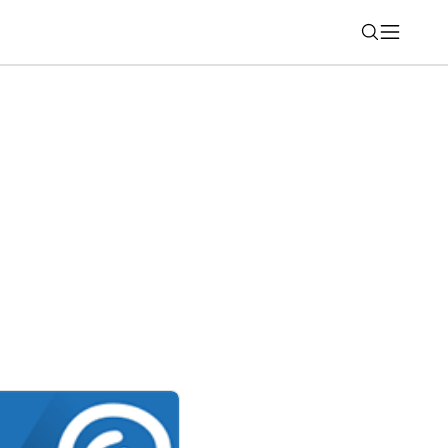
Nájsť
MS dostali ďalšiu funkciu