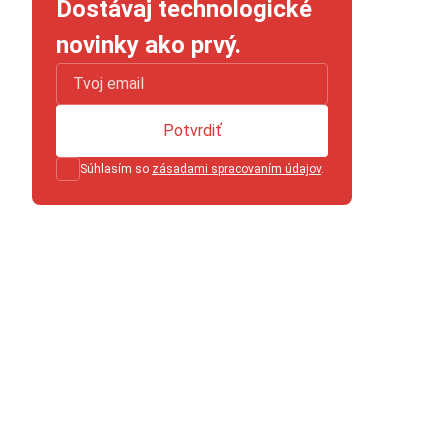
Dostávaj technologické
novinky ako prvý.
Potvrdiť
Súhlasím so
zásadami spracovaním údajov
.