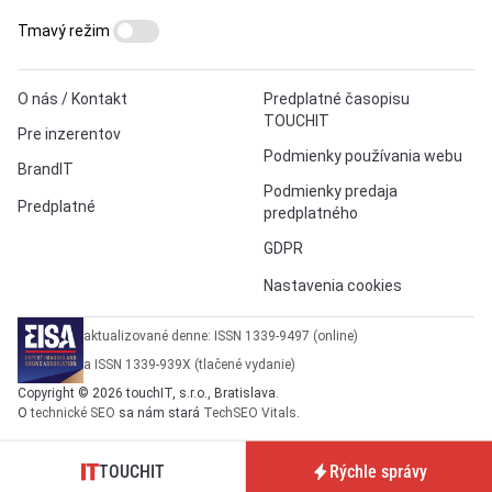
Tmavý režim
O nás / Kontakt
Predplatné časopisu
TOUCHIT
Pre inzerentov
Podmienky používania webu
BrandIT
Podmienky predaja
Predplatné
predplatného
GDPR
Nastavenia cookies
aktualizované denne: ISSN 1339-9497 (online)
a ISSN 1339-939X (tlačené vydanie)
Copyright © 2026 touchIT, s.r.o., Bratislava.
O
technické SEO
sa nám stará
TechSEO Vitals
.
TOUCHIT
Rýchle správy