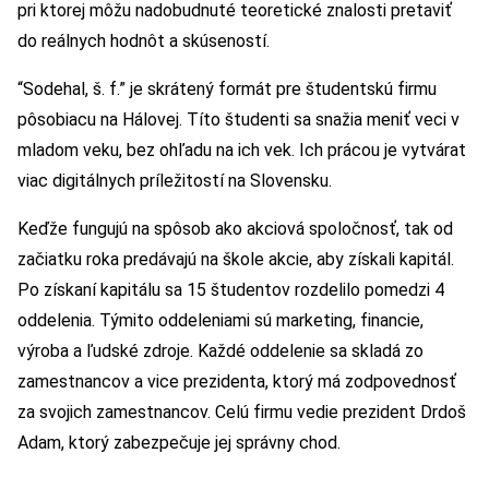
pri ktorej môžu nadobudnuté teoretické znalosti pretaviť
do reálnych hodnôt a skúseností.
“Sodehal, š. f.” je skrátený formát pre študentskú firmu
pôsobiacu na Hálovej. Títo študenti sa snažia meniť veci v
mladom veku, bez ohľadu na ich vek. Ich prácou je vytvárat
viac digitálnych príležitostí na Slovensku.
Keďže fungujú na spôsob ako akciová spoločnosť, tak od
začiatku roka predávajú na škole akcie, aby získali kapitál.
Po získaní kapitálu sa 15 študentov rozdelilo pomedzi 4
oddelenia. Týmito oddeleniami sú marketing, financie,
výroba a ľudské zdroje. Každé oddelenie sa skladá zo
zamestnancov a vice prezidenta, ktorý má zodpovednosť
za svojich zamestnancov. Celú firmu vedie prezident Drdoš
Adam, ktorý zabezpečuje jej správny chod.