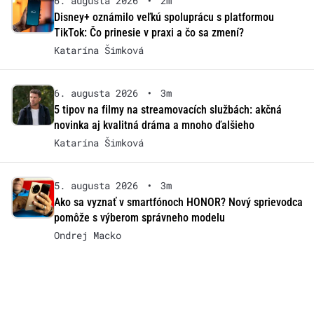
6. augusta 2026
•
2m
Disney+ oznámilo veľkú spoluprácu s platformou
TikTok: Čo prinesie v praxi a čo sa zmení?
Katarína Šimková
6. augusta 2026
•
3m
5 tipov na filmy na streamovacích službách: akčná
novinka aj kvalitná dráma a mnoho ďalšieho
Katarína Šimková
5. augusta 2026
•
3m
Ako sa vyznať v smartfónoch HONOR? Nový sprievodca
pomôže s výberom správneho modelu
Ondrej Macko