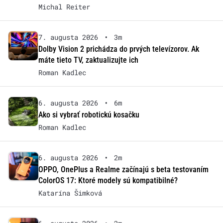
Michal Reiter
7. augusta 2026
•
3m
Dolby Vision 2 prichádza do prvých televízorov. Ak
máte tieto TV, zaktualizujte ich
Roman Kadlec
6. augusta 2026
•
6m
Ako si vybrať robotickú kosačku
Roman Kadlec
6. augusta 2026
•
2m
OPPO, OnePlus a Realme začínajú s beta testovaním
ColorOS 17: Ktoré modely sú kompatibilné?
Katarína Šimková