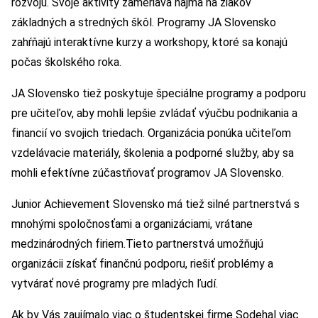
rozvoju. Svoje aktivity zameriava najmä na žiakov
základných a stredných škôl. Programy JA Slovensko
zahŕňajú interaktívne kurzy a workshopy, ktoré sa konajú
počas školského roka.
JA Slovensko tiež poskytuje špeciálne programy a podporu
pre učiteľov, aby mohli lepšie zvládať výučbu podnikania a
financií vo svojich triedach. Organizácia ponúka učiteľom
vzdelávacie materiály, školenia a podporné služby, aby sa
mohli efektívne zúčastňovať programov JA Slovensko.
Junior Achievement Slovensko má tiež silné partnerstvá s
mnohými spoločnosťami a organizáciami, vrátane
medzinárodných firiem.Tieto partnerstvá umožňujú
organizácii získať finančnú podporu, riešiť problémy a
vytvárať nové programy pre mladých ľudí.
Ak by Vás zaujímalo viac o študentskej firme Sodehal viac