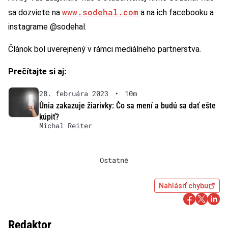
www.sodehal.com
sa dozviete na
a na ich facebooku a
instagrame @sodehal.
Článok bol uverejnený v rámci mediálneho partnerstva.
Prečítajte si aj:
28. februára 2023
•
10m
Únia zakazuje žiarivky: Čo sa mení a budú sa dať ešte
kúpiť?
Michal Reiter
Ostatné
Nahlásiť chybu
Redaktor