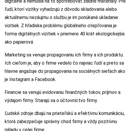
digitálne a nemusia na to spotrebovať žiadne materiály. Pre
ľudí, ktorí vizitky vyhadzujú z dôvodu skladovania alebo
aktuálnemu nezáujmu o službu je im ponúkané ukladanie
vizitiek. Z hľadiska problému globálneho otepľovania je
forma digitálnych vizitiek v priemere 40 krát ekologickejšia
ako papierová.
Marketing sa venuje propagovaniu ich firmy a ich produktu.
Ich cieľom je, aby o firme vedelo čo najviac ľudí a preto sa
hlavne angažuje do propagovania na sociálnych sieťach ako
je Instagram a Facebook.
Financie sa venujú evidovaniu finančných tokov, príjmov a
výdajom firmy. Starajú sa o účtovníctvo firmy.
Ľudské zdroje dbajú na priateľskú a efektívnu komunikáciu,
ktorá zabezpečuje správny chod firmy a vždy pozitívnu
náladu v celej firme.