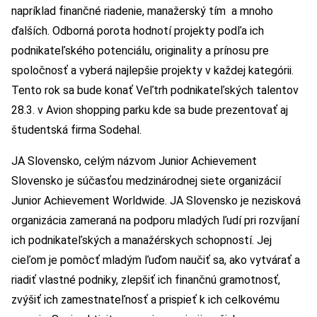
napríklad finančné riadenie, manažerský tím a mnoho
ďalších. Odborná porota hodnotí projekty podľa ich
podnikateľského potenciálu, originality a prínosu pre
spoločnosť a vyberá najlepšie projekty v každej kategórii.
Tento rok sa bude konať Veľtrh podnikateľských talentov
28.3. v Avion shopping parku kde sa bude prezentovať aj
študentská firma Sodehal.
JA Slovensko, celým názvom Junior Achievement
Slovensko je súčasťou medzinárodnej siete organizácií
Junior Achievement Worldwide. JA Slovensko je nezisková
organizácia zameraná na podporu mladých ľudí pri rozvíjaní
ich podnikateľských a manažérskych schopností. Jej
cieľom je pomôcť mladým ľuďom naučiť sa, ako vytvárať a
riadiť vlastné podniky, zlepšiť ich finančnú gramotnosť,
zvýšiť ich zamestnateľnosť a prispieť k ich celkovému