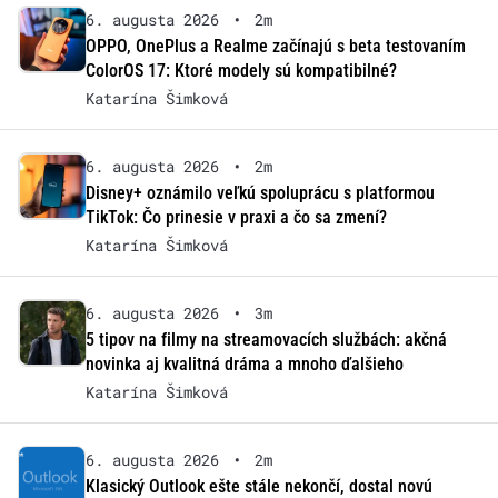
6. augusta 2026
•
2m
OPPO, OnePlus a Realme začínajú s beta testovaním
ColorOS 17: Ktoré modely sú kompatibilné?
Katarína Šimková
6. augusta 2026
•
2m
Disney+ oznámilo veľkú spoluprácu s platformou
TikTok: Čo prinesie v praxi a čo sa zmení?
Katarína Šimková
6. augusta 2026
•
3m
5 tipov na filmy na streamovacích službách: akčná
novinka aj kvalitná dráma a mnoho ďalšieho
Katarína Šimková
6. augusta 2026
•
2m
Klasický Outlook ešte stále nekončí, dostal novú