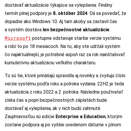
dostávať aktualizácie týkajúce sa vylepšenia. Finálny
termín plnej podpory je
8. október 2024
. Dá sa povedať, že
dopadne ako Windows 10. Aj tam akoby sa zastavil čas
a systém dostáva
len bezpečnostné aktualizácie
.
Microsoft
postupne odstavuje staršie verzie systému
a robí to po 18 mesiacoch. Na to, aby ste udržali systém
čo najaktuálnejší, je potrebné aspoň raz za rok nainštalovať
kumulatívnu aktualizáciu veľkého charakteru.
To sú tie, ktoré prinášajú spravidla aj novinky a zvyšujú číslo
verzie systému podľa roku a polroka vydania. 22H2 je teda
aktualizácia z roku 2022 a 2. polroka. Následne používateľ
získa čas a popri bezpečnostných záplatách bude
dostávať aj vylepšenia, ak v nich budú zahrnuté.
Zaujímavosťou sú edície
Enterprise a Education
, ktorým
zostane podpora aj po vyššie uvedenom dátume v plnom