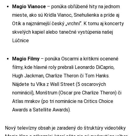
Magio Vianoce
– ponúka obľúbené hity na jednom
mieste, ako sú Krídla Vianoc, Snehulienka a príde aj
Otík a najznámejší český „vrchní“. K tomu aj koncerty
skvelých kapiel alebo tanečné vystúpenia našej
Lúčnice
Magio Filmy
– ponúka Oscarmi a kritikmi ocenené
filmy, kde hlavné roly prebrali Leonardo DiCaprio,
Hugh Jackman, Charlize Theron či Tom Hanks.
Nájdete tu Vlka z Wall Street (5 oscarových
nominácií), Monštrum (Oscar pre Charlize Theron) či
Atlas mrakov (po tri nominácie na Critics Choice
Awards a Satellite Awards).
Nový televízny obsah je zaradený do štruktúry videotéky