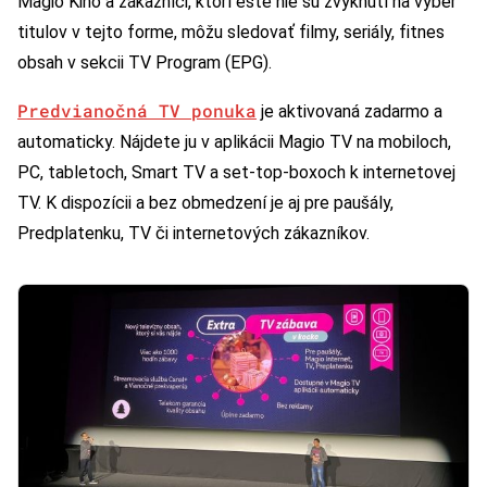
Magio Kino a zákazníci, ktorí ešte nie sú zvyknutí na výber
titulov v tejto forme, môžu sledovať filmy, seriály, fitnes
obsah v sekcii TV Program (EPG).
Predvianočná TV ponuka
je aktivovaná zadarmo a
automaticky. Nájdete ju v aplikácii Magio TV na mobiloch,
PC, tabletoch, Smart TV a set-top-boxoch k internetovej
TV. K dispozícii a bez obmedzení je aj pre paušály,
Predplatenku, TV či internetových zákazníkov.