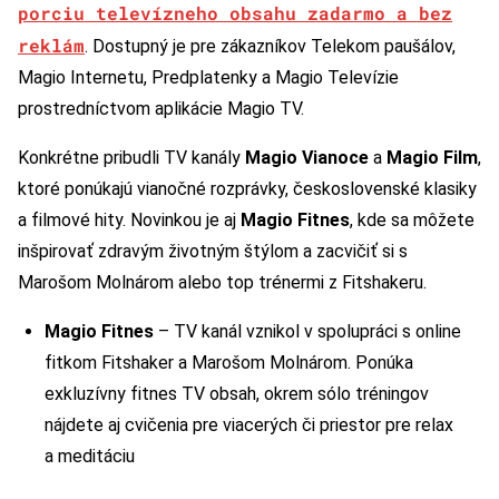
porciu televízneho obsahu zadarmo a bez
reklám
. Dostupný je pre zákazníkov Telekom paušálov,
Magio Internetu, Predplatenky a Magio Televízie
prostredníctvom aplikácie Magio TV.
Konkrétne pribudli TV kanály
Magio Vianoce
a
Magio Film
,
ktoré ponúkajú vianočné rozprávky, československé klasiky
a filmové hity. Novinkou je aj
Magio Fitnes
, kde sa môžete
inšpirovať zdravým životným štýlom a zacvičiť si s
Marošom Molnárom alebo top trénermi z Fitshakeru.
Magio Fitnes
– TV kanál vznikol v spolupráci s online
fitkom Fitshaker a Marošom Molnárom. Ponúka
exkluzívny fitnes TV obsah, okrem sólo tréningov
nájdete aj cvičenia pre viacerých či priestor pre relax
a meditáciu