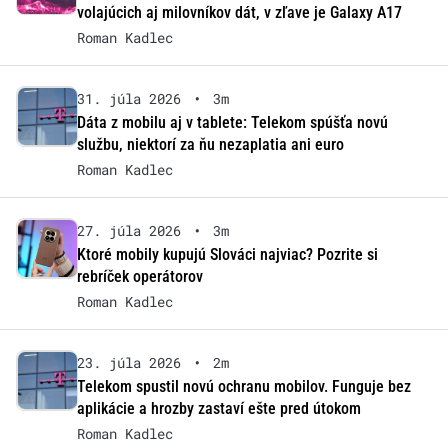
volajúcich aj milovníkov dát, v zľave je Galaxy A17
Roman Kadlec
31. júla 2026
•
3m
Dáta z mobilu aj v tablete: Telekom spúšťa novú
službu, niektorí za ňu nezaplatia ani euro
Roman Kadlec
27. júla 2026
•
3m
Ktoré mobily kupujú Slováci najviac? Pozrite si
rebríček operátorov
Roman Kadlec
23. júla 2026
•
2m
Telekom spustil novú ochranu mobilov. Funguje bez
aplikácie a hrozby zastaví ešte pred útokom
Roman Kadlec