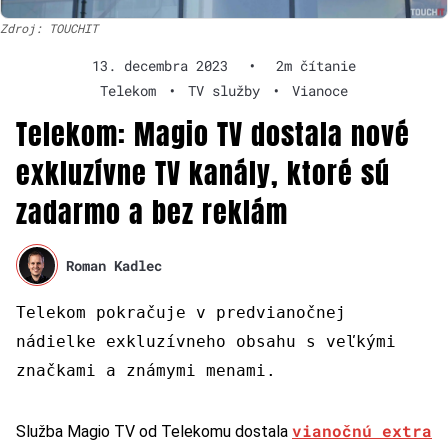
Zdroj: TOUCHIT
13. decembra 2023
•
2m čítanie
Telekom
•
TV služby
•
Vianoce
Telekom: Magio TV dostala nové
exkluzívne TV kanály, ktoré sú
zadarmo a bez reklám
Roman Kadlec
Telekom pokračuje v predvianočnej
nádielke exkluzívneho obsahu s veľkými
značkami a známymi menami.
vianočnú extra
Služba Magio TV od Telekomu dostala