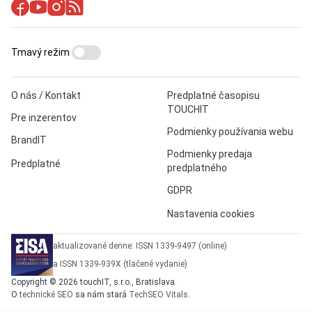
Tmavý režim
O nás / Kontakt
Predplatné časopisu
TOUCHIT
Pre inzerentov
Podmienky používania webu
BrandIT
Podmienky predaja
Predplatné
predplatného
GDPR
Nastavenia cookies
aktualizované denne: ISSN 1339-9497 (online)
a ISSN 1339-939X (tlačené vydanie)
Copyright © 2026 touchIT, s.r.o., Bratislava.
O
technické SEO
sa nám stará
TechSEO Vitals
.