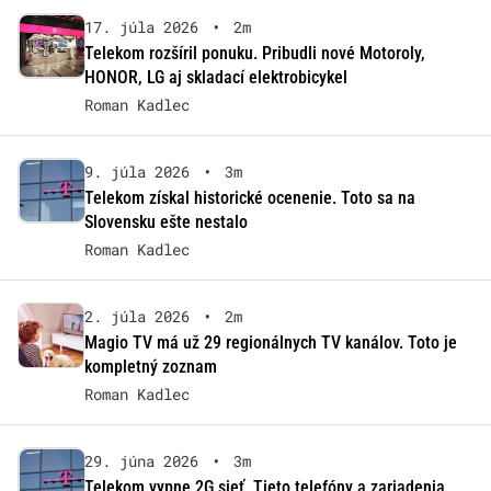
17. júla 2026
•
2m
Telekom rozšíril ponuku. Pribudli nové Motoroly,
HONOR, LG aj skladací elektrobicykel
Roman Kadlec
9. júla 2026
•
3m
Telekom získal historické ocenenie. Toto sa na
Slovensku ešte nestalo
Roman Kadlec
2. júla 2026
•
2m
Magio TV má už 29 regionálnych TV kanálov. Toto je
kompletný zoznam
Roman Kadlec
29. júna 2026
•
3m
Telekom vypne 2G sieť. Tieto telefóny a zariadenia