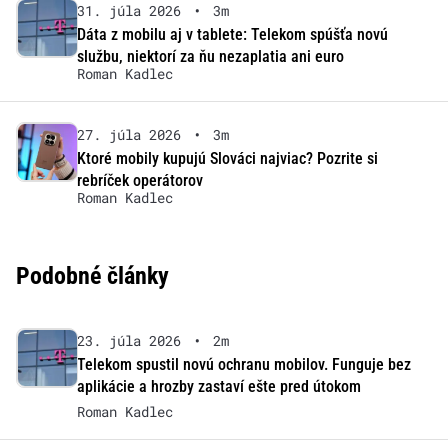
31. júla 2026
•
3m
Dáta z mobilu aj v tablete: Telekom spúšťa novú
službu, niektorí za ňu nezaplatia ani euro
Roman Kadlec
27. júla 2026
•
3m
Ktoré mobily kupujú Slováci najviac? Pozrite si
rebríček operátorov
Roman Kadlec
Podobné články
23. júla 2026
•
2m
Telekom spustil novú ochranu mobilov. Funguje bez
aplikácie a hrozby zastaví ešte pred útokom
Roman Kadlec