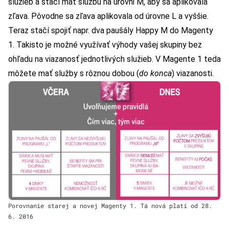
služieb a stačí mať službu na úrovni M, aby sa aplikovala
zľava. Pôvodne sa zľava aplikovala od úrovne L a vyššie.
Teraz stačí spojiť napr. dva paušály Happy M do Magenty
1. Takisto je možné využívať výhody vašej skupiny bez
ohľadu na viazanosť jednotlivých služieb. V Magente 1 teda
môžete mať služby s rôznou dobou (
do konca
) viazanosti.
Porovnanie starej a novej Magenty 1. Tá nová platí od 28.
6. 2016