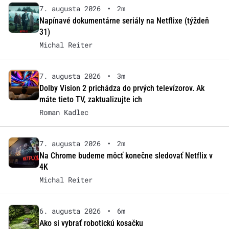
7. augusta 2026
•
2m
Napínavé dokumentárne seriály na Netflixe (týždeň
31)
Michal Reiter
7. augusta 2026
•
3m
Dolby Vision 2 prichádza do prvých televízorov. Ak
máte tieto TV, zaktualizujte ich
Roman Kadlec
7. augusta 2026
•
2m
Na Chrome budeme môcť konečne sledovať Netflix v
4K
Michal Reiter
6. augusta 2026
•
6m
Ako si vybrať robotickú kosačku