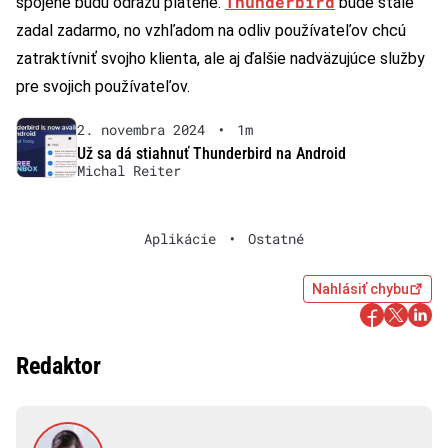
Thunderbird
spojené budú odrazu platené.
bude stále
zadal zadarmo, no vzhľadom na odliv používateľov chcú
zatraktívniť svojho klienta, ale aj ďalšie nadväzujúce služby
pre svojich používateľov.
2. novembra 2024
•
1m
Už sa dá stiahnuť Thunderbird na Android
Michal Reiter
Aplikácie
•
Ostatné
Nahlásiť chybu
Redaktor