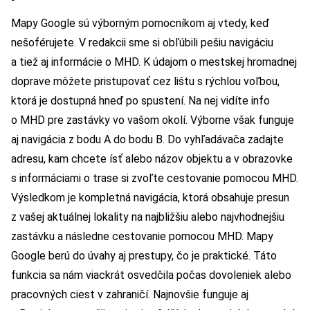
Mapy Google sú výborným pomocníkom aj vtedy, keď
nešoférujete. V redakcii sme si obľúbili pešiu navigáciu
a tiež aj informácie o MHD. K údajom o mestskej hromadnej
doprave môžete pristupovať cez lištu s rýchlou voľbou,
ktorá je dostupná hneď po spustení. Na nej vidíte info
o MHD pre zastávky vo vašom okolí. Výborne však funguje
aj navigácia z bodu A do bodu B. Do vyhľadávača zadajte
adresu, kam chcete ísť alebo názov objektu a v obrazovke
s informáciami o trase si zvoľte cestovanie pomocou MHD.
Výsledkom je kompletná navigácia, ktorá obsahuje presun
z vašej aktuálnej lokality na najbližšiu alebo najvhodnejšiu
zastávku a následne cestovanie pomocou MHD. Mapy
Google berú do úvahy aj prestupy, čo je praktické. Táto
funkcia sa nám viackrát osvedčila počas dovoleniek alebo
pracovných ciest v zahraničí. Najnovšie funguje aj