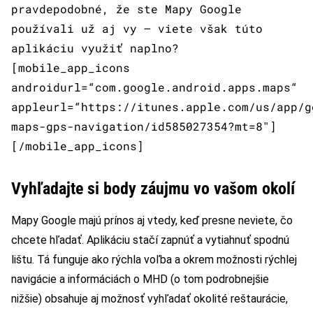
pravdepodobné, že ste Mapy Google
používali už aj vy – viete však túto
aplikáciu využiť naplno?
[mobile_app_icons
androidurl=“com.google.android.apps.maps“
appleurl=“https://itunes.apple.com/us/app/g
maps-gps-navigation/id585027354?mt=8″]
[/mobile_app_icons]
Vyhľadajte si body záujmu vo vašom okolí
Mapy Google majú prínos aj vtedy, keď presne neviete, čo
chcete hľadať. Aplikáciu stačí zapnúť a vytiahnuť spodnú
lištu. Tá funguje ako rýchla voľba a okrem možnosti rýchlej
navigácie a informáciách o MHD (o tom podrobnejšie
nižšie) obsahuje aj možnosť vyhľadať okolité reštaurácie,