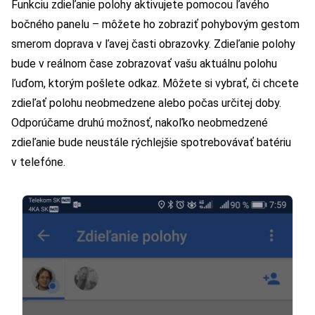
Funkciu zdieľanie polohy aktivujete pomocou ľavého
bočného panelu – môžete ho zobraziť pohybovým gestom
smerom doprava v ľavej časti obrazovky. Zdieľanie polohy
bude v reálnom čase zobrazovať vašu aktuálnu polohu
ľuďom, ktorým pošlete odkaz. Môžete si vybrať, či chcete
zdieľať polohu neobmedzene alebo počas určitej doby.
Odporúčame druhú možnosť, nakoľko neobmedzené
zdieľanie bude neustále rýchlejšie spotrebovávať batériu
v telefóne.