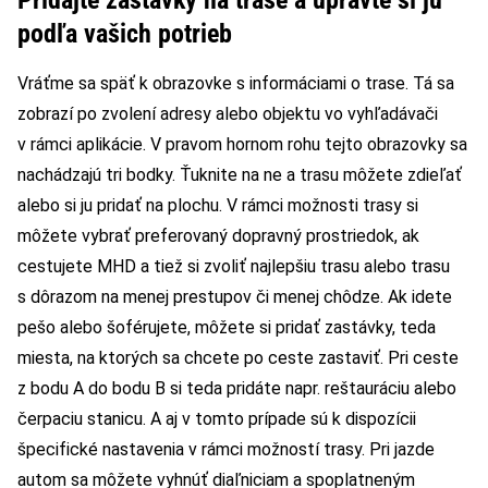
podľa vašich potrieb
Vráťme sa späť k obrazovke s informáciami o trase. Tá sa
zobrazí po zvolení adresy alebo objektu vo vyhľadávači
v rámci aplikácie. V pravom hornom rohu tejto obrazovky sa
nachádzajú tri bodky. Ťuknite na ne a trasu môžete zdieľať
alebo si ju pridať na plochu. V rámci možnosti trasy si
môžete vybrať preferovaný dopravný prostriedok, ak
cestujete MHD a tiež si zvoliť najlepšiu trasu alebo trasu
s dôrazom na menej prestupov či menej chôdze. Ak idete
pešo alebo šoférujete, môžete si pridať zastávky, teda
miesta, na ktorých sa chcete po ceste zastaviť. Pri ceste
z bodu A do bodu B si teda pridáte napr. reštauráciu alebo
čerpaciu stanicu. A aj v tomto prípade sú k dispozícii
špecifické nastavenia v rámci možností trasy. Pri jazde
autom sa môžete vyhnúť diaľniciam a spoplatneným