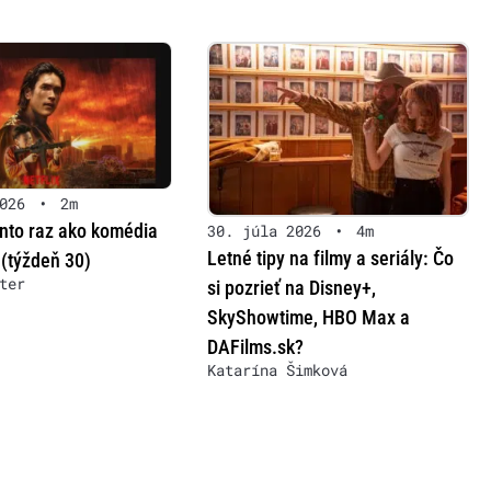
026
•
2m
ento raz ako komédia
30. júla 2026
•
4m
Letné tipy na filmy a seriály: Čo
 (týždeň 30)
ter
si pozrieť na Disney+,
SkyShowtime, HBO Max a
DAFilms.sk?
Katarína Šimková