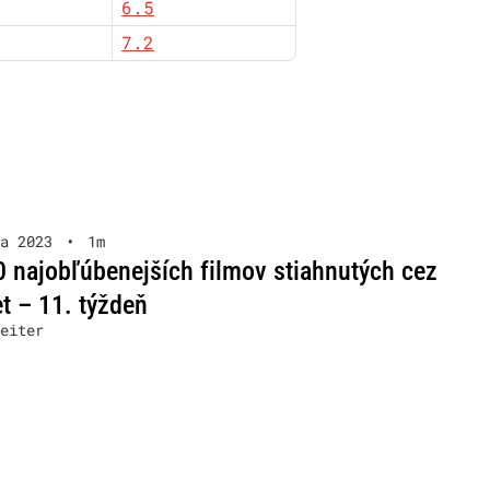
6.5
7.2
a 2023
•
1m
 najobľúbenejších filmov stiahnutých cez
et – 11. týždeň
eiter