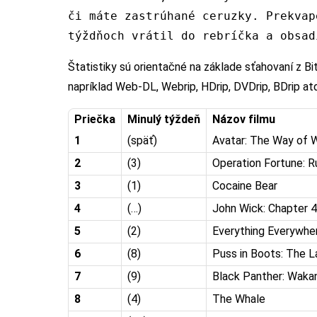
či máte zastrúhané ceruzky. Prekvap
týždňoch vrátil do rebríčka a obsad
Štatistiky sú orientačné na základe sťahovaní z Bi
napríklad Web-DL, Webrip, HDrip, DVDrip, BDrip at
Priečka
Minulý týždeň
Názov filmu
1
(späť)
Avatar: The Way of 
2
(3)
Operation Fortune: R
3
(1)
Cocaine Bear
4
(…)
John Wick: Chapter 4
5
(2)
Everything Everywher
6
(8)
Puss in Boots: The L
7
(9)
Black Panther: Waka
8
(4)
The Whale