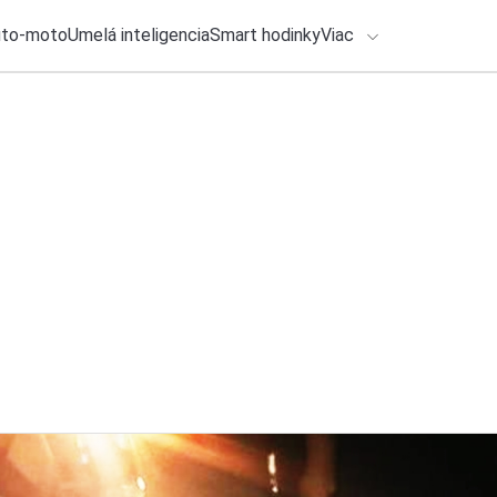
uto-moto
Umelá inteligencia
Smart hodinky
Viac
HLO BY VÁS ZAUJÍMAŤ
lačové správy
5. augusta 2026
•
3m
ADÁVANIA
Ako sa vyznať v s
pomôže s výberom
Zadajte frázu pre vyhľadanie
Ondrej Macko