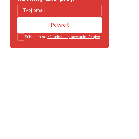
Potvrdiť
Súhlasím so
zásadami spracovaním údajov
.