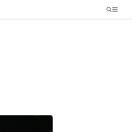
Nájsť
martfónoch HONOR? Nový sprievodca
 správneho modelu