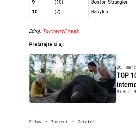
9
(10)
Boston Strangler
10
(7)
Babylon
TorrentFreak
Zdroj:
Prečítajte si aj:
20. marc
TOP 10
intern
Michal R
Filmy
•
Torrent
•
Ostatné