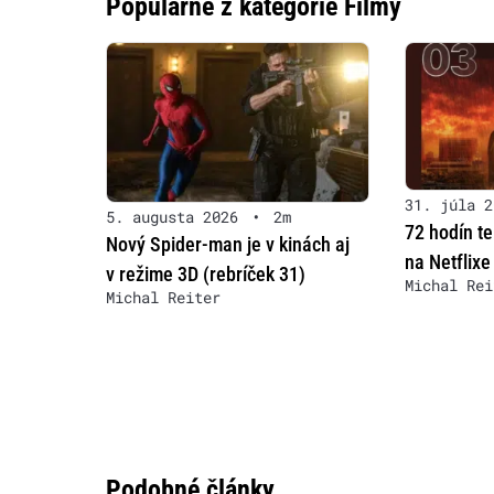
Populárne z kategórie Filmy
31. júla 2
5. augusta 2026
•
2m
72 hodín t
Nový Spider-man je v kinách aj
na Netflixe
v režime 3D (rebríček 31)
Michal Rei
Michal Reiter
Podobné články