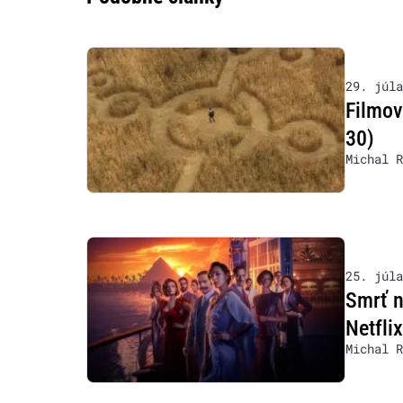
29. júla
Filmov
30)
Michal R
25. júla
Smrť n
Netfli
Michal R