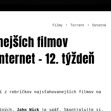
Filmy
•
Torrent
•
Ostatné
nejších filmov
nternet – 12. týždeň
í z rebríčkov najsťahovanejších filmov na
 iných.
John Wick
je späť. Skontrolujte si,