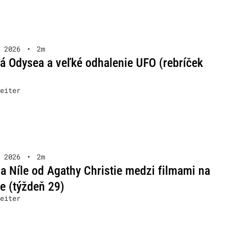
 2026
•
2m
á Odysea a veľké odhalenie UFO (rebríček
eiter
 2026
•
2m
a Níle od Agathy Christie medzi filmami na
xe (týždeň 29)
eiter