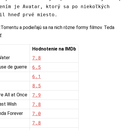
ením je Avatar, ktorý sa po niekoľkých
il hneď prvé miesto.
tTorrentu a podieľajú sa na nich rôzne formy filmov. Teda
ď.
Hodnotenie na IMDb
7.8
Water
6.5
use de guerre
6.1
8.5
7.9
e All at Once
7.8
ast Wish
7.0
nda Forever
7.8