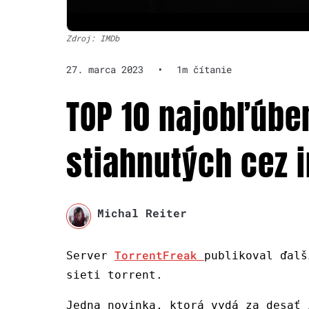
Zdroj: IMDb
27. marca 2023
•
1m čítanie
TOP 10 najobľúbe
stiahnutých cez i
Michal Reiter
TorrentFreak
Server
publikoval ďalš
sieti torrent.
Jedna novinka, ktorá vydá za desať