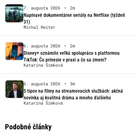
7. augusta 2026
•
2m
Napínavé dokumentárne seriály na Netflixe (týždeň
31)
Michal Reiter
6. augusta 2026
•
2m
Disney+ oznámilo veľkú spoluprácu s platformou
TikTok: Čo prinesie v praxi a čo sa zmení?
Katarína Šimková
6. augusta 2026
•
3m
5 tipov na filmy na streamovacích službách: akčná
novinka aj kvalitná dráma a mnoho ďalšieho
Katarína Šimková
Podobné články