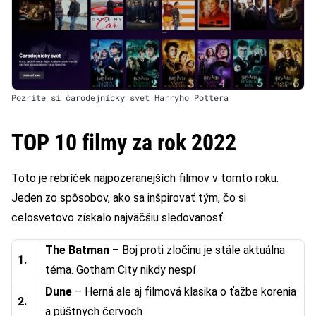
Pozrite si čarodejnícky svet Harryho Pottera
TOP 10 filmy za rok 2022
Toto je rebríček najpozeranejších filmov v tomto roku.
Jeden zo spôsobov, ako sa inšpirovať tým, čo si
celosvetovo získalo najväčšiu sledovanosť.
The Batman
– Boj proti zločinu je stále aktuálna
1.
téma. Gotham City nikdy nespí
Dune
– Herná ale aj filmová klasika o ťažbe korenia
2.
a púštnych červoch