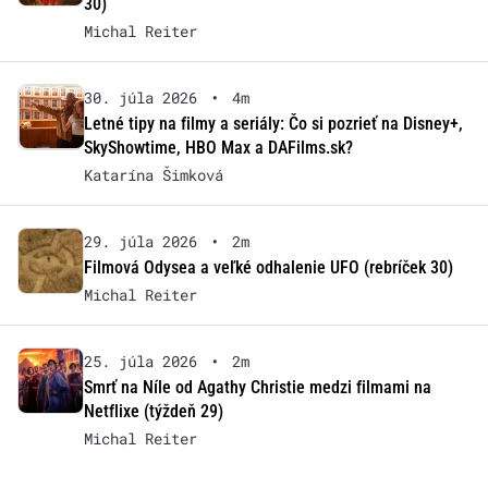
30)
Michal Reiter
30. júla 2026
•
4m
Letné tipy na filmy a seriály: Čo si pozrieť na Disney+,
SkyShowtime, HBO Max a DAFilms.sk?
Katarína Šimková
29. júla 2026
•
2m
Filmová Odysea a veľké odhalenie UFO (rebríček 30)
Michal Reiter
25. júla 2026
•
2m
Smrť na Níle od Agathy Christie medzi filmami na
Netflixe (týždeň 29)
Michal Reiter