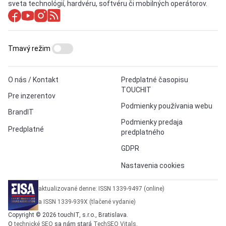
sveta technológií, hardvéru, softvéru či mobilných operátorov.
Tmavý režim
O nás / Kontakt
Predplatné časopisu
TOUCHIT
Pre inzerentov
Podmienky používania webu
BrandIT
Podmienky predaja
Predplatné
predplatného
GDPR
Nastavenia cookies
aktualizované denne: ISSN 1339-9497 (online)
a ISSN 1339-939X (tlačené vydanie)
Copyright © 2026 touchIT, s.r.o., Bratislava.
O
technické SEO
sa nám stará
TechSEO Vitals
.