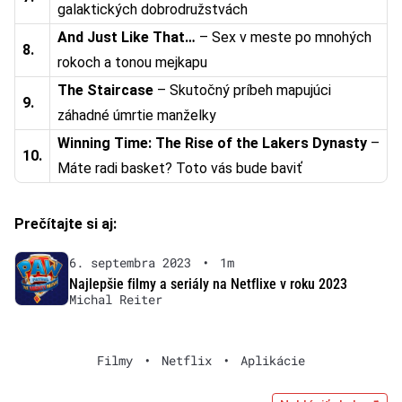
galaktických dobrodružstvách
And Just Like That…
– Sex v meste po mnohých
8.
rokoch a tonou mejkapu
The Staircase
– Skutočný príbeh mapujúci
9.
záhadné úmrtie manželky
Winning Time: The Rise of the Lakers Dynasty
–
10.
Máte radi basket? Toto vás bude baviť
Prečítajte si aj:
6. septembra 2023
•
1m
Najlepšie filmy a seriály na Netflixe v roku 2023
Michal Reiter
Filmy
•
Netflix
•
Aplikácie