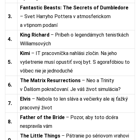
Fantastic Beasts: The Secrets of Dumbledore
3.
– Svet Harryho Pottera v atmosferickom
a vtipnom podaní
King Richard
– Príbeh o legendárnych tenistkách
4.
Williamsových
Kimi
– IT pracovníčka nahlási zločin. Na jeho
5.
vyšetrenie musí opustiť svoj byt. S agorafóbiou to
vôbec nie je jednoduché
The Matrix Resurrections
– Neo a Trinity
6.
v Ďalšom pokračovaní. Je váš život simulácia?
Elvis
– Nebola to len sláva a večierky ale aj ťažký
7.
pracovný život
Father of the Bride
– Pozor, aby toto dcéra
8.
nespravila vám
The Little Things
– Pátranie po sériovom vrahovi