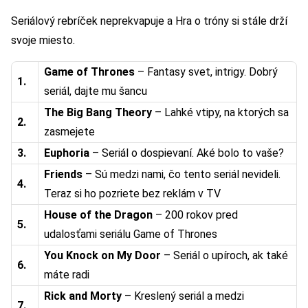
Seriálový rebríček neprekvapuje a Hra o tróny si stále drží
svoje miesto.
Game of Thrones
– Fantasy svet, intrigy. Dobrý
1.
seriál, dajte mu šancu
The Big Bang Theory
– Lahké vtipy, na ktorých sa
2.
zasmejete
3.
Euphoria
– Seriál o dospievaní. Aké bolo to vaše?
Friends
– Sú medzi nami, čo tento seriál nevideli.
4.
Teraz si ho pozriete bez reklám v TV
House of the Dragon
– 200 rokov pred
5.
udalosťami seriálu Game of Thrones
You Knock on My Door
– Seriál o upíroch, ak také
6.
máte radi
Rick and Morty
– Kreslený seriál a medzi
7.