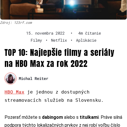
Zdroj: 123rf.com
15. novembra 2022
•
4m čítanie
Filmy
•
Netflix
•
Aplikácie
TOP 10: Najlepšie filmy a seriály
na HBO Max za rok 2022
Michal Reiter
HBO Max
je jednou z dostupných
streamovacích služieb na Slovensku.
Pozerať môžete s
dabingom
alebo s
titulkami
. Práve silná
podpora týchto lokalizačných prvkov z nej robí voľbu číslo