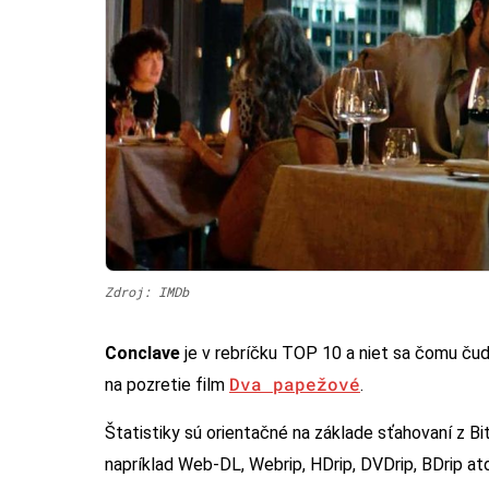
Zdroj: IMDb
Conclave
je v rebríčku TOP 10 a niet sa čomu čud
Dva papežové
na pozretie film
.
Štatistiky sú orientačné na základe sťahovaní z Bi
napríklad Web-DL, Webrip, HDrip, DVDrip, BDrip at