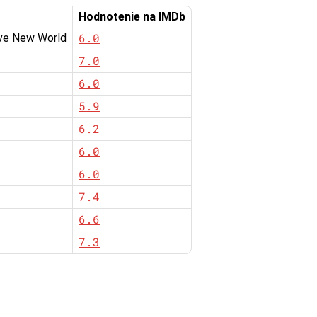
Hodnotenie na IMDb
6.0
ave New World
7.0
6.0
5.9
6.2
6.0
6.0
7.4
6.6
7.3