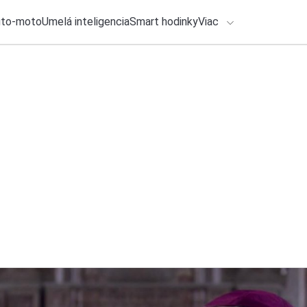
uto-moto
Umelá inteligencia
Smart hodinky
Viac
HLO BY VÁS ZAUJÍMAŤ
lačové správy
27. júla 2026
•
2m
ADÁVANIA
Google zmenil poži
žiadne aktualizácie
Zadajte frázu pre vyhľadanie
Katarína Šimková