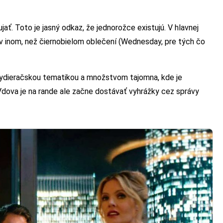
ať. Toto je jasný odkaz, že jednorožce existujú. V hlavnej
ť v inom, než čiernobielom oblečení (Wednesday, pre tých čo
vydieračskou tematikou a množstvom tajomna, kde je
 Vdova je na rande ale začne dostávať vyhrážky cez správy