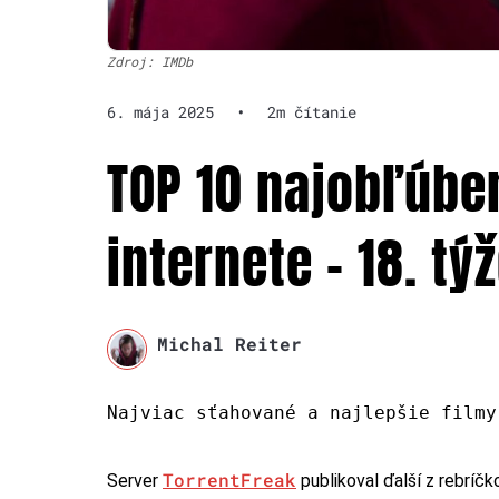
Zdroj: IMDb
6. mája 2025
•
2m čítanie
TOP 10 najobľúbe
internete – 18. tý
Michal Reiter
Najviac sťahované a najlepšie filmy
TorrentFreak
Server
publikoval ďalší z rebríčko