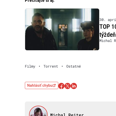
Prečítajte si aj:
30. aprí
TOP 10
týždeň
Michal R
Filmy
•
Torrent
•
Ostatné
Nahlásiť chybu
Michal Reiter