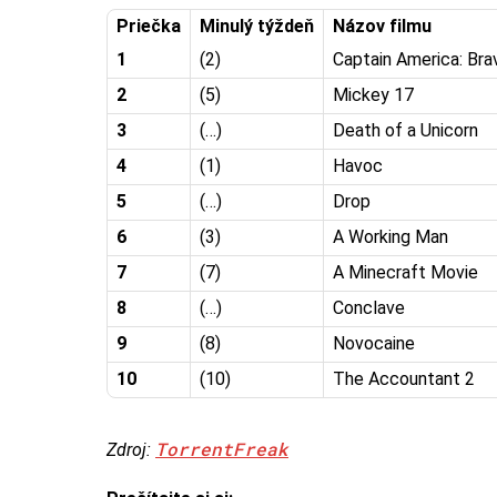
Priečka
Minulý týždeň
Názov filmu
1
(2)
Captain America: Br
2
(5)
Mickey 17
3
(…)
Death of a Unicorn
4
(1)
Havoc
5
(…)
Drop
6
(3)
A Working Man
7
(7)
A Minecraft Movie
8
(…)
Conclave
9
(8)
Novocaine
10
(10)
The Accountant 2
TorrentFreak
Zdroj: