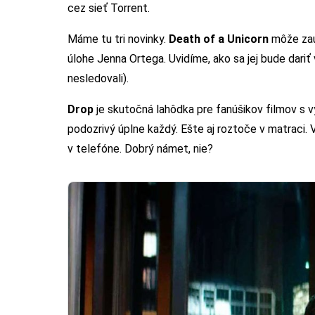
cez sieť Torrent.
Máme tu tri novinky.
Death of a Unicorn
môže zauj
úlohe Jenna Ortega. Uvidíme, ako sa jej bude dari
nesledovali).
Drop
je skutočná lahôdka pre fanúšikov filmov s 
podozrivý úplne každý. Ešte aj roztoče v matraci.
v telefóne. Dobrý námet, nie?