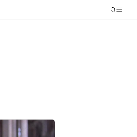
Nájsť
adavky: Tieto telefóny už nezískajú
 služieb