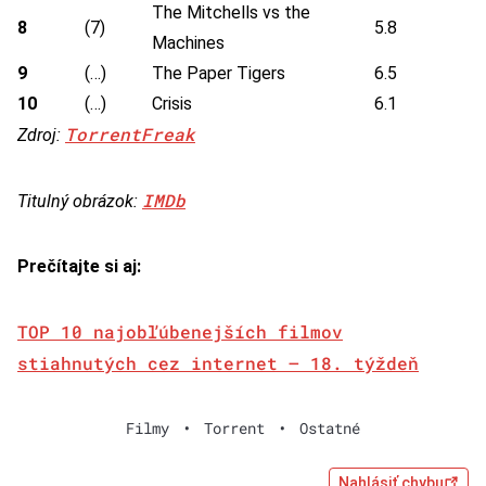
The Mitchells vs the
8
(7)
5.8
Machines
9
(…)
The Paper Tigers
6.5
10
(…)
Crisis
6.1
TorrentFreak
Zdroj:
IMDb
Titulný obrázok:
Prečítajte si aj:
TOP 10 najobľúbenejších filmov
stiahnutých cez internet – 18. týždeň
Filmy
•
Torrent
•
Ostatné
Nahlásiť chybu