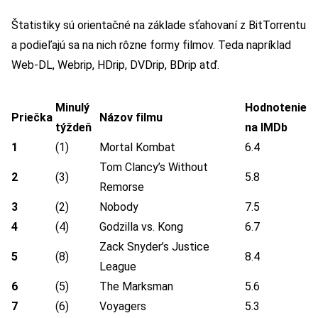
Štatistiky sú orientačné na základe sťahovaní z BitTorrentu
a podieľajú sa na nich rôzne formy filmov. Teda napríklad
Web-DL, Webrip, HDrip, DVDrip, BDrip atď.
Minulý
Hodnotenie
Priečka
Názov filmu
týždeň
na IMDb
1
(1)
Mortal Kombat
6.4
Tom Clancy’s Without
2
(3)
5.8
Remorse
3
(2)
Nobody
7.5
4
(4)
Godzilla vs. Kong
6.7
Zack Snyder’s Justice
5
(8)
8.4
League
6
(5)
The Marksman
5.6
7
(6)
Voyagers
5.3