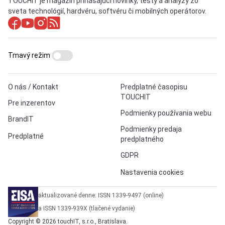
TOUCHIT je magazín prinášajúci novinky, testy a analýzy zo
sveta technológií, hardvéru, softvéru či mobilných operátorov.
Tmavý režim
O nás / Kontakt
Predplatné časopisu
TOUCHIT
Pre inzerentov
Podmienky používania webu
BrandIT
Podmienky predaja
Predplatné
predplatného
GDPR
Nastavenia cookies
aktualizované denne: ISSN 1339-9497 (online)
a ISSN 1339-939X (tlačené vydanie)
Copyright © 2026 touchIT, s.r.o., Bratislava.