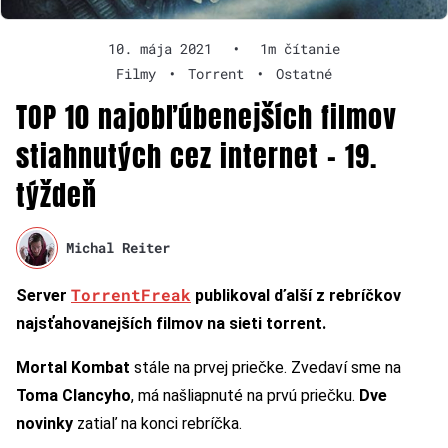
10. mája 2021
•
1m čítanie
Filmy
•
Torrent
•
Ostatné
TOP 10 najobľúbenejších filmov
stiahnutých cez internet – 19.
týždeň
Michal Reiter
TorrentFreak
Server
publikoval ďalší z rebríčkov
najsťahovanejších filmov na sieti torrent.
Mortal Kombat
stále na prvej priečke. Zvedaví sme na
Toma Clancyho
, má našliapnuté na prvú priečku.
Dve
novinky
zatiaľ na konci rebríčka.