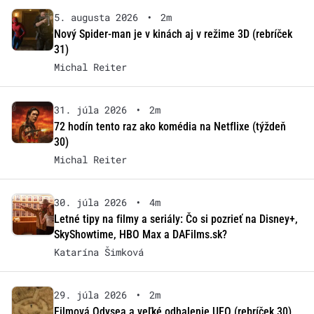
5. augusta 2026
•
2m
Nový Spider-man je v kinách aj v režime 3D (rebríček
31)
Michal Reiter
31. júla 2026
•
2m
72 hodín tento raz ako komédia na Netflixe (týždeň
30)
Michal Reiter
30. júla 2026
•
4m
Letné tipy na filmy a seriály: Čo si pozrieť na Disney+,
SkyShowtime, HBO Max a DAFilms.sk?
Katarína Šimková
29. júla 2026
•
2m
Filmová Odysea a veľké odhalenie UFO (rebríček 30)