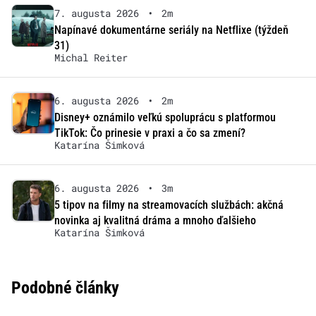
7. augusta 2026
•
2m
Napínavé dokumentárne seriály na Netflixe (týždeň
31)
Michal Reiter
6. augusta 2026
•
2m
Disney+ oznámilo veľkú spoluprácu s platformou
TikTok: Čo prinesie v praxi a čo sa zmení?
Katarína Šimková
6. augusta 2026
•
3m
5 tipov na filmy na streamovacích službách: akčná
novinka aj kvalitná dráma a mnoho ďalšieho
Katarína Šimková
Podobné články