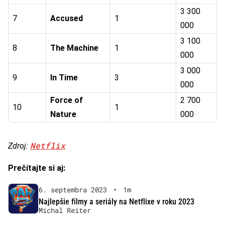
3 300
7
Accused
1
000
3 100
8
The Machine
1
000
3 000
9
In Time
3
000
Force of
2 700
10
1
Nature
000
Netflix
Zdroj:
Prečítajte si aj:
6. septembra 2023
•
1m
Najlepšie filmy a seriály na Netflixe v roku 2023
Michal Reiter