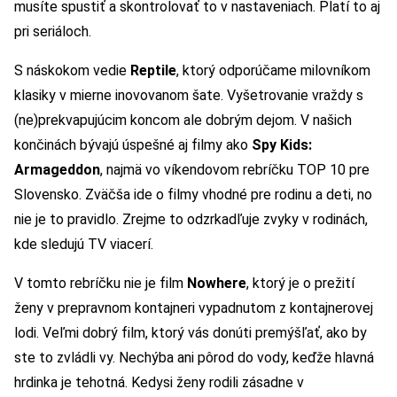
musíte spustiť a skontrolovať to v nastaveniach. Platí to aj
pri seriáloch.
S náskokom vedie
Reptile
, ktorý odporúčame milovníkom
klasiky v mierne inovovanom šate. Vyšetrovanie vraždy s
(ne)prekvapujúcim koncom ale dobrým dejom. V našich
končinách bývajú úspešné aj filmy ako
Spy Kids:
Armageddon
, najmä vo víkendovom rebríčku TOP 10 pre
Slovensko. Zväčša ide o filmy vhodné pre rodinu a deti, no
nie je to pravidlo. Zrejme to odzrkadľuje zvyky v rodinách,
kde sledujú TV viacerí.
V tomto rebríčku nie je film
Nowhere
, ktorý je o prežití
ženy v prepravnom kontajneri vypadnutom z kontajnerovej
lodi. Veľmi dobrý film, ktorý vás donúti premýšľať, ako by
ste to zvládli vy. Nechýba ani pôrod do vody, keďže hlavná
hrdinka je tehotná. Kedysi ženy rodili zásadne v