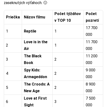
zaseknutých výťahoch. 🙂
Počet týždňov
Počet
Priečka
Názov filmu
v TOP 10
pozretí
17 700
1
Reptile
1
000
Love is in the
11 700
2
1
Air
000
The Black
11 200
3
2
Book
000
Spy Kids:
9 000
4
2
Armageddon
000
The Croods: A
8 900
5
2
New Age
000
Love at First
7 500
6
3
Sight
000