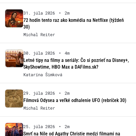
31. júla 2026
•
2m
72 hodín tento raz ako komédia na Netflixe (týždeň
30)
Michal Reiter
30. júla 2026
•
4m
Letné tipy na filmy a seriály: Čo si pozrieť na Disney+,
SkyShowtime, HBO Max a DAFilms.sk?
Katarína Šimková
29. júla 2026
•
2m
Filmová Odysea a veľké odhalenie UFO (rebríček 30)
Michal Reiter
25. júla 2026
•
2m
Smrť na Níle od Agathy Christie medzi filmami na