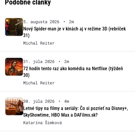
Podobné články
5. augusta 2026
•
2m
Nový Spider-man je v kinách aj v režime 3D (rebríček
31)
Michal Reiter
31. júla 2026
•
2m
72 hodín tento raz ako komédia na Netflixe (týždeň
30)
Michal Reiter
30. júla 2026
•
4m
Letné tipy na filmy a seriály: Čo si pozrieť na Disney+,
SkyShowtime, HBO Max a DAFilms.sk?
Katarína Šimková