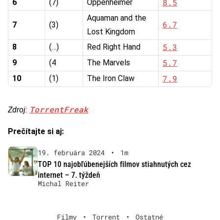
8.5
6
(7)
Oppenheimer
Aquaman and the
6.7
7
(3)
Lost Kingdom
5.3
8
(…)
Red Right Hand
5.7
9
(4
The Marvels
7.9
10
(1)
The Iron Claw
TorrentFreak
Zdroj:
Prečítajte si aj:
19. februára 2024
•
1m
TOP 10 najobľúbenejších filmov stiahnutých cez
internet – 7. týždeň
Michal Reiter
Filmy
•
Torrent
•
Ostatné