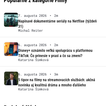
Populárne z kategórie Filmy
7. augusta 2026
•
2m
Napínavé dokumentárne seriály na Netflixe (týždeň
31)
Michal Reiter
6. augusta 2026
•
2m
Disney+ oznámilo veľkú spoluprácu s platformou
TikTok: Čo prinesie v praxi a čo sa zmení?
Katarína Šimková
6. augusta 2026
•
3m
5 tipov na filmy na streamovacích službách: akčná
novinka aj kvalitná dráma a mnoho ďalšieho
Katarína Šimková