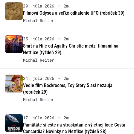
29. júla 2026
•
2m
Filmová Odysea a veľké odhalenie UFO (rebríček 30)
Michal Reiter
25. júla 2026
•
2m
Smrť na Níle od Agathy Christie medzi filmami na
Netflixe (týždeň 29)
Michal Reiter
24. júla 2026
•
2m
Vedie film Backrooms, Toy Story 5 asi nezaujal
(rebríček 29)
Michal Reiter
17. júla 2026
•
2m
Pamätáte si ešte na stroskotanie výletnej lode Costa
Concordia? Novinky na Netflixe (týždeň 28)