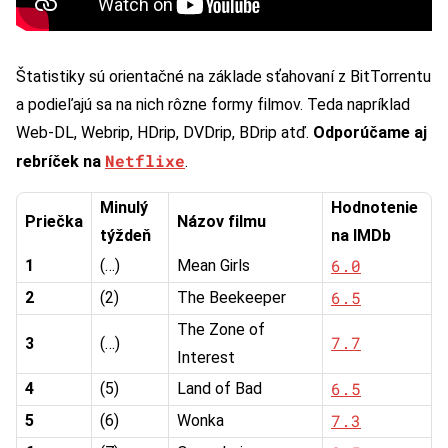
Štatistiky sú orientačné na základe sťahovaní z BitTorrentu
a podieľajú sa na nich rôzne formy filmov. Teda napríklad
Web-DL, Webrip, HDrip, DVDrip, BDrip atď.
Odporúčame aj
Netflixe
rebríček na
.
Minulý
Hodnotenie
Priečka
Názov filmu
týždeň
na IMDb
6.0
1
(…)
Mean Girls
6.5
2
(2)
The Beekeeper
The Zone of
7.7
3
(…)
Interest
6.5
4
(5)
Land of Bad
7.3
5
(6)
Wonka