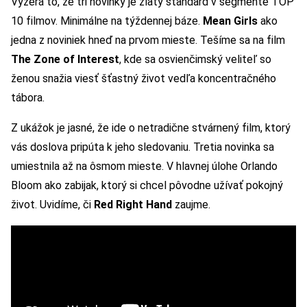
Vyzerá to, že tri novinky je zlatý štandard v segmente TOP
10 filmov. Minimálne na týždennej báze.
Mean Girls
ako
jedna z noviniek hneď na prvom mieste. Tešíme sa na film
The Zone of Interest
, kde sa osvienčimský veliteľ so
ženou snažia viesť šťastný život vedľa koncentračného
tábora.
Z ukážok je jasné, že ide o netradične stvárnený film, ktorý
vás doslova pripúta k jeho sledovaniu. Tretia novinka sa
umiestnila až na ôsmom mieste. V hlavnej úlohe Orlando
Bloom ako zabijak, ktorý si chcel pôvodne užívať pokojný
život. Uvidíme, či
Red Right Hand
zaujme.