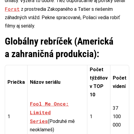
ohlasy. Vyzerá to dobre. Tiež odporúčame aj poľský seriál
Forst
z prostredia Zakopaného a Tatier s riešením
záhadných vrážd. Pekne spracované, Poliaci vedia robiť
filmy aj seriály.
Globálny rebríček (Americká
a zahraničná produkcia):
Počet
týždňov
Počet
Priečka
Názov seriálu
v TOP
videní
10
Fool Me Once:
37
Limited
1
1
100
Series
(Podruhé mě
000
neoklameš)