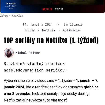
Zdroj: Netflix
14. januára 2024
•
3m čítanie
Filmy
•
Netflix
•
Aplikácie
TOP seriály na Netflixe (1. týždeň)
Michal Reiter
Služba má vlastný rebríček
najsledovanejších seriálov.
Vyberali sme seriály sledované v 1. týždni –
1. január – 7.
január 2024
. Ide o rebríček seriálov dostupných
globálne
a na Slovensku
. Niektoré seriály majú český dabing,
Netflix zatiaľ neuvádza túto vlastnosť.