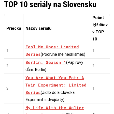
TOP 10 seriály na Slovensku
Počet
týždňov
Priečka
Názov seriálu
v TOP
10
Fool Me Once: Limited
1
1
Series
(Podruhé mě neoklameš)
Berlin: Season 1
(Papírový
2
2
dům: Berlín)
You Are What You Eat: A
Twin Experiment: Limited
3
1
Series
(Jídlo dělá člověka:
Expermint s dvojčaty)
My Life With the Walter