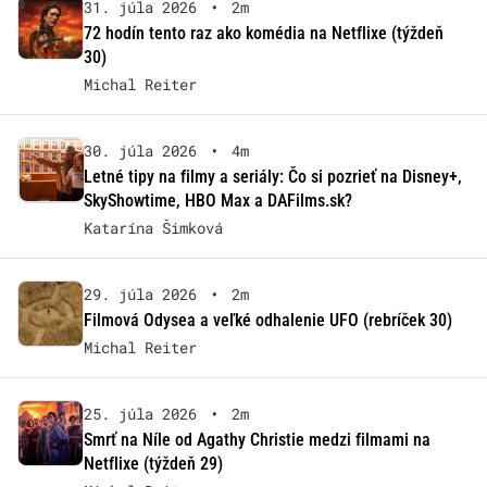
31. júla 2026
•
2m
72 hodín tento raz ako komédia na Netflixe (týždeň
30)
Michal Reiter
30. júla 2026
•
4m
Letné tipy na filmy a seriály: Čo si pozrieť na Disney+,
SkyShowtime, HBO Max a DAFilms.sk?
Katarína Šimková
29. júla 2026
•
2m
Filmová Odysea a veľké odhalenie UFO (rebríček 30)
Michal Reiter
25. júla 2026
•
2m
Smrť na Níle od Agathy Christie medzi filmami na
Netflixe (týždeň 29)