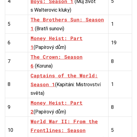
Boys: Season 1
4
5
(Můj život
s Walterovic kluky)
The Brothers Sun: Season
5
1
1
(Bratři sunovi)
Money Heist: Part
6
19
1
(Papírový dům)
The Crown: Season
7
8
6
(Koruna)
Captains of the World:
Season 1
8
1
(Kapitáni: Mistrovství
světa)
Money Heist: Part
9
8
2
(Papírový dům)
World War II: From the
Frontlines: Season
10
5