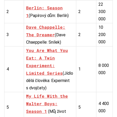
22
Berlin: Season
2
2
300
1
(Papírový dům: Berlín)
000
Dave Chappelle:
10
The Dreamer
3
2
200
(Dave
000
Chaeppelle: Snílek)
You Are What You
Eat: A Twin
Experiment:
8 000
4
1
Limited Series
000
(Jídlo
dělá člověka: Expermint
s dvojčaty)
My Life With the
Walter Boys:
4 400
5
5
Season 1
000
(Můj život