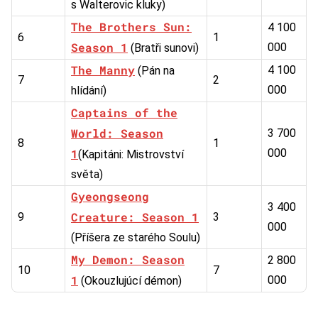
s Walterovic kluky)
The Brothers Sun:
4 100
6
1
Season 1
000
(Bratři sunovi)
The Manny
4 100
(Pán na
7
2
000
hlídání)
Captains of the
World: Season
3 700
8
1
1
000
(Kapitáni: Mistrovství
světa)
Gyeongseong
3 400
Creature: Season 1
9
3
000
(Příšera ze starého Soulu)
My Demon: Season
2 800
10
7
1
000
(Okouzlujúcí démon)