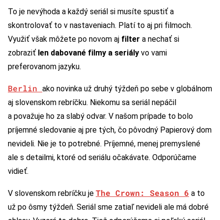
To je nevýhoda a každý seriál si musíte spustiť a
skontrolovať to v nastaveniach. Platí to aj pri filmoch.
Využiť však môžete po novom aj
filter
a nechať si
zobraziť
len dabované filmy
a seriály
vo vami
preferovanom jazyku.
Berlin
ako novinka už druhý týždeň po sebe v globálnom
aj slovenskom rebríčku. Niekomu sa seriál nepáčil
a považuje ho za slabý odvar. V našom prípade to bolo
príjemné sledovanie aj pre tých, čo pôvodný Papierový dom
nevideli. Nie je to potrebné. Príjemné, menej premyslené
ale s detailmi, ktoré od seriálu očakávate. Odporúčame
vidieť.
The Crown: Season 6
V slovenskom rebríčku je
a to
už po ôsmy týždeň. Seriál sme zatiaľ nevideli ale má dobré