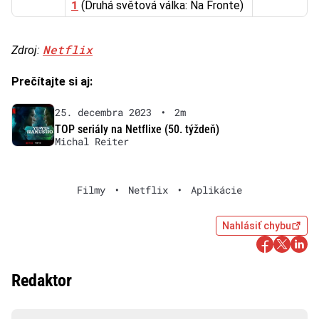
1
(Druhá světová válka: Na Fronte)
Netflix
Zdroj:
Prečítajte si aj:
25. decembra 2023
•
2m
TOP seriály na Netflixe (50. týždeň)
Michal Reiter
Filmy
•
Netflix
•
Aplikácie
Nahlásiť chybu
Redaktor