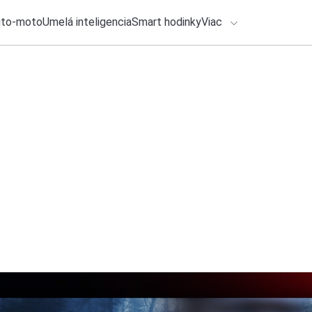
uto-moto
Umelá inteligencia
Smart hodinky
Viac
HLO BY VÁS ZAUJÍMAŤ
lačové správy
ADÁVANIA
6. augusta 2026
•
6m
Ako si vybrať robo
Zadajte frázu pre vyhľadanie
Roman Kadlec