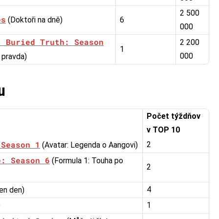
2 500
es
(Doktoři na dně)
6
000
: Buried Truth: Season
2 200
1
000
 pravda)
u
Počet týždňov
v TOP 10
 Season 1
2
(Avatar: Legenda o Aangovi)
e: Season 6
(Formula 1: Touha po
2
4
en den)
1
)