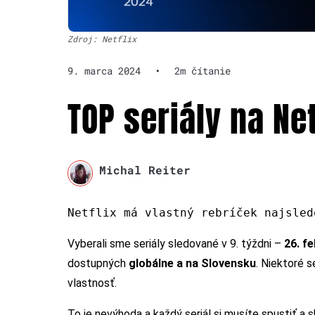
Zdroj: Netflix
9. marca 2024
•
2m čítanie
TOP seriály na Net
Michal Reiter
Netflix má vlastný rebríček najsled
Vyberali sme seriály sledované v 9. týždni –
26. f
dostupných
globálne a na Slovensku
. Niektoré s
vlastnosť.
To je nevýhoda a každý seriál si musíte spustiť a s