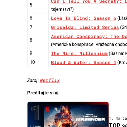
Can I Tell You A Secret?: 
5
tajemství?)
Love Is Blind: Season 6
6
(Lásk
Griselda: Limited Series
7
(Gr
American Conspiracy: The O
8
(Americká konspirace: Vražedná chobo
The Mire: Millennium
9
(Bažina: 
Blood & Water: Season 4
10
(Krev
Netflix
Zdroj:
Prečítajte si aj:
1. marca
TOP se