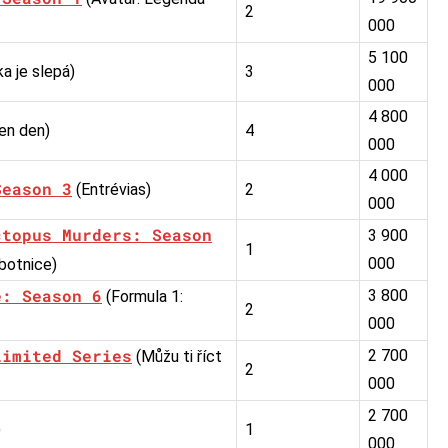
2
000
5 100
a je slepá)
3
000
4 800
en den)
4
000
4 000
Season 3
(Entrévias)
2
000
ctopus Murders: Season
3 900
1
000
botnice)
e: Season 6
3 800
(Formula 1:
2
000
Limited Series
2 700
(Můžu ti říct
2
000
2 700
)
1
000