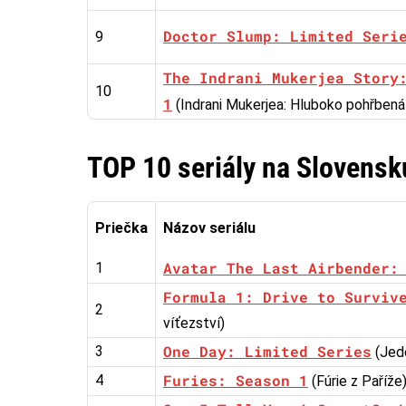
Doctor Slump: Limited Seri
9
The Indrani Mukerjea Story
10
1
(Indrani Mukerjea: Hluboko pohřbená
TOP 10 seriály na Slovensk
Priečka
Názov seriálu
Avatar The Last Airbender:
1
Formula 1: Drive to Surviv
2
víťezství)
One Day: Limited Series
3
(Jed
Furies: Season 1
4
(Fúrie z Paříže