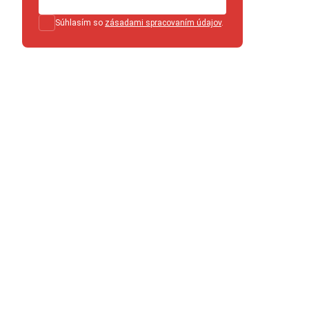
Súhlasím so
zásadami spracovaním údajov
.