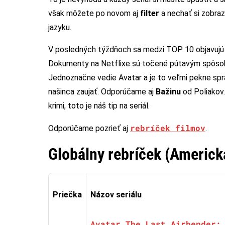
však môžete po novom aj
filter
a nechať si zobraz
jazyku.
V posledných týždňoch sa medzi TOP 10 objavuj
Dokumenty na Netflixe sú točené pútavým spôsobo
Jednoznačne vedie Avatar a je to veľmi pekne spra
našinca zaujať. Odporúčame aj
Bažinu
od Poliakov
krimi, toto je náš tip na seriál.
rebríček filmov
Odporúčame pozrieť aj
.
Globálny rebríček (Americk
Priečka
Názov seriálu
Avatar The Last Airbender: