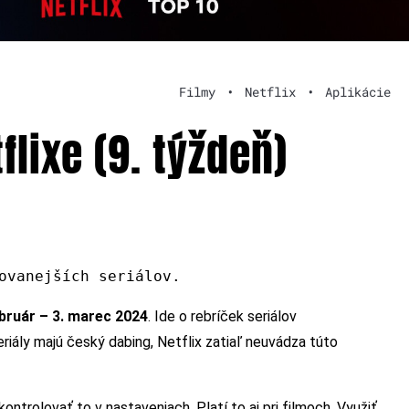
Filmy
•
Netflix
•
Aplikácie
flixe (9. týždeň)
ovanejších seriálov.
ebruár – 3. marec 2024
. Ide o rebríček seriálov
eriály majú český dabing, Netflix zatiaľ neuvádza túto
kontrolovať to v nastaveniach. Platí to aj pri filmoch. Využiť