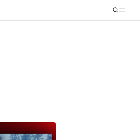
Nájsť
tickú kosačku