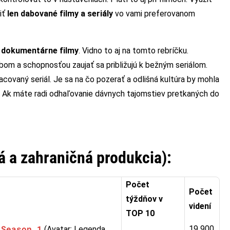
iť
len dabované filmy
a seriály
vo vami preferovanom
ú
dokumentárne filmy
. Vidno to aj na tomto rebríčku.
m a schopnosťou zaujať sa približujú k bežným seriálom.
covaný seriál. Je sa na čo pozerať a odlišná kultúra by mohla
. Ak máte radi odhaľovanie dávnych tajomstiev pretkaných do
á a zahraničná produkcia):
Počet
Počet
týždňov v
videní
TOP 10
 Season 1
19 900
(Avatar: Legenda