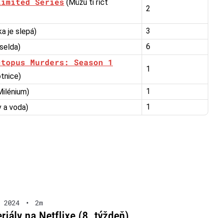
Limited Series
(Můžu ti říct
2
3
a je slepá)
6
iselda)
ctopus Murders: Season 1
1
tnice)
1
Milénium)
1
 a voda)
 2024
•
2m
riály na Netflixe (8. týždeň)