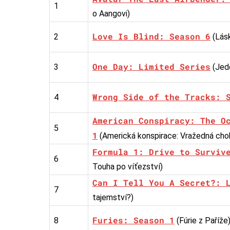
1
o Aangovi)
Love Is Blind: Season 6
2
(Lásk
One Day: Limited Series
3
(Jed
Wrong Side of the Tracks: 
4
American Conspiracy: The O
5
1
(Americká konspirace: Vražedná cho
Formula 1: Drive to Surviv
6
Touha po víťezství)
Can I Tell You A Secret?: 
7
tajemství?)
Furies: Season 1
8
(Fúrie z Paříže