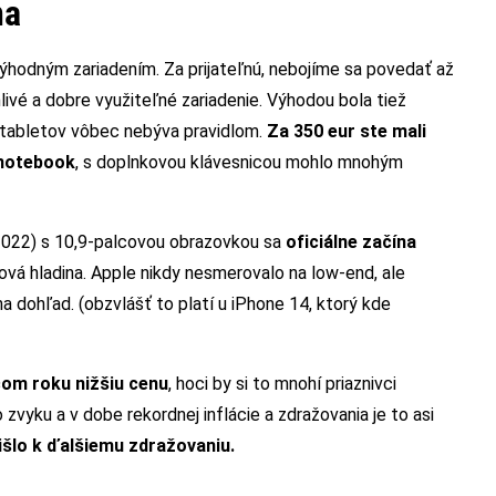
na
výhodným zariadením. Za prijateľnú, nebojíme sa povedať až
livé a dobre využiteľné zariadenie. Výhodou bola tiež
 tabletov vôbec nebýva pravidlom.
Za 350 eur ste mali
 notebook
, s doplnkovou klávesnicou mohlo mnohým
(2022) s 10,9-palcovou obrazovkou sa
oficiálne začína
enová hladina. Apple nikdy nesmerovalo na low-end, ale
a dohľad. (obzvlášť to platí u iPhone 14, ktorý kde
com roku nižšiu cenu
, hoci by si to mnohí priaznivci
 zvyku a v dobe rekordnej inflácie a zdražovania je to asi
išlo k ďalšiemu zdražovaniu.