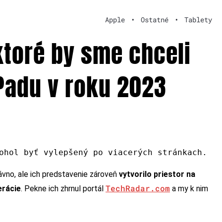
Apple
•
Ostatné
•
Tablety
 ktoré by sme chceli
iPadu v roku 2023
ohol byť vylepšený po viacerých stránkach.
vno, ale ich predstavenie zároveň
vytvorilo priestor na
TechRadar.com
erácie
. Pekne ich zhrnul portál
a my k nim