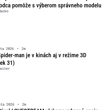
vodca pomôže s výberom správneho modelu
Macko
ta 2026
•
2m
pider-man je v kinách aj v režime 3D
ček 31)
eiter
sta 2026
•
2m