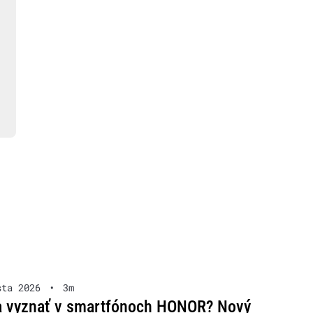
sta 2026
•
3m
a vyznať v smartfónoch HONOR? Nový