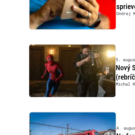
sprie
Ondrej 
5. augus
Nový S
(rebrí
Michal R
4. augu