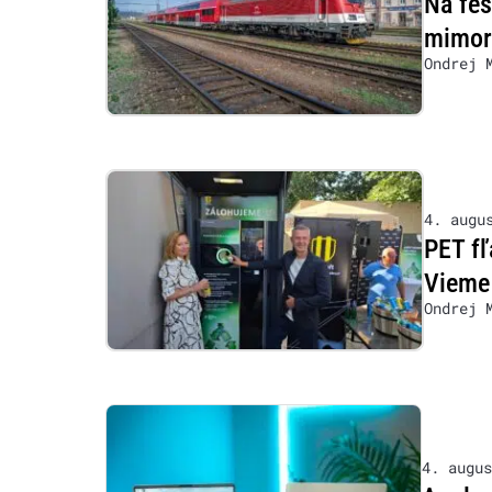
Na fe
mimor
Ondrej 
4. augu
PET fľ
Vieme 
Ondrej 
4. augus