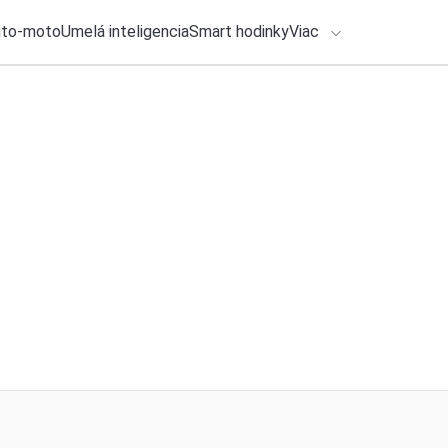
uto-moto
Umelá inteligencia
Smart hodinky
Viac
HLO BY VÁS ZAUJÍMAŤ
lačové správy
23. júla 2026
•
2m
ADÁVANIA
Microsoft prestane
Michal Reiter
Zadajte frázu pre vyhľadanie