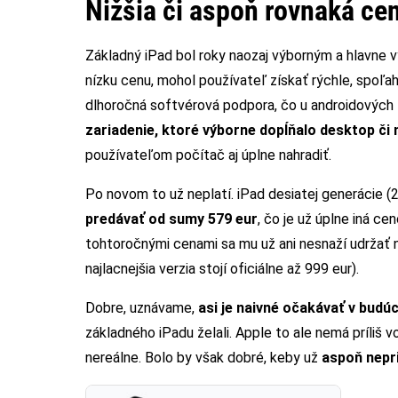
Nižšia či aspoň rovnaká ce
Základný iPad bol roky naozaj výborným a hlavne 
nízku cenu, mohol používateľ získať rýchle, spoľah
dlhoročná softvérová podpora, čo u androidových
zariadenie, ktoré výborne dopĺňalo desktop či
používateľom počítač aj úplne nahradiť.
Po novom to už neplatí. iPad desiatej generácie 
predávať od sumy 579 eur
, čo je už úplne iná c
tohtoročnými cenami sa mu už ani nesnaží udržať n
najlacnejšia verzia stojí oficiálne až 999 eur).
Dobre, uznávame,
asi je naivné očakávať v budú
základného iPadu želali. Apple to ale nemá príliš vo
nereálne. Bolo by však dobré, keby už
aspoň nepr