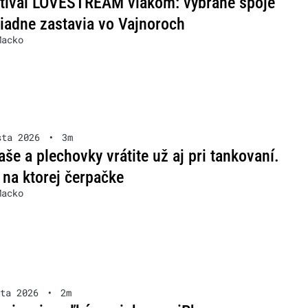
stival LOVESTREAM vlakom: vybrané spoje
iadne zastavia vo Vajnoroch
Macko
sta 2026
•
3m
aše a plechovky vrátite už aj pri tankovaní.
na ktorej čerpačke
Macko
ta 2026
•
2m