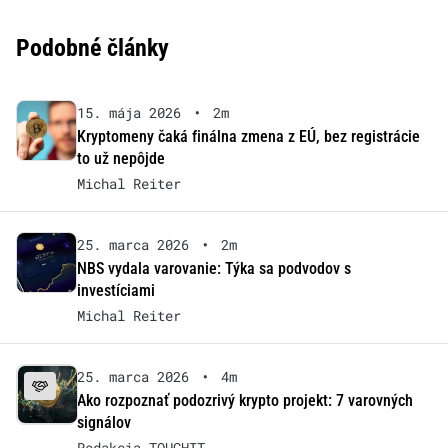
Podobné články
15. mája 2026
•
2m
Kryptomeny čaká finálna zmena z EÚ, bez registrácie
to už nepôjde
Michal Reiter
25. marca 2026
•
2m
NBS vydala varovanie: Týka sa podvodov s
investíciami
Michal Reiter
25. marca 2026
•
4m
Ako rozpoznať podozrivý krypto projekt: 7 varovných
signálov
Redakcia TOUCHIT