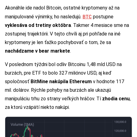
Akonáhle ide nadol Bitcoin, ostatné kryptomeny až na
BTC
manipulované výnimky, ho nasledujú.
postupne
vyklesáva od tretiny októbra
. Takmer 4 mesiace sme na
zostupnej trajektórii. V tejto chvíli aj pri pohľade na iné
kryptomeny je len ťažko pochybovať o tom, že sa
nachádzame v bear markete
.
V poslednom týždni bol odliv Bitcoinu 1,48 mld USD na
burzách, pre ETF to bolo 327 miliónov USD, aj keď
spoločnosť
BitMine nakúpila Ethereum
v hodnote 117
mil. dolárov. Rýchle pohyby na burzách ale ukazujú
manipuláciu trhu zo strany veľkých hráčov. Tí
zhodia cenu
,
za ktorú vzápätí niekto nakúpi.