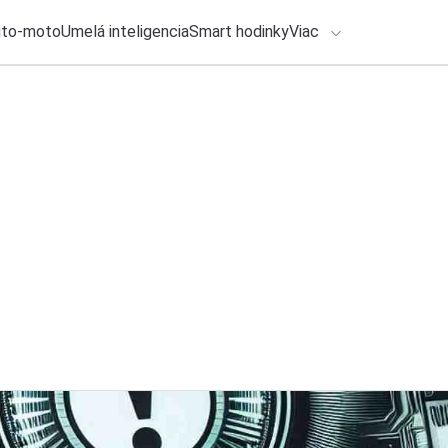
uto-moto
Umelá inteligencia
Smart hodinky
Viac
HLO BY VÁS ZAUJÍMAŤ
lačové správy
8. augusta 2026
•
3m
ADÁVANIA
Lenovo prináša do 
stavajú na Tandem
Zadajte frázu pre vyhľadanie
Ondrej Macko