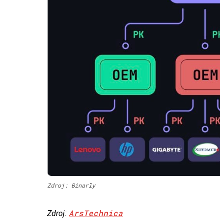
Zdroj: Binarly
ArsTechnica
Zdroj: