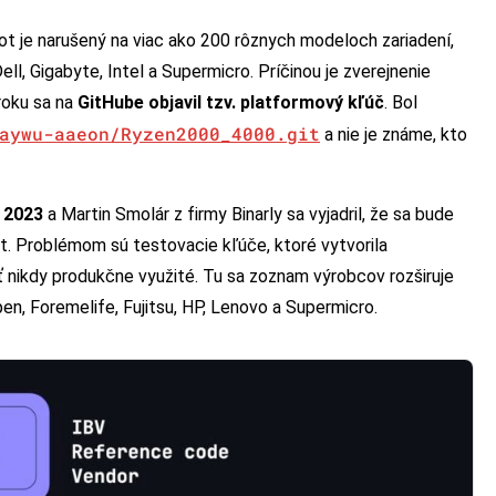
ot je narušený na viac ako 200 rôznych modeloch zariadení,
ell, Gigabyte, Intel a Supermicro. Príčinou je zverejnenie
roku sa na
GitHube objavil tzv. platformový kľúč
. Bol
aywu-aaeon/Ryzen2000_4000.git
a nie je známe, kto
a 2023
a Martin Smolár z firmy Binarly sa vyjadril, že sa bude
 Problémom sú testovacie kľúče, ktoré vytvorila
ť nikdy produkčne využité. Tu sa zoznam výrobcov rozširuje
pen, Foremelife, Fujitsu, HP, Lenovo a Supermicro.