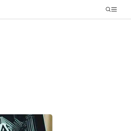
Nájsť
notebookov displej z iPad Pro. Nové Yoga
 OLED