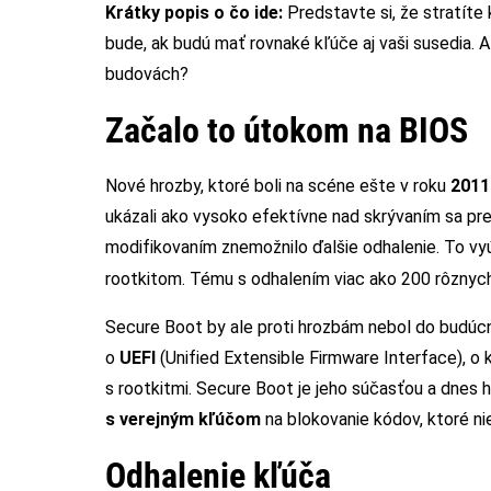
Krátky popis o čo ide:
Predstavte si, že stratíte
bude, ak budú mať rovnaké kľúče aj vaši susedia. A
budovách?
Začalo to útokom na BIOS
Nové hrozby, ktoré boli na scéne ešte v roku
2011
ukázali ako vysoko efektívne nad skrývaním sa pr
modifikovaním znemožnilo ďalšie odhalenie. To vyú
rootkitom. Tému s odhalením viac ako 200 rôzny
Secure Boot by ale proti hrozbám nebol do budúcna
o
UEFI
(Unified Extensible Firmware Interface), o
s rootkitmi. Secure Boot je jeho súčasťou a dnes 
s verejným kľúčom
na blokovanie kódov, ktoré nie
Odhalenie kľúča