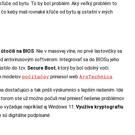
 kľúče od bytu. To by bol problém. Aký veľký problém to
 čo keby mali rovnaké kľúče od bytu aj ostatní v iných
 útočili na BIOS
. Nie v masovej vlne, no prvé lastovičky sa
ed antivírusovým softvérom. Integrovať sa do BIOSu jeho
stilo do tzv.
Secure Boot
, ktorý by bol odolný voči
počítačov
ArsTechnica
ch modelov
priniesol web
.
 dostačujúci a tak prišli výskumníci s lepším riešením. Ide
 ktorom ste už možno počuli mal priniesť riešenie problémov
ho vyžaduje napríklad aj Windows 11.
Využíva kryptografiu
 sú digitálne podpísané.