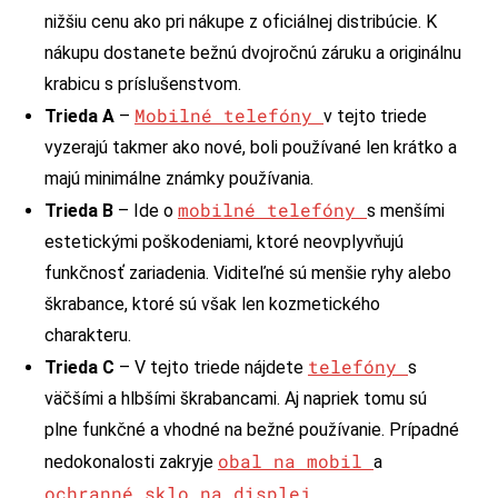
nižšiu cenu ako pri nákupe z oficiálnej distribúcie. K
nákupu dostanete bežnú dvojročnú záruku a originálnu
krabicu s príslušenstvom.
Mobilné telefóny
Trieda A
–
v tejto triede
vyzerajú takmer ako nové, boli používané len krátko a
majú minimálne známky používania.
mobilné telefóny
Trieda B
– Ide o
s menšími
estetickými poškodeniami, ktoré neovplyvňujú
funkčnosť zariadenia. Viditeľné sú menšie ryhy alebo
škrabance, ktoré sú však len kozmetického
charakteru.
telefóny
Trieda C
– V tejto triede nájdete
s
väčšími a hlbšími škrabancami. Aj napriek tomu sú
plne funkčné a vhodné na bežné používanie. Prípadné
obal na mobil
nedokonalosti zakryje
a
ochranné sklo na displej
.