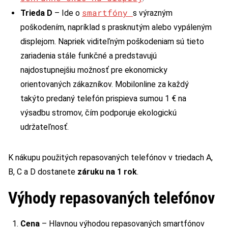
smartfóny
Trieda D
– Ide o
s výrazným
poškodením, napríklad s prasknutým alebo vypáleným
displejom. Napriek viditeľným poškodeniam sú tieto
zariadenia stále funkčné a predstavujú
najdostupnejšiu možnosť pre ekonomicky
orientovaných zákazníkov. Mobilonline za každý
takýto predaný telefón prispieva sumou 1 € na
výsadbu stromov, čím podporuje ekologickú
udržateľnosť.
K nákupu použitých repasovaných telefónov v triedach A,
B, C a D dostanete
záruku na 1 rok
.
Výhody repasovaných telefónov
Cena
– Hlavnou výhodou repasovaných smartfónov