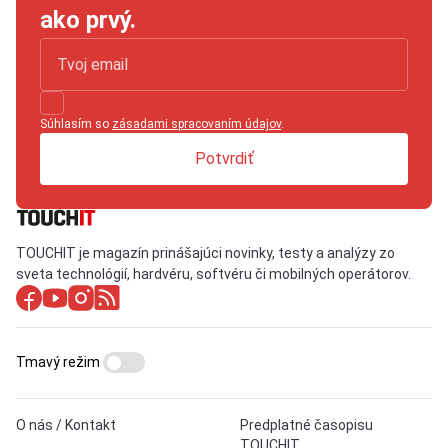
ako prvý.
Súhlasím so
zásadami spracovaním údajov
.
Potvrdiť
TOUCHIT je magazín prinášajúci novinky, testy a analýzy zo
sveta technológií, hardvéru, softvéru či mobilných operátorov.
Tmavý režim
O nás / Kontakt
Predplatné časopisu
TOUCHIT