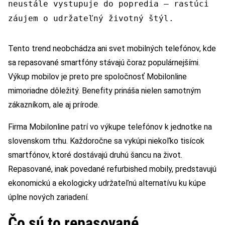
neustále vystupuje do popredia – rastúci
záujem o udržateľný životný štýl.
Tento trend neobchádza ani svet mobilných telefónov, kde
sa repasované smartfóny stávajú čoraz populárnejšími.
Výkup mobilov je preto pre spoločnosť Mobilonline
mimoriadne dôležitý. Benefity prináša nielen samotným
zákazníkom, ale aj prírode.
Firma Mobilonline patrí vo výkupe telefónov k jednotke na
slovenskom trhu. Každoročne sa vykúpi niekoľko tisícok
smartfónov, ktoré dostávajú druhú šancu na život.
Repasované, inak povedané refurbished mobily, predstavujú
ekonomickú a ekologicky udržateľnú alternatívu ku kúpe
úplne nových zariadení.
Čo sú to repasované