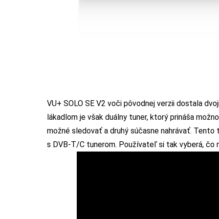
VU+ SOLO SE V2 voči pôvodnej verzii dostala dvoj
lákadlom je však duálny tuner, ktorý prináša možn
možné sledovať a druhý súčasne nahrávať. Tento t
s DVB-T/C tunerom. Používateľ si tak vyberá, čo m