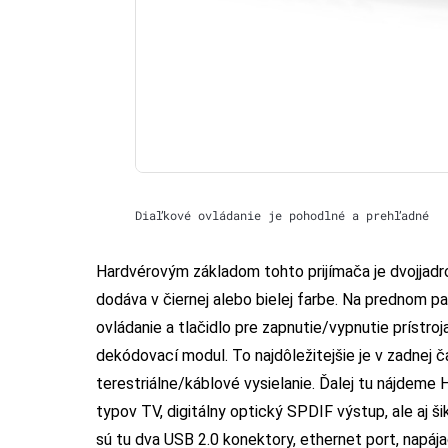
Diaľkové ovládanie je pohodlné a prehľadné
Hardvérovým základom tohto prijímača je dvojjadr
dodáva v čiernej alebo bielej farbe. Na prednom pan
ovládanie a tlačidlo pre zapnutie/vypnutie prístroja
dekódovací modul. To najdôležitejšie je v zadnej č
terestriálne/káblové vysielanie. Ďalej tu nájdeme 
typov TV, digitálny optický SPDIF výstup, ale aj š
sú tu dva USB 2.0 konektory, ethernet port, napája