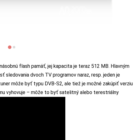
násobnú flash pamäť, jej kapacita je teraz 512 MB. Hlavným
osť sledovania dvoch TV programov naraz, resp. jeden je
uner môže byť typu DVB-S2, ale tiež je možné zakúpiť verziu
u vyhovuje – môže to byť satelitný alebo terestriálny