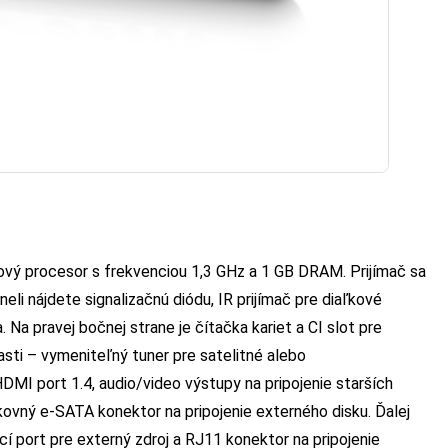
ový procesor s frekvenciou 1,3 GHz a 1 GB DRAM. Prijímač sa
eli nájdete signalizačnú diódu, IR prijímač pre diaľkové
. Na pravej bočnej strane je čítačka kariet a CI slot pre
asti – vymeniteľný tuner pre satelitné alebo
HDMI port 1.4, audio/video výstupy na pripojenie starších
ikovný e-SATA konektor na pripojenie externého disku. Ďalej
cí port pre externý zdroj a RJ11 konektor na pripojenie