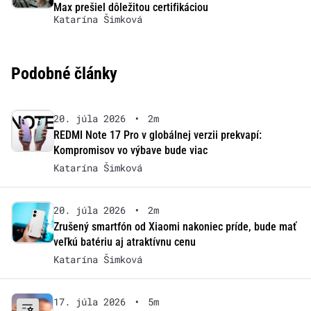
Max prešiel dôležitou certifikáciou
Katarína Šimková
Podobné články
20. júla 2026
•
2m
REDMI Note 17 Pro v globálnej verzii prekvapí:
Kompromisov vo výbave bude viac
Katarína Šimková
20. júla 2026
•
2m
Zrušený smartfón od Xiaomi nakoniec príde, bude mať
veľkú batériu aj atraktívnu cenu
Katarína Šimková
17. júla 2026
•
5m