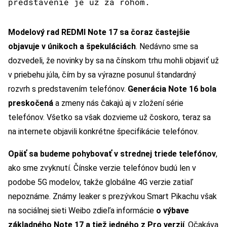
predstavenie je už za rohom.
Modelový rad REDMI Note 17 sa čoraz častejšie
objavuje v únikoch a špekuláciách
. Nedávno sme sa
dozvedeli, že novinky by sa na čínskom trhu mohli objaviť už
v priebehu júla, čím by sa výrazne posunul štandardný
rozvrh s predstavením telefónov.
Generácia Note 16 bola
preskočená
a zmeny nás čakajú aj v zložení série
telefónov. Všetko sa však dozvieme už čoskoro, teraz sa
na internete objavili konkrétne špecifikácie telefónov.
Opäť sa budeme pohybovať v strednej triede telefónov
,
ako sme zvyknutí. Čínske verzie telefónov budú len v
podobe 5G modelov, takže globálne 4G verzie zatiaľ
nepoznáme. Známy leaker s prezývkou Smart Pikachu však
na sociálnej sieti Weibo zdieľa informácie
o výbave
základného Note 17 a tiež jedného z Pro verzií
. Očakáva