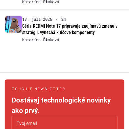
Katarína Šimková
13. júla 2026
•
2m
Séria REDMI Note 17 pripravuje zaujímavú zmenu v
stratégii, vynechá kľúčové komponenty
Katarína Šimková
TOUCHIT NEWSLETTER
Dostávaj technologické novinky
ako prvý.