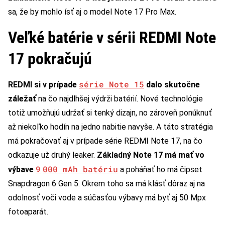
sa, že by mohlo ísť aj o model Note 17 Pro Max.
Veľké batérie v sérii REDMI Note
17 pokračujú
série Note 15
REDMI si v prípade
dalo skutočne
záležať
na čo najdlhšej výdrži batérií. Nové technológie
totiž umožňujú udržať si tenký dizajn, no zároveň ponúknuť
až niekoľko hodín na jedno nabitie navyše. A táto stratégia
má pokračovať aj v prípade série REDMI Note 17, na čo
odkazuje už druhý leaker.
Základný Note 17 má mať vo
9
000 mAh batériu
výbave
a poháňať ho má čipset
Snapdragon 6 Gen 5. Okrem toho sa má klásť dôraz aj na
odolnosť voči vode a súčasťou výbavy má byť aj 50 Mpx
fotoaparát.