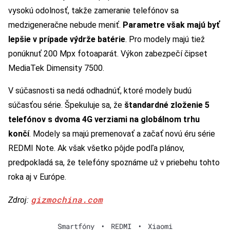
vysokú odolnosť, takže zameranie telefónov sa
medzigeneračne nebude meniť.
Parametre však majú byť
lepšie v prípade výdrže batérie
. Pro modely majú tiež
ponúknuť 200 Mpx fotoaparát. Výkon zabezpečí čipset
MediaTek Dimensity 7500.
V súčasnosti sa nedá odhadnúť, ktoré modely budú
súčasťou série. Špekuluje sa, že
štandardné zloženie 5
telefónov s dvoma 4G verziami na globálnom trhu
končí
. Modely sa majú premenovať a začať novú éru série
REDMI Note. Ak však všetko pôjde podľa plánov,
predpokladá sa, že telefóny spoznáme už v priebehu tohto
roka aj v Európe.
gizmochina.com
Zdroj:
Smartfóny
•
REDMI
•
Xiaomi