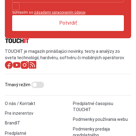
Súhlasím so
zásadami spracovaním údajov
.
Potvrdiť
TOUCHIT je magazín prinášajúci novinky, testy a analýzy zo
sveta technológií, hardvéru, softvéru či mobilných operátorov.
Tmavý režim
O nás / Kontakt
Predplatné časopisu
TOUCHIT
Pre inzerentov
Podmienky používania webu
BrandIT
Podmienky predaja
Predplatné
predplatného