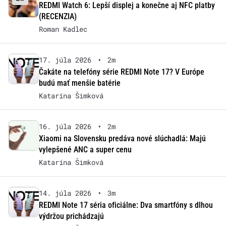
REDMI Watch 6: Lepší displej a konečne aj NFC platby
(RECENZIA)
Roman Kadlec
17. júla 2026
•
2m
Čakáte na telefóny série REDMI Note 17? V Európe
budú mať menšie batérie
Katarína Šimková
16. júla 2026
•
2m
Xiaomi na Slovensku predáva nové slúchadlá: Majú
vylepšené ANC a super cenu
Katarína Šimková
14. júla 2026
•
3m
REDMI Note 17 séria oficiálne: Dva smartfóny s dlhou
výdržou prichádzajú